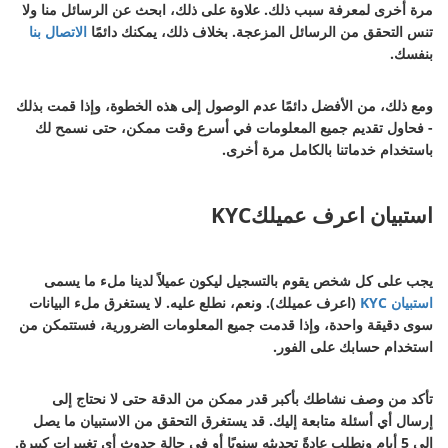
مرة أخرى لمعرفة سبب ذلك. علاوة على ذلك، ابحث عن الرسائل منا ولا
تنس التحقق من الرسائل المزعجة. بخلاف ذلك، يمكنك دائمًا
الاتصال بنا
بنفسك.
ومع ذلك، من الأفضل دائمًا عدم الوصول إلى هذه الخطوة، وإذا قمت بذلك
- فحاول تقديم جميع المعلومات في أسرع وقت ممكن، حتى نسمح لك
باستخدام خدماتنا بالكامل مرة أخرى.
استبيان اعرف عميلكKYC
يجب على كل شخص يقوم بالتسجيل ليكون عميلاً لدينا ملء ما يسمى
استبيان KYC
(اعرف عميلك). ونعم، نطلع عليه. لا يستغرق ملء البيانات
سوى دقيقة واحدة، وإذا قدمت جميع المعلومات الضرورية، فستتمكن من
استخدام حسابك على الفور.
تأكد من وصف نشاطك بأكبر قدر ممكن من الدقة حتى لا نحتاج إلى
إرسال أي أسئلة متابعة إليك. قد يستغرق التحقق من الاستبيان ما يصل
إلى 5 أيام ونطلب عادةً تحديثه سنويًا أو في حالة حدوث أي تغييرات كبيرة.