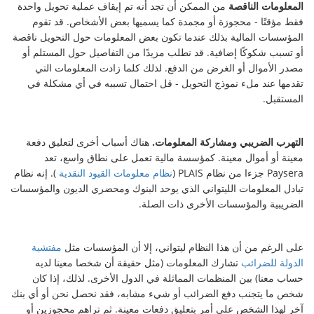
المعلومات الناقصة
من الممكن أن تجد أنه تم إيقاف عملية تحويل واحدة
فقط مؤقتًا - محجوزة أو مجمدة كما يسميها بعض الأشخاص. قد تقوم
المؤسسات المالية بذلك عندما تكون بعض المعلومات حول التحويل ناقصة
أو تسبب شكوكًا إضافية. قد نطلب مزيدًا من التفاصيل حول المستلم أو
مصدر الأموال أو الغرض من الدفع. لذلك كلما زادت المعلومات التي
تقدمها عند ملء نموذج التحويل - قل احتمال تسببه في أي مشكلة في
المستقبل.
التهرب الضريبي ومشاركة المعلومات.
هناك أسباب أخرى لتعليق دفعة
معينة أو أموال معينة. كمؤسسة مالية تعمل على نطاق واسع، تعد
Paysera جزءا من نظام PLAIS (
نظام معلومات القيود النقدية
). إنه نظام
تبادل المعلومات الليتواني الذي يوحد البنوك ومحضري الديون والمؤسسات
الضريبية والمؤسسات الأخرى ذات الصلة.
على الرغم من أن هذا النظام ليتواني، إلا أن المؤسسات مثل
مفتشية
الدولة للضرائب
تشارك المعلومات (مثل حقيقة أن شخصا معينا لديه
حساب معنا) بين المنظمات المماثلة في الدول الأخرى. لذلك، إذا كان
شخص ما يتجنب دفع الضرائب أو شيء مشابه، فقد نحصل نحن أو أي بنك
آخر لهذا الشخص على أمر بتعليق دفعات معينة. ثم تراهم محجوزين أو