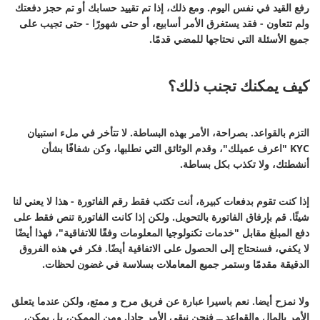
رفع القيد في نفس اليوم. ومع ذلك، إذا تم تقييد حسابك أو تم حجز دفعتك
ولم تتعاون - فقد يستغرق الأمر أسابيع، أو حتى شهورًا - حتى تجيب على
جميع الأسئلة التي نحتاجها للمضي قدمًا.
كيف يمكنك تجنب ذلك؟
التزم بالقواعد. بصراحة، الأمر بهذه البساطة. لا تتأخر في ملء استبيان
KYC "اعرف عميلك"، وقدم الوثائق التي نطلبها، وكن شفافًا بشأن
أنشطتك، ولا تكذب بكل بساطة.
إذا كنت تقوم بدفعات كبيرة، أنت تكتب فقط رقم الفاتورة - هذا لا يعني لنا
شيئًا. قم بإرفاق الفاتورة بالتحويل. ولكن إذا كانت الفاتورة تنص فقط على
دفع المبلغ مقابل "خدمات تكنولوجيا المعلومات وفقًا للاتفاقية"، فهذا أيضًا
لا يكفي، فسنحتاج إلى الحصول على الاتفاقية أيضًا. فكر في هذه الفروق
الدقيقة مقدمًا وستمر جميع المعاملات بسلاسة في غضون لحظات.
ولا نمزح أيضا. نعم باسيرا عبارة عن فريق مرح و ممتع، ولكن عندما يتعلق
الأمر بالمال والقواعد ــ فنحن نبقي الأمر جادا. ومن الممكن، بل يمكن،