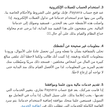
3. استخدام الحساب للعملات الإلكترونية
عند فتح حساب Paysera، فإنك توافق على الشروط والأحكام الخاصة بنا،
والتي من بينها عدم استخدام خدماتنا في تداول العملات الإلكترونية. إذا
واصلت هذه الأنشطة حتى بعد التحذير - فسنقيد وصولك إلى خدماتنا
المالية. نحن منفتحون على هذا التقييد منذ البداية، لذا يرجى عدم محاولة
خداع النظام والقيام بذلك على أي حال.🕵️‍♀️
4. معلومات غير صحيحة عن أنشطتك
تحلى بالشفافية بشأن ما تفعله ومن أين تحصل عادةً على الأموال، وزودنا
بمعلومات كاملة ودقيقة. إذا كتبت أنك طالب ولكننا لاحظنا أنك تتلقى مبالغ
كبيرة من المال من أشخاص مختلفين - فسنجد ذلك مريبًا وسيُطلب منك
تقديم المزيد من المعلومات. لذا من الأفضل القيام بذلك منذ البداية حتى
لا تواجه أي إزعاج لاحقًا.
5. تقديم خدمات مالية بدون علمنا وموافقتنا
إذا قامت شركتك، بعد فتح حساب Paysera تجاري، بتغيير الخدمات التي
تقدمها - يجب إعلامنا بذلك. على سبيل المثال، إذا بدأت في التعامل مع
التمويل، فسيتعين علينا منحك موافقة إضافية لاستخدام خدماتنا. يتم سرد
القائمة الكاملة للخدمات التي تتطلب ذلك في
اتفاقية الخدمة
.