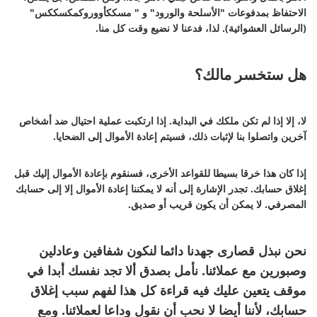
الاحتفاظ بمدفوعات "الأسلحة والورود" و " مسككأووروكمكسككس"
(الرسائل العشوائية). لذا، فدعنا لا نضيع وقت كل منا.
هل ستخسر مالك؟
لا، إلا إذا لم تكن ملكك في البداية. إذا ارتكبت عملية احتيال ضد أشخاص
آخرين واتصلوا بنا لإثبات ذلك، فسيتم إعادة الأموال إلى الضحايا.
إذا كان هذا خرقا بسيطا للقواعد الأخرى، فسنقوم بإعادة الأموال إليك قبل
إغلاق حسابك. تجدر الإشارة إلى أنه لا يمكننا إعادة الأموال إلا إلى حسابك
المصرفي. لا يمكن أن يكون قريب أو صديق.
نحن نبذل قصارى جهدنا دائما لنكون شفافين وعادلين
وصبورين مع عملائنا. نأمل بصدق ألا تجد نفسك أبدا في
موقف يتعين عليك فيه قراءة كل هذا لفهم سبب إغلاق
حسابك، لأننا أيضا لا نحب أن نقول وداعا لعملائنا. ومع