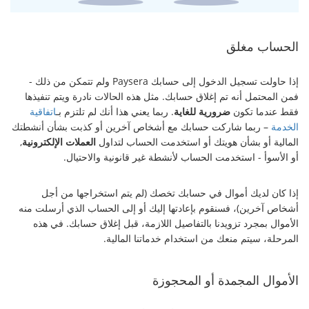
الحساب مغلق
إذا حاولت تسجيل الدخول إلى حسابك Paysera ولم تتمكن من ذلك -
فمن المحتمل أنه تم إغلاق حسابك. مثل هذه الحالات نادرة ويتم تنفيذها
فقط عندما تكون
ضرورية للغاية
. ربما يعني هذا أنك لم تلتزم بـ
اتفاقية
الخدمة
– ربما شاركت حسابك مع أشخاص آخرين أو كذبت بشأن أنشطتك
المالية أو بشأن هويتك أو استخدمت الحساب لتداول
العملات الإلكترونية
,
أو الأسوأ - استخدمت الحساب لأنشطة غير قانونية والاحتيال.
إذا كان لديك أموال في حسابك تخصك (لم يتم استخراجها من أجل
أشخاص آخرين)، فسنقوم بإعادتها إليك أو إلى الحساب الذي أرسلت منه
الأموال بمجرد تزويدنا بالتفاصيل اللازمة، قبل إغلاق حسابك. في هذه
المرحلة، سيتم منعك من استخدام خدماتنا المالية.
الأموال المجمدة أو المحجوزة