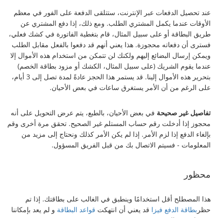
عند تحصيل الدفعات عبر الإنترنت، ستتلقى الدفعة على الفور في معظم
الأوقات عندما يكمل المشتري الطلب. ومع ذلك، إذا دفع المشتري عن
طريق البطاقة أو على سبيل المثال، قام بتغطية الفاتورة في كشك فعلي،
فسترى أن دفعاته محجوزة. هذا يعني أنهم قد دفعوا بالفعل مقابل الطلب
ويمكن إرسال البضائع إليهم ولكنك لن تتمكن من استخدام هذه الأموال إلا
عندما يقوم الشريك (على سبيل المثال، الكشك أو مزود بطاقة الخصم)
بتحرير هذه الأموال إلينا. قد يستمر هذا الحجز عادةً لمدة تصل إلى 3 أيام،
على الرغم من أن الأمر يستغرق ساعات في بعض الأحيان.
تفاصيل غير صحيحة
في بعض الأحيان، بالطبع، يتم عرض التحويل على أنه
محجوز إذا أدخلت رقم حساب المستلم غير الصحيح. تحقق مرة أخرى وقم
بإلغاء الدفع إذا لزم الأمر. إذا لم يكن الأمر كذلك ونحتاج إلى مزيد من
المعلومات - فسيتم الاتصال بك من قبل الفريق المسؤول.
محظور
هذا المصطلح أقل استخدامًا وينطبق في الغالب على بطاقتك. إذا تم
حظر
بطاقة الدفع فيزا
قد يعني أن انتهكت
قواعد البطاقة
و لم يعد بإمكاننا