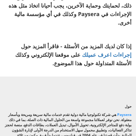
ذلك، لحمايتك وحماية الآخرين، يجب أحيانا اتخاذ مثل هذه
الإجراءات في Paysera وكذلك في أي مؤسسة مالية
أخرى.
إذا كان لديك المزيد من الأسئلة - فاقرأ المزيد حول
إجراءات اعرف عميلك
على موقعنا الإلكتروني وكذلك
الأسئلة المتداولة حول هذا الموضوع.
حول
Paysera
هي شركة تكنولوجيا مالية دولية تقدم خدمات مالية سريعة ومريحة وبأسعار
معقولة. نحن نوفر لعملائنا مجموعة واسعة من الحلول المالية ذات الصلة، بما في ذلك
بوابة دفع للمتاجر الإلكترونية، تحويل الأموال، تبديل العملات، بطاقات الدفع، منصة لحجز
تذاكر الفعاليات، وتطبيق محمول سهل الاستخدام من الدرجة الأولى لإدارة الشؤون
المالية. بدأت قصتنا في عام 2004 في فيلنيوس، عندما بدأ فريق مكون من ثلاثة