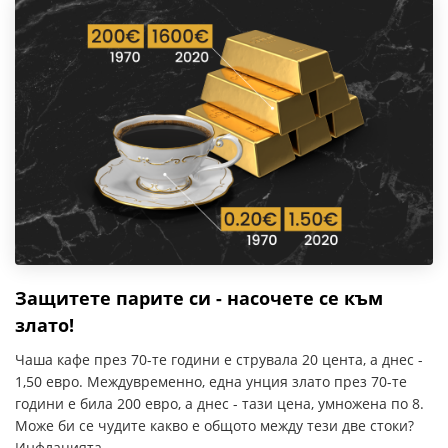
Защитете парите си - насочете се към
злато!
Чаша кафе през 70-те години е струвала 20 цента, а днес -
1,50 евро. Междувременно, една унция злато през 70-те
години е била 200 евро, а днес - тази цена, умножена по 8.
Може би се чудите какво е общото между тези две стоки?
Инфлацията.