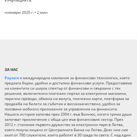
ноември 2020 г. • 2 мин
ЗА НАС
Paysera
е международна компания за финансови технологии, която
предлага бързи, удобни и достъпни финансови услуги. Предоставяме
на клиентите си широк спектър от финансови и свързани с тях
решения, включително платежен портал за електронни магазини,
парични преводи, обмяна на валута, платежни карти, платформа за
продажба на билети за събития и висококачествено, удобно за
ползване мобилно приложение за управление на финансите.
Нашата история започва през 2004 г. във Вилнюс, когато трима души
започват приключение с обща цел във финансовия сектор. През
2012 г. станахме първото дружество за електронни пари в Литва,
която получи лиценз от Централната Банка на Литва. Днес ние сме
екип от 700 служители, които работят в 30 града по света. С над един