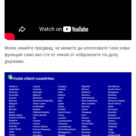
Моля, имайте предвид, че можете да използвате тази нова
функция само ако сте от някоя от изброените по-долу
държави.