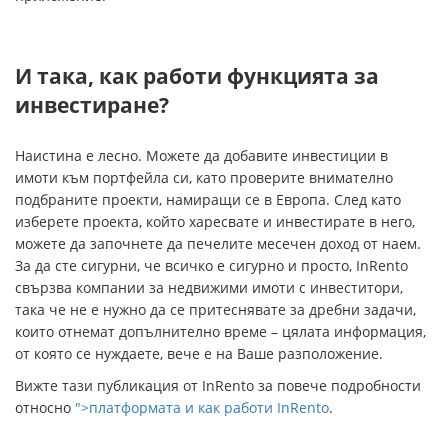
И така, как работи функцията за
инвестиране?
Наистина е лесно. Можете да добавите инвестиции в
имоти към портфейла си, като проверите внимателно
подбраните проекти, намиращи се в Европа. След като
изберете проекта, който харесвате и инвестирате в него,
можете да започнете да печелите месечен доход от наем.
За да сте сигурни, че всичко е сигурно и просто, InRento
свързва компании за недвижими имоти с инвеститори,
така че не е нужно да се притеснявате за дребни задачи,
които отнемат допълнително време – цялата информация,
от която се нуждаете, вече е на Ваше разположение.
Вижте тази публикация от InRento за повече подробности
относно
">платформата и как работи InRento
.