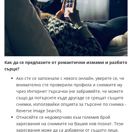
Как да се предпазите от романтични измами и разбито
сърце?
Ако сте се запознали с някого онлайн, уверете се, че
внимателно сте проверили профила и снимките му
чрез Интернет търсачки (не забравяйте, че можете
също да потърсите къде другаде се срещат същите
снимки, използвайки опцията за търсене по снимка -
Reverse Image Search).
Отнасяйте се недоверчиво към големия брой
харесвания на снимките на Вашия нов познат. Тези
харесвания може да са добавени от същото лице,