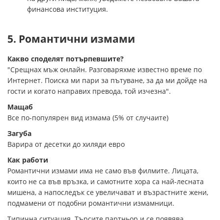
финансова институция.
5. Романтични измами
Какво споделят потърпевшите?
"Срещнах мъж онлайн. Разговаряхме известно време по
Интернет. Поиска ми пари за пътуване, за да ми дойде на
гости и когато направих превода, той изчезна".
Мащаб
Все по-популярен вид измама (5% от случаите)
Загуба
Варира от десетки до хиляди евро
Как работи
Романтични измами има не само във филмите. Лицата,
които не са във връзка, и самотните хора са най-лесната
мишена, а напоследък се увеличават и възрастните жени,
подмамени от подобни романтични измамници.
Типична ситуация. Търсите партньор и се появява