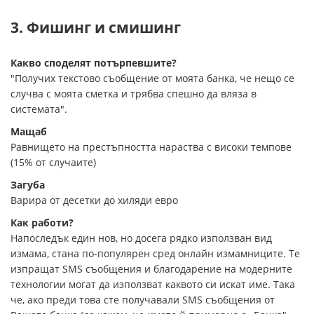
3. Фишинг и смишинг
Какво споделят потърпевшите?
"Получих текстово съобщение от моята банка, че нещо се
случва с моята сметка и трябва спешно да вляза в
системата".
Мащаб
Равнището на престъпността нараства с високи темпове
(15% от случаите)
Загуба
Варира от десетки до хиляди евро
Как работи?
Напоследък един нов, но досега рядко използван вид
измама, стана по-популярен сред онлайн измамниците. Те
изпращат SMS съобщения и благодарение на модерните
технологии могат да използват каквото си искат име. Така
че, ако преди това сте получавали SMS съобщения от