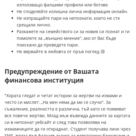
използващо фалшиви профили или ботове.
Не споделяйте излишна лична информация онлайн.
Не изпращайте пари на непознати, които не сте
срещали лично.
Разкажете на семейството си за новия си познат и ги
помолете за „външно мнение“, ако от Вас бъде
поискано да преведете пари.
Не вярвайте в любовта от пръв поглед 😢
Предупреждение от Вашата
финансова институция
"Хората гледат и четат истории за жертви на измами и
често си мислят: „На мен няма да ми се случи". За
съжаление, реалността е различна, тъй като се появяват
все повече жертви. Млад мъж въвежда данните за картата
си в непознат уебсайт и след това позволява на
измамниците да ги откраднат. Студент получава линк чрез
SMS, влиза във фалшив акаунт за електронно банкиране и