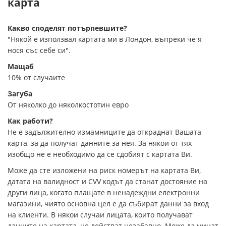
карта
Какво споделят потърпевшите?
"Някой е използвал картата ми в Лондон, въпреки че я
нося със себе си".
Мащаб
10% от случаите
Загуба
От няколко до няколкостотин евро
Как работи?
Не е задължително измамниците да откраднат Вашата
карта, за да получат данните за нея. За някои от тях
изобщо не е необходимо да се сдобият с картата Ви.
Може да сте изложени на риск номерът на картата Ви,
датата на валидност и CVV кодът да станат достояние на
други лица, когато плащате в ненадеждни електронни
магазини, чиято основна цел е да събират данни за вход
на клиенти. В някои случаи лицата, които получават
данните на картата, не действат незабавно. Може да минат