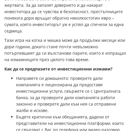
жертвата. За да запазят доверието и да накарат
инвеститора да се чувства в безопасност, престъпниците
понякога дори връщат обратно няколкостотин евро –
сумата, която инвеститорът уж е успял да спечели за една
седмица.
Тази игра на котка и мишка може да продължи месеци или
дори години, докато стане почти невъзможно
потърпевшият да си възстанови парите, които е изпращал
на измамниците през цялото това време.
Как да се предпазите от инвестиционни измами?
Направете си домашното: проверете дали
компанията е лицензирана да предоставя
инвестиционни услуги, свържете се с Централната
банка, за да проверите дали компанията работи
законно и проверете дали към нея са отправени
жалби и искове.
Бъдете критични към обещанията, дадени от
представители на инвестиционни платформи, които
се свързват с Вас по телефона или видео разговор,