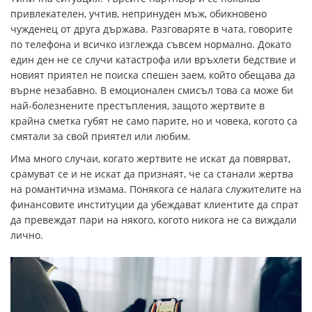
привлекателен, учтив, непринуден мъж, обикновено
чужденец от друга държава. Разговаряте в чата, говорите
по телефона и всичко изглежда съвсем нормално. Докато
един ден не се случи катастрофа или връхлети бедствие и
новият приятел не поиска спешен заем, който обещава да
върне незабавно. В емоционален смисъл това са може би
най-болезнените престъпления, защото жертвите в
крайна сметка губят не само парите, но и човека, когото са
смятали за свой приятел или любим.
Има много случаи, когато жертвите не искат да повярват,
срамуват се и не искат да признаят, че са станали жертва
на романтична измама. Понякога се налага служителите на
финансовите институции да убеждават клиентите да спрат
да превеждат пари на някого, когото никога не са виждали
лично.