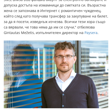
допуска достъпа на измамници до сметката си. Възрастна
жена се запознава в Интернет с романтичен чужденец,
който след като получава трансфер за закупуване на билет,
за да я посети, изведнъж изчезва. Всички тези хора също
са вярвали, че това няма да им се случи," отбелязва
Gintautas Mežetis, изпълнителен директор на
Paysera
.