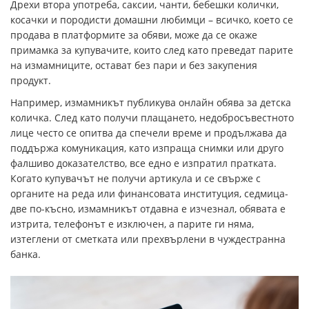
Дрехи втора употреба, саксии, чанти, бебешки колички,
косачки и породисти домашни любимци – всичко, което се
продава в платформите за обяви, може да се окаже
примамка за купувачите, които след като преведат парите
на измамниците, остават без пари и без закупения
продукт.
Например, измамникът публикува онлайн обява за детска
количка. След като получи плащането, недобросъвестното
лице често се опитва да спечели време и продължава да
поддържа комуникация, като изпраща снимки или друго
фалшиво доказателство, все едно е изпратил пратката.
Когато купувачът не получи артикула и се свърже с
органите на реда или финансовата институция, седмица-
две по-късно, измамникът отдавна е изчезнал, обявата е
изтрита, телефонът е изключен, а парите ги няма,
изтеглени от сметката или прехвърлени в чуждестранна
банка.