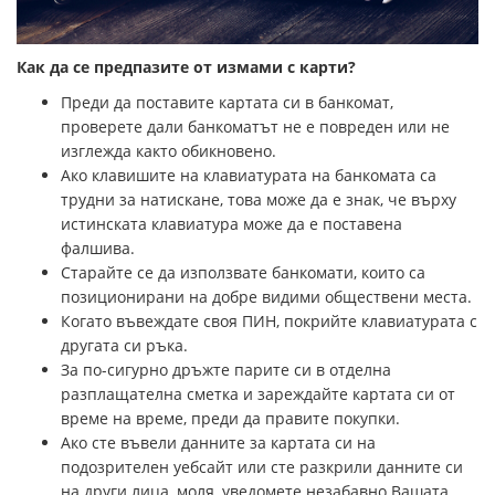
Как да се предпазите от измами с карти?
Преди да поставите картата си в банкомат,
проверете дали банкоматът не е повреден или не
изглежда както обикновено.
Ако клавишите на клавиатурата на банкомата са
трудни за натискане, това може да е знак, че върху
истинската клавиатура може да е поставена
фалшива.
Старайте се да използвате банкомати, които са
позиционирани на добре видими обществени места.
Когато въвеждате своя ПИН, покрийте клавиатурата с
другата си ръка.
За по-сигурно дръжте парите си в отделна
разплащателна сметка и зареждайте картата си от
време на време, преди да правите покупки.
Ако сте въвели данните за картата си на
подозрителен уебсайт или сте разкрили данните си
на други лица, моля, уведомете незабавно Вашата