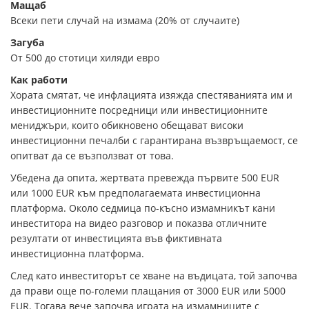
Мащаб
Всеки пети случай на измама (20% от случаите)
Загуба
От 500 до стотици хиляди евро
Как работи
Хората смятат, че инфлацията изяжда спестяванията им и
инвестиционните посредници или инвестиционните
мениджъри, които обикновено обещават високи
инвестиционни печалби с гарантирана възвръщаемост, се
опитват да се възползват от това.
Убедена да опита, жертвата превежда първите 500 EUR
или 1000 EUR към предполагаемата инвестиционна
платформа. Около седмица по-късно измамникът кани
инвеститора на видео разговор и показва отличните
резултати от инвестицията във фиктивната
инвестиционна платформа.
След като инвеститорът се хване на въдицата, той започва
да прави още по-големи плащания от 3000 EUR или 5000
EUR. Тогава вече започва играта на измамниците с