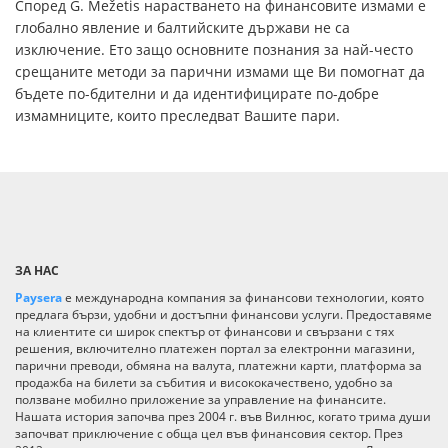
Според G. Mežetis нарастването на финансовите измами е
глобално явление и балтийските държави не са
изключение. Ето защо основните познания за най-често
срещаните методи за парични измами ще Ви помогнат да
бъдете по-бдителни и да идентифицирате по-добре
измамниците, които преследват Вашите пари.
ЗА НАС
Paysera
е международна компания за финансови технологии, която
предлага бързи, удобни и достъпни финансови услуги. Предоставяме
на клиентите си широк спектър от финансови и свързани с тях
решения, включително платежен портал за електронни магазини,
парични преводи, обмяна на валута, платежни карти, платформа за
продажба на билети за събития и висококачествено, удобно за
ползване мобилно приложение за управление на финансите.
Нашата история започва през 2004 г. във Вилнюс, когато трима души
започват приключение с обща цел във финансовия сектор. През