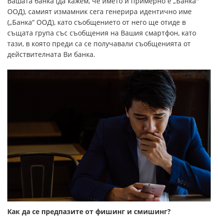
Вашата банка (да кажем, че името й примерно е „Банка"
ООД), самият измамник сега генерира идентично име
(„Банка“ ООД), като съобщението от него ще отиде в
същата група със съобщения на Вашия смартфон, като
тази, в която преди са се получавали съобщенията от
действителната Ви банка.
Как да се предпазите от фишинг и смишинг?