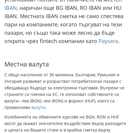
IBAN
, наричан още BG IBAN, RO IBAN или HU
IBAN. Местната IBAN сметка не само спестява
пари на компаниите, когато търгуват на тези
пазари, но също така може лесно да бъде
открита чрез fintech компании като
Paysera
.
Местна валута
С общо население от 36 милиона, България, Румъния и
Унгария развиват и разрастват потребителски пазари с
обещаващо бъдеще за електронна търговия. Въпреки че
страните са членки на ЕС, те използват собствените си
валути– лев (BGN), лея (RON) и форинт (HUF), които са
променливи
валути
.
Колебанията на обменните курсове на BGN, RON и HUF
могат да окажат значително въздействие върху разходите
и цената на Вашите стоки и в крайна сметка върху