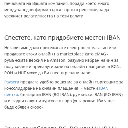
печалбата на Вашата компания, поради което много
международни фирми търсят просто решение, за да
увеличат волатилността на тези валути.
Спестете, като придобиете местен IBAN
Независимо дали притежавате електронен магазин или
продавате стоки онлайн на marketplace като eMAG -
румънската версия на Amazon, разумно избран начин за
получаване и превалутиране на онлайн плащания в BGN,
RON и HUF може да Ви спести реални пари.
Paysera
предлага удобно решение за онлайн търговците за
консолидиране на онлайн плащания – местни
IBAN
сметки
: български IBAN (BG IBAN), румънски IBAN (RO IBAN)
и изгодни валутни курсове в евро (унгарският IBAN ще
бъде обявен скоро).