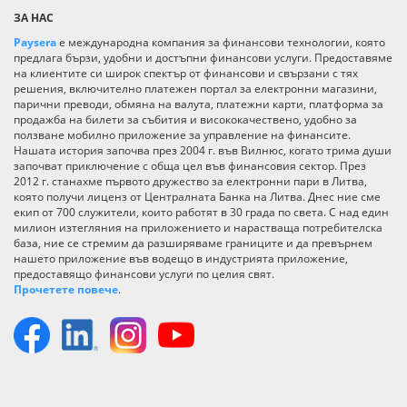
ЗА НАС
Paysera
е международна компания за финансови технологии, която
предлага бързи, удобни и достъпни финансови услуги. Предоставяме
на клиентите си широк спектър от финансови и свързани с тях
решения, включително платежен портал за електронни магазини,
парични преводи, обмяна на валута, платежни карти, платформа за
продажба на билети за събития и висококачествено, удобно за
ползване мобилно приложение за управление на финансите.
Нашата история започва през 2004 г. във Вилнюс, когато трима души
започват приключение с обща цел във финансовия сектор. През
2012 г. станахме първото дружество за електронни пари в Литва,
която получи лиценз от Централната Банка на Литва. Днес ние сме
екип от 700 служители, които работят в 30 града по света. С над един
милион изтегляния на приложението и нарастваща потребителска
база, ние се стремим да разширяваме границите и да превърнем
нашето приложение във водещо в индустрията приложение,
предоставящо финансови услуги по целия свят.
Прочетете повече
.