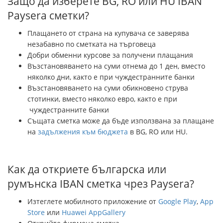
Защо да изберете BG, RO или HU IBAN
Paysera сметки?
Плащането от страна на купувача се заверява
незабавно по сметката на търговеца
Добри обменни курсове за получени плащания
Възстановяването на суми отнема до 1 ден, вместо
няколко дни, както е при чуждестранните банки
Възстановяването на суми обикновено струва
стотинки, вместо няколко евро, както е при
чуждестранните банки
Същата сметка може да бъде използвана за плащане
на
задължения към бюджета
в BG, RO или HU.
Как да откриете българска или
румънска IBAN сметка чрез Paysera?
Изтеглете мобилното приложение от
Google Play
,
App
Store
или
Huawei AppGallery