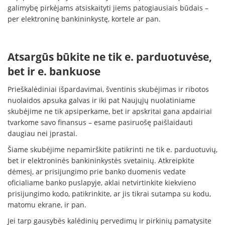
galimybę pirkėjams atsiskaityti jiems patogiausiais būdais –
per elektroninę bankininkystę, kortele ar pan.
Atsargūs būkite ne tik e. parduotuvėse,
bet ir e. bankuose
Prieškalėdiniai išpardavimai, šventinis skubėjimas ir ribotos
nuolaidos apsuka galvas ir iki pat Naujųjų nuolatiniame
skubėjime ne tik apsiperkame, bet ir apskritai gana apdairiai
tvarkome savo finansus – esame pasiruošę paišlaidauti
daugiau nei įprastai.
Šiame skubėjime nepamirškite patikrinti ne tik e. parduotuvių,
bet ir elektroninės bankininkystės svetainių. Atkreipkite
dėmesį, ar prisijungimo prie banko duomenis vedate
oficialiame banko puslapyje, aklai netvirtinkite kiekvieno
prisijungimo kodo, patikrinkite, ar jis tikrai sutampa su kodu,
matomu ekrane, ir pan.
Jei tarp gausybės kalėdinių pervedimų ir pirkinių pamatysite