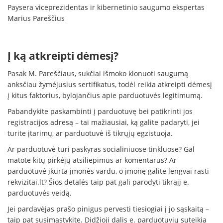
Paysera viceprezidentas ir kibernetinio saugumo ekspertas
Marius Pareščius
Į ką atkreipti dėmesį?
Pasak M. Pareščiaus, sukčiai išmoko klonuoti saugumą
anksčiau žymėjusius sertifikatus, todėl reikia atkreipti dėmesį
į kitus faktorius, bylojančius apie parduotuvės legitimumą.
Pabandykite paskambinti į parduotuvę bei patikrinti jos
registracijos adresą – tai mažiausiai, ką galite padaryti, jei
turite įtarimų, ar parduotuvė iš tikrųjų egzistuoja.
Ar parduotuvė turi paskyras socialiniuose tinkluose? Gal
matote kitų pirkėjų atsiliepimus ar komentarus? Ar
parduotuvė įkurta įmonės vardu, o įmonę galite lengvai rasti
rekvizitai.lt? Šios detalės taip pat gali parodyti tikrąjį e.
parduotuvės veidą.
Jei pardavėjas prašo pinigus pervesti tiesiogiai į jo sąskaitą –
taip pat susimąstykite. Didžioji dalis e. parduotuvių suteikia