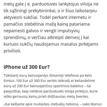
metų gale į e. parduotuves lankytojus vilioja ne
tik sąžiningi prekybininkai, o ir šiuo laikotarpiu
aktyvesni sukčiai. Todėl perkant internetu ir
pamačius stebėtinai mažą kainą patariama
nepamesti galvos ir vengti impulsyvių
sprendimų, o verčiau atkreipti dėmesį į kai
kuriuos sukčių naudojamus masalus pirkėjams
privilioti.
iPhone už 300 Eur?
Tūkstantį eurų kainuojantys išmanieji telefonai po kelis
šimtus, 100 Eur už 300 Eur vertės laikrodį ar keliasdešimt
eurų už 200 Eur kainuojančius sportinius batelius – tai
pavyzdžiai, kaip netikros parduotuvės vilioja pirkėjus, kurie
ieško geriausių kainų prieš didžiausias metų šventes.
„Kai kalbame apie nuolaidas, stebuklų nebūna, – sako Marius