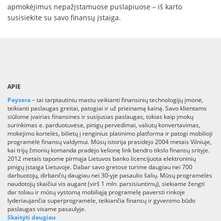
apmokėjimus nepažįstamuose puslapiuose – iš karto
susisiekite su savo finansų įstaiga.
APIE
Paysera
– tai tarptautiniu mastu veikianti finansinių technologijų įmonė,
teikianti paslaugas greitai, patogiai ir už prieinamą kainą. Savo klientams
siūlome įvairias finansines ir susijusias paslaugas, tokias kaip įmokų
surinkimas e. parduotuvėse, pinigų pervedimai, valiutų konvertavimas,
mokėjimo kortelės, bilietų į renginius platinimo platforma ir patogi mobilioji
programėlė finansų valdymui. Mūsų istorija prasidėjo 2004 metais Vilniuje,
kai trijų žmonių komanda pradėjo kelionę link bendro tikslo finansų srityje.
2012 metais tapome pirmąja Lietuvos banko licencijuota elektroninių
pinigų įstaiga Lietuvoje. Dabar savo gretose turime daugiau nei 700
darbuotojų, dirbančių daugiau nei 30-yje pasaulio šalių. Mūsų programėlės
naudotojų skaičiui vis augant (virš 1 mln. parsisiuntimų), siekiame žengti
dar toliau ir mūsų vystomą mobiliąją programelę paversti rinkoje
lyderiaujančia superprogramėle, teikiančia finansų ir gyvenimo būdo
paslaugas visame pasaulyje.
Skaityti daugiau