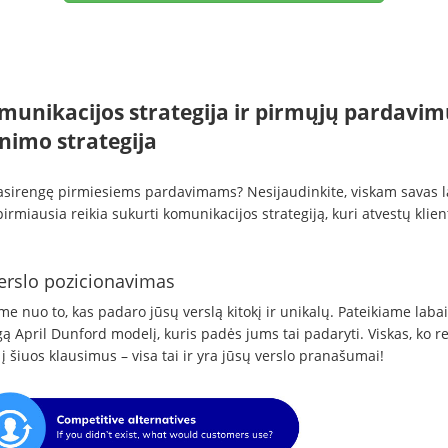
munikacijos strategija ir pirmųjų pardavim
nimo strategija
asirengę pirmiesiems pardavimams? Nesijaudinkite, viskam savas l
irmiausia reikia sukurti komunikacijos strategiją, kuri atvestų klie
erslo pozicionavimas
e nuo to, kas padaro jūsų verslą kitokį ir unikalų. Pateikiame labai
 April Dunford modelį, kuris padės jums tai padaryti. Viskas, ko rei
 į šiuos klausimus – visa tai ir yra jūsų verslo pranašumai!