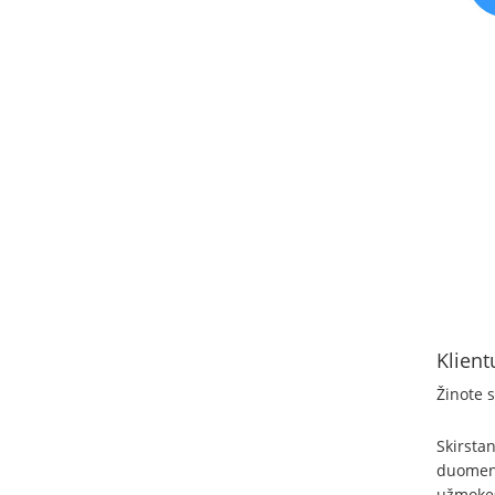
Klient
Žinote s
Skirsta
duomenis
užmokes