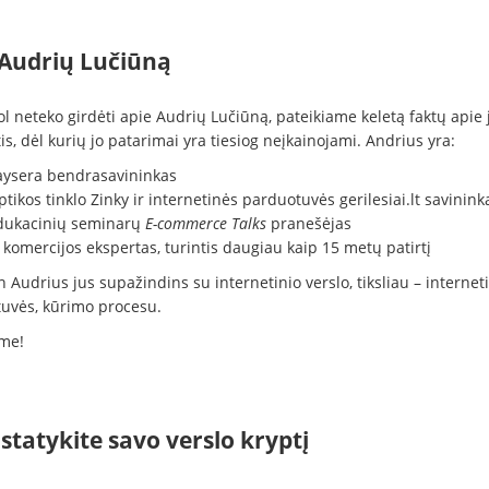
 Audrių Lučiūną
šiol neteko girdėti apie Audrių Lučiūną, pateikiame keletą faktų apie j
is, dėl kurių jo patarimai yra tiesiog neįkainojami. Andrius yra:
aysera bendrasavininkas
tikos tinklo Zinky ir internetinės parduotuvės gerilesiai.lt savinink
dukacinių seminarų
E-commerce Talks
pranešėjas
 komercijos ekspertas, turintis daugiau kaip 15 metų patirtį
 Audrius jus supažindins su internetinio verslo, tiksliau – internet
uvės, kūrimo procesu.
me!
statykite savo verslo kryptį