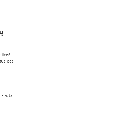
ų
aikas!
ntus pas
kia, tai