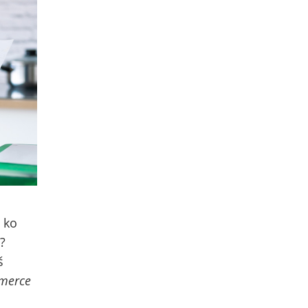
 ko
?
š
merce