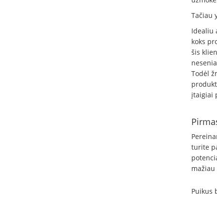
Tačiau y
Idealiu 
koks pro
šis klie
nesenia
Todėl žm
produktą
įtaigiai
Pirmas
Pereinam
turite p
potenci
mažiau r
Puikus 