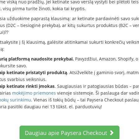
e viską nuo pradžių. Jei ketinate savo verslą vystyti bei plėtoti tei
, visų pirma turite žinoti, kokia tai kryptis.
sia užduokime paprastą klausimą: ar ketinate pardavinėti savo suk
s (D2C – tiesioginė prekyba), ar kitų sukurtus produktus (B2C – ver
ui)??
atsakysite į šį klausimą, galėsite atitinkamai sukurti konkrečių veik
ją:
urią platformą naudosite prekybai.
Pavyzdžiui, Amazon, Shopify, o
kursite savo.
aip ketinate pristatyti produktą
. Atsižvelkite į gaminio svorį, matm
tus svarbius veiksnius.
aip ketinate rinkti įmokas
. Saugiausias ir patogiausias būdas – pas
airias
mokėjimo priemones
vienoje sistemoje. Ši paslauga dar vad
mokų surinkimu
. Vienas iš tokių būdų – tai Paysera Checkout paslau
ria pasitiki daugiau nei 13 tūkst. el. parduotuvių!
Daugiau apie Paysera Checkout