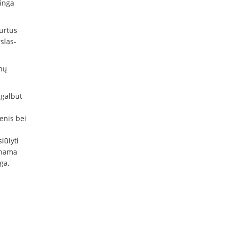
singa
urtus
slas-
smų
 galbūt
enis bei
iūlyti
inama
ga,