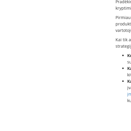
Pradėkim
kryptimi
Pirmiau
produktu
vartotoj
Kai tik 
strategi
K
su
K
ki
K
įv
į
ku