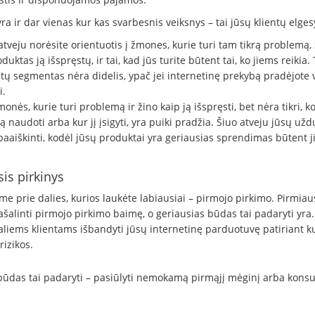
ra ir dar vienas kur kas svarbesnis veiksnys – tai jūsų klientų elges
atveju norėsite orientuotis į žmones, kurie turi tam tikrą problemą, 
duktas ją išspręstų, ir tai, kad jūs turite būtent tai, ko jiems reikia.
ntų segmentas nėra didelis, ypač jei internetinę prekybą pradėjote v
i.
onės, kurie turi problemą ir žino kaip ją išspręsti, bet nėra tikri, ko
 naudoti arba kur jį įsigyti, yra puiki pradžia. Šiuo atveju jūsų užd
 paaiškinti, kodėl jūsų produktai yra geriausias sprendimas būtent j
is pirkinys
e prie dalies, kurios laukėte labiausiai – pirmojo pirkimo. Pirmiau
ašalinti pirmojo pirkimo baimę, o geriausias būdas tai padaryti yra...
aliems klientams išbandyti jūsų internetinę parduotuvę patiriant k
izikos.
būdas tai padaryti – pasiūlyti nemokamą pirmąjį mėginį arba konsul