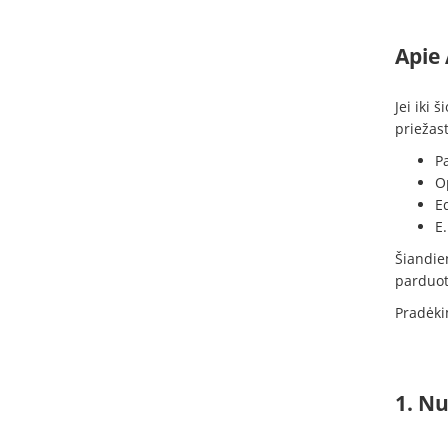
Apie
Jei iki 
priežast
P
Op
E
E.
Šiandien
parduot
Pradėki
1. Nu