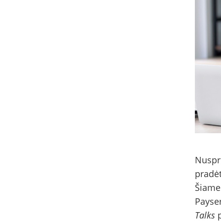
Nuspre
pradėt
Šiame 
Payser
Talks
p