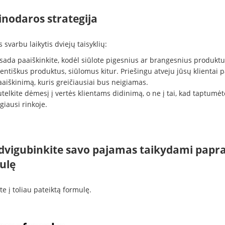
inodaros strategija
 svarbu laikytis dviejų taisyklių:
isada paaiškinkite, kodėl siūlote pigesnius ar brangesnius produktu
entiškus produktus, siūlomus kitur. Priešingu atveju jūsų klientai p
aiškinimą, kuris greičiausiai bus neigiamas.
telkite dėmesį į vertės klientams didinimą, o ne į tai, kad taptumėt
giausi rinkoje.
advigubinkite savo pajamas taikydami papr
ulę
te į toliau pateiktą formulę.