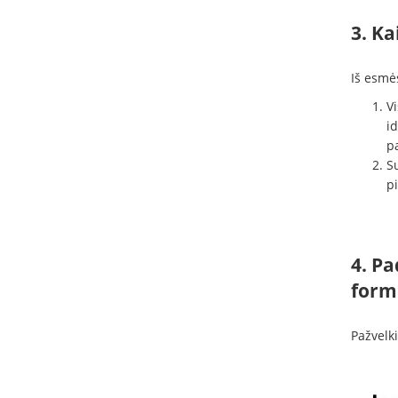
3. Ka
Iš esmės
V
id
pa
Su
pi
4. P
form
Pažvelki