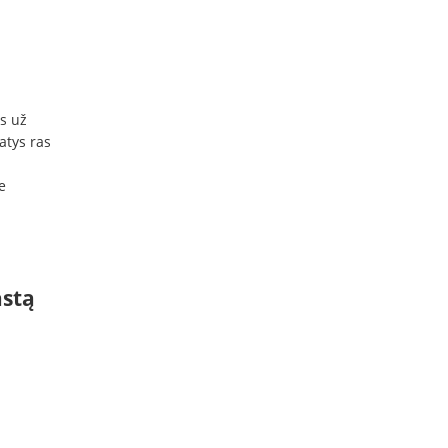
s už
atys ras
e
astą