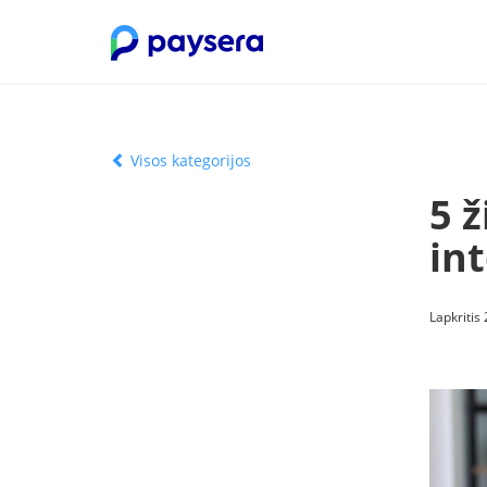
Visos kategorijos
5 ž
in
Lapkritis