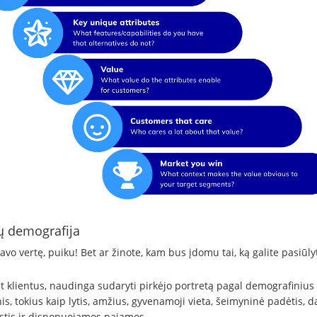
ų demografija
avo vertę, puiku! Bet ar žinote, kam bus įdomu tai, ką galite pasiūlyt
nt klientus, naudinga sudaryti pirkėjo portretą pagal demografinius
, tokius kaip lytis, amžius, gyvenamoji vieta, šeimyninė padėtis, d
tis ir disponuojamos pajamos.