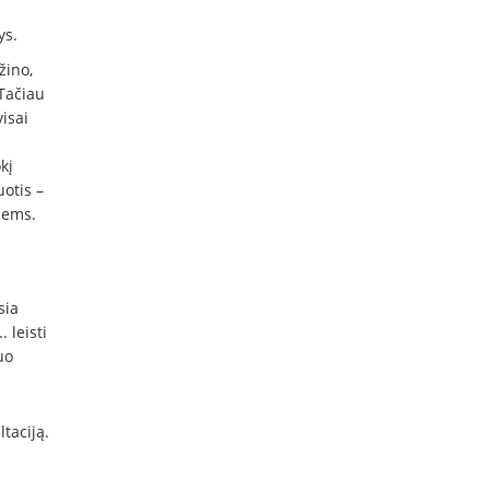
ys.
žino,
 Tačiau
isai
kį
uotis –
iems.
sia
 leisti
uo
taciją.