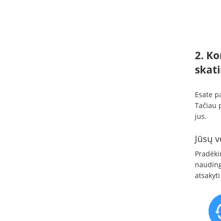
2. Ko
skati
Esate p
Tačiau p
jus.
Jūsų v
Pradėkim
naudingą
atsakyti