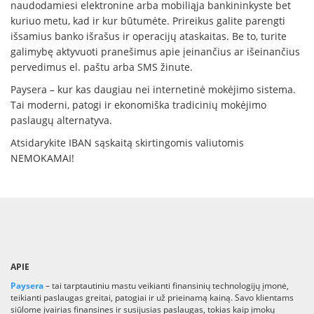
naudodamiesi elektronine arba mobiliąja bankininkyste bet
kuriuo metu, kad ir kur būtumėte. Prireikus galite parengti
išsamius banko išrašus ir operacijų ataskaitas. Be to, turite
galimybę aktyvuoti pranešimus apie įeinančius ar išeinančius
pervedimus el. paštu arba SMS žinute.
Paysera – kur kas daugiau nei internetinė mokėjimo sistema.
Tai moderni, patogi ir ekonomiška tradicinių mokėjimo
paslaugų alternatyva.
Atsidarykite IBAN sąskaitą skirtingomis valiutomis
NEMOKAMAI!
APIE
Paysera
– tai tarptautiniu mastu veikianti finansinių technologijų įmonė,
teikianti paslaugas greitai, patogiai ir už prieinamą kainą. Savo klientams
siūlome įvairias finansines ir susijusias paslaugas, tokias kaip įmokų