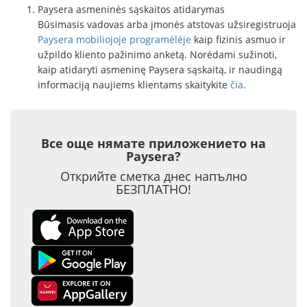
Paysera asmeninės sąskaitos atidarymas
Būsimasis vadovas arba įmonės atstovas užsiregistruoja
Paysera mobiliojoje programėlėje
kaip fizinis asmuo ir
užpildo kliento pažinimo anketą. Norėdami sužinoti,
kaip atidaryti asmeninę Paysera sąskaitą, ir naudingą
informaciją naujiems klientams skaitykite
čia
.
Все още нямате приложението на
Paysera?
Открийте сметка днес напълно
БЕЗПЛАТНО!