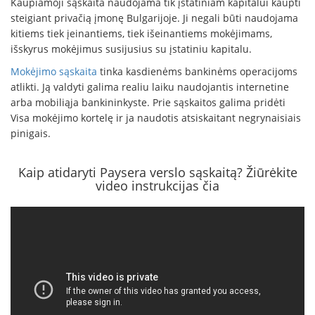
Kaupiamoji sąskaita naudojama tik įstatiniam kapitalui kaupti
steigiant privačią įmonę Bulgarijoje. Ji negali būti naudojama
kitiems tiek įeinantiems, tiek išeinantiems mokėjimams,
išskyrus mokėjimus susijusius su įstatiniu kapitalu.
Mokėjimo sąskaita
tinka kasdienėms bankinėms operacijoms
atlikti. Ją valdyti galima realiu laiku naudojantis internetine
arba mobiliąja bankininkyste. Prie sąskaitos galima pridėti
Visa mokėjimo kortelę ir ja naudotis atsiskaitant negrynaisiais
pinigais.
Kaip atidaryti Paysera verslo sąskaitą? Žiūrėkite
video instrukcijas čia