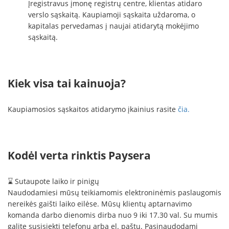
Įregistravus įmonę registrų centre, klientas atidaro
verslo sąskaitą. Kaupiamoji sąskaita uždaroma, o
kapitalas pervedamas į naujai atidarytą mokėjimo
sąskaitą.
Kiek visa tai kainuoja?
Kaupiamosios sąskaitos atidarymo įkainius rasite
čia.
Kodėl verta rinktis Paysera
⌛ Sutaupote laiko ir pinigų
Naudodamiesi mūsų teikiamomis elektroninėmis paslaugomis
nereikės gaišti laiko eilėse. Mūsų klientų aptarnavimo
komanda darbo dienomis dirba nuo 9 iki 17.30 val. Su mumis
galite susisiekti telefonu arba el. paštu. Pasinaudodami