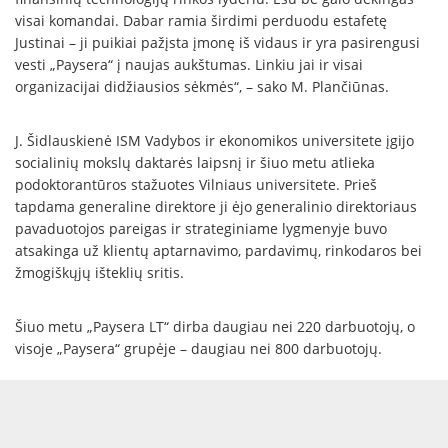
visai komandai. Dabar ramia širdimi perduodu estafetę
Justinai – ji puikiai pažįsta įmonę iš vidaus ir yra pasirengusi
vesti „Paysera“ į naujas aukštumas. Linkiu jai ir visai
organizacijai didžiausios sėkmės“, – sako M. Plančiūnas.
J. Šidlauskienė ISM Vadybos ir ekonomikos universitete įgijo
socialinių mokslų daktarės laipsnį ir šiuo metu atlieka
podoktorantūros stažuotes Vilniaus universitete. Prieš
tapdama generaline direktore ji ėjo generalinio direktoriaus
pavaduotojos pareigas ir strateginiame lygmenyje buvo
atsakinga už klientų aptarnavimo, pardavimų, rinkodaros bei
žmogiškųjų išteklių sritis.
Šiuo metu „Paysera LT“ dirba daugiau nei 220 darbuotojų, o
visoje „Paysera“ grupėje – daugiau nei 800 darbuotojų.