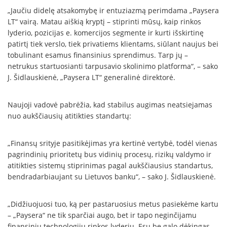
„Jaučiu didelę atsakomybę ir entuziazmą perimdama „Paysera
LT“ vairą. Matau aiškią kryptį – stiprinti mūsų, kaip rinkos
lyderio, pozicijas e. komercijos segmente ir kurti išskirtinę
patirtį tiek verslo, tiek privatiems klientams, siūlant naujus bei
tobulinant esamus finansinius sprendimus. Tarp jų –
netrukus startuosianti tarpusavio skolinimo platforma“, – sako
J. Šidlauskienė, „Paysera LT“ generalinė direktorė.
Naujoji vadovė pabrėžia, kad stabilus augimas neatsiejamas
nuo aukščiausių atitikties standartų:
„Finansų srityje pasitikėjimas yra kertinė vertybė, todėl vienas
pagrindinių prioritetų bus vidinių procesų, rizikų valdymo ir
atitikties sistemų stiprinimas pagal aukščiausius standartus,
bendradarbiaujant su Lietuvos banku“, – sako J. Šidlauskienė.
„Didžiuojuosi tuo, ką per pastaruosius metus pasiekėme kartu
– „Paysera“ ne tik sparčiai augo, bet ir tapo neginčijamu
finansinių technologijų rinkos lyderiu. Esu be galo dėkingas