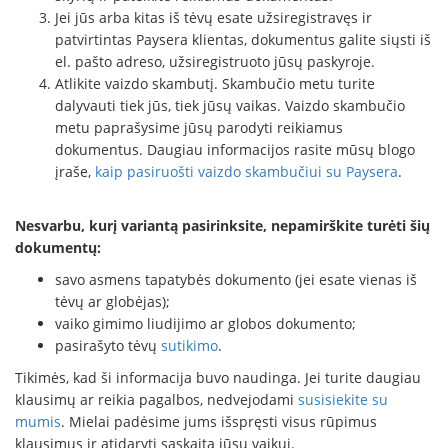
Jei jūs arba kitas iš tėvų esate užsiregistravęs ir
patvirtintas Paysera klientas, dokumentus galite siųsti iš
el. pašto adreso, užsiregistruoto jūsų paskyroje.
Atlikite vaizdo skambutį. Skambučio metu turite
dalyvauti tiek jūs, tiek jūsų vaikas. Vaizdo skambučio
metu paprašysime jūsų parodyti reikiamus
dokumentus. Daugiau informacijos rasite mūsų blogo
įraše,
kaip pasiruošti vaizdo skambučiui su Paysera
.
Nesvarbu, kurį variantą pasirinksite, nepamirškite turėti šių
dokumentų:
savo asmens tapatybės dokumento (jei esate vienas iš
tėvų ar globėjas);
vaiko gimimo liudijimo ar globos dokumento;
pasirašyto tėvų
sutikimo
.
Tikimės, kad ši informacija buvo naudinga. Jei turite daugiau
klausimų ar reikia pagalbos, nedvejodami
susisiekite su
mumis
. Mielai padėsime jums išspręsti visus rūpimus
klausimus ir atidaryti sąskaitą jūsų vaikui.