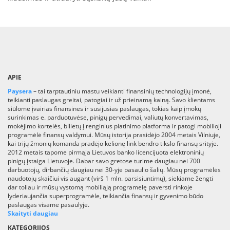
APIE
Paysera
– tai tarptautiniu mastu veikianti finansinių technologijų įmonė,
teikianti paslaugas greitai, patogiai ir už prieinamą kainą. Savo klientams
siūlome įvairias finansines ir susijusias paslaugas, tokias kaip įmokų
surinkimas e. parduotuvėse, pinigų pervedimai, valiutų konvertavimas,
mokėjimo kortelės, bilietų į renginius platinimo platforma ir patogi mobilioji
programėlė finansų valdymui. Mūsų istorija prasidėjo 2004 metais Vilniuje,
kai trijų žmonių komanda pradėjo kelionę link bendro tikslo finansų srityje.
2012 metais tapome pirmąja Lietuvos banko licencijuota elektroninių
pinigų įstaiga Lietuvoje. Dabar savo gretose turime daugiau nei 700
darbuotojų, dirbančių daugiau nei 30-yje pasaulio šalių. Mūsų programėlės
naudotojų skaičiui vis augant (virš 1 mln. parsisiuntimų), siekiame žengti
dar toliau ir mūsų vystomą mobiliąją programelę paversti rinkoje
lyderiaujančia superprogramėle, teikiančia finansų ir gyvenimo būdo
paslaugas visame pasaulyje.
Skaityti daugiau
KATEGORIJOS