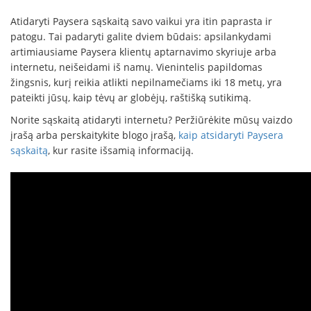
Atidaryti Paysera sąskaitą savo vaikui yra itin paprasta ir
patogu. Tai padaryti galite dviem būdais: apsilankydami
artimiausiame Paysera klientų aptarnavimo skyriuje arba
internetu, neišeidami iš namų. Vienintelis papildomas
žingsnis, kurį reikia atlikti nepilnamečiams iki 18 metų, yra
pateikti jūsų, kaip tėvų ar globėjų, raštišką sutikimą.
Norite sąskaitą atidaryti internetu? Peržiūrėkite mūsų vaizdo
įrašą arba perskaitykite blogo įrašą,
kaip atsidaryti Paysera
sąskaitą
, kur rasite išsamią informaciją.