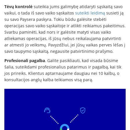
Tėvų kontrolė
suteikia jums galimybę atidaryti sąskaitą savo
vaikui, o tada iš savo vaiko sąskaitos
suteikti leidimą
susieti ją
su savo Paysera paskyra. Tokiu būdu galėsite stebėti
operacijas savo vaiko sąskaitoje ir atlikti reikiamus pakeitimus.
Svarbu paminėti, kad nors ir galėsite matyti visas vaiko
atliekamas operacijas, iš jūsų nebus reikalaujama patvirtinti
ar atmesti jo veiksmų. Pavyzdžiui, jei jūsų vaikas perves lėšas į
savo taupymo sąskaitą, negausite patvirtinimo prašymo.
Profesionali pagalba
. Galite pasikliauti, kad visada būsime
šalia, suteikdami profesionalius patarimus ir pagalbą, kai tik
jos prireiks. Klientus aptarnaujame daugiau nei 10 kalbų, o
konsultacijos anglų kalba teikiamos visą parą.