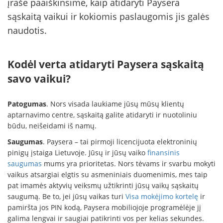
įraše paaiškinsime, kaip atidaryti Paysera
sąskaitą vaikui ir kokiomis paslaugomis jis galės
naudotis.
Kodėl verta atidaryti Paysera sąskaitą
savo vaikui?
Patogumas
. Nors visada laukiame jūsų mūsų klientų
aptarnavimo centre, sąskaitą galite atidaryti ir nuotoliniu
būdu, neišeidami iš namų.
Saugumas
. Paysera – tai pirmoji licencijuota elektroninių
pinigų įstaiga Lietuvoje. Jūsų ir jūsų vaiko
finansinis
saugumas
mums yra prioritetas. Nors tėvams ir svarbu mokyti
vaikus atsargiai elgtis su asmeniniais duomenimis, mes taip
pat imamės aktyvių veiksmų užtikrinti jūsų vaikų sąskaitų
saugumą. Be to, jei jūsų vaikas turi
Visa mokėjimo kortelę
ir
pamiršta jos PIN kodą, Paysera mobiliojoje programėlėje jį
galima lengvai ir saugiai patikrinti vos per kelias sekundes.