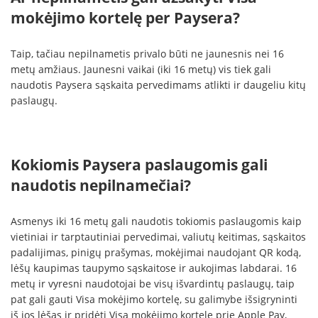
mokėjimo kortelę per Paysera?
Taip, tačiau nepilnametis privalo būti ne jaunesnis nei 16
metų amžiaus. Jaunesni vaikai (iki 16 metų) vis tiek gali
naudotis Paysera sąskaita pervedimams atlikti ir daugeliu kitų
paslaugų.
Kokiomis Paysera paslaugomis gali
naudotis nepilnamečiai?
Asmenys iki 16 metų gali naudotis tokiomis paslaugomis kaip
vietiniai ir tarptautiniai pervedimai, valiutų keitimas, sąskaitos
padalijimas, pinigų prašymas, mokėjimai naudojant QR kodą,
lėšų kaupimas taupymo sąskaitose ir aukojimas labdarai. 16
metų ir vyresni naudotojai be visų išvardintų paslaugų, taip
pat gali gauti Visa mokėjimo kortelę, su galimybe išsigryninti
iš jos lėšas ir pridėti Visa mokėjimo kortelę prie Apple Pay,