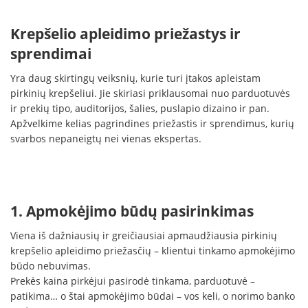
Krepšelio apleidimo priežastys ir
sprendimai
Yra daug skirtingų veiksnių, kurie turi įtakos apleistam
pirkinių krepšeliui. Jie skiriasi priklausomai nuo parduotuvės
ir prekių tipo, auditorijos, šalies, puslapio dizaino ir pan.
Apžvelkime kelias pagrindines priežastis ir sprendimus, kurių
svarbos nepaneigtų nei vienas ekspertas.
1. Apmokėjimo būdų pasirinkimas
Viena iš dažniausių ir greičiausiai apmaudžiausia pirkinių
krepšelio apleidimo priežasčių – klientui tinkamo apmokėjimo
būdo nebuvimas.
Prekės kaina pirkėjui pasirodė tinkama, parduotuvė –
patikima… o štai apmokėjimo būdai – vos keli, o norimo banko