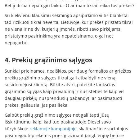
Bet ji dirba nepatogiu laiku… O ar man tikrai reikia tos prekės?
Su kiekvienu klausimu sėkmingo apsipirkimo viltis blanksta,
tad rizikuoti tikrai neverta. Lietuvoje, kur prekes pristato tikrai
ne viena ir ne dvi kurjerių įmonės, riboti savo pirkėjams
pristatymo pasirinkimą yra nepateisinama, o gal net
nepagarbu.
4. Prekių grąžinimo sąlygos
Sunkiai prieinamos, neaiškios, per daug formalios ar griežtos
prekių grąžinimo sąlygos tikrai gali atbaidyti ne vieną
susidomėjusi klientą. Būkite atviri, pateikite lanksčias
grąžinimo sąlygas kaip privalumą ir nusistebėsite kaip vis
daugiau pirkėjų nusprendusių pabandyti ar pasimatuoti
prekes, galiausiai jas pasilieka.
Galbūt prekių grąžinimo sąlygos net gali tapti jūsų
išskirtinumu, kaip, kad tuo pasinaudojo Diesel savo
kūrybiškoje
reklamoje kampanijoje
, skatinančioje vartotojus
pasimėgauti prekėmis prieš grąžinant (angl. enjoy before