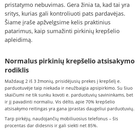
pristatymo nebuvimas. Gera žinia ta, kad tai yra
sritys, kurias gali kontroliuoti pats pardavėjas.
Šiame įraše apžvelgsime kelis praktinius
patarimus, kaip sumažinti pirkinių krepšelio
apleidimą.
Normalus pirkinių krepšelio atsisakymo
rodiklis
Maždaug 2 iš 3 žmonių, prisidėjusių prekes į krepšelį e.
parduotuvėje taip niekada ir neužbaigia apsipirkimo. Su šiuo
skaičiumi ne tik sunku kovoti e. parduotuvių savininkams, bet
ir jį pavadinti normaliu. Vis dėlto, apie 70% krepšelio
atsisakymo reitingas yra gana įprastas daugeliui parduotuvių.
Tarp pirkėjų, naudojančių mobiliuosius telefonus – šis
procentas dar didesnis ir gali siekti net 85%.