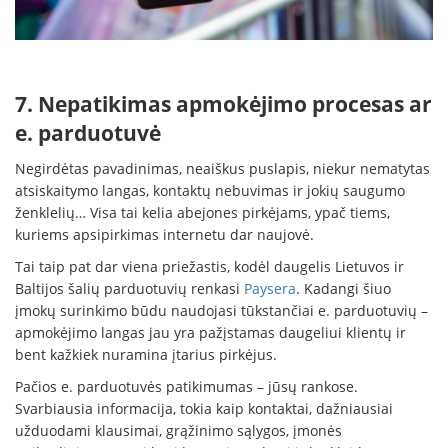
7. Nepatikimas apmokėjimo procesas ar
e. parduotuvė
Negirdėtas pavadinimas, neaiškus puslapis, niekur nematytas
atsiskaitymo langas, kontaktų nebuvimas ir jokių saugumo
ženklelių… Visa tai kelia abejones pirkėjams, ypač tiems,
kuriems apsipirkimas internetu dar naujovė.
Tai taip pat dar viena priežastis, kodėl daugelis Lietuvos ir
Baltijos šalių parduotuvių renkasi
Paysera
. Kadangi šiuo
įmokų surinkimo būdu naudojasi tūkstančiai e. parduotuvių –
apmokėjimo langas jau yra pažįstamas daugeliui klientų ir
bent kažkiek nuramina įtarius pirkėjus.
Pačios e. parduotuvės patikimumas – jūsų rankose.
Svarbiausia informacija, tokia kaip kontaktai, dažniausiai
užduodami klausimai, grąžinimo sąlygos, įmonės