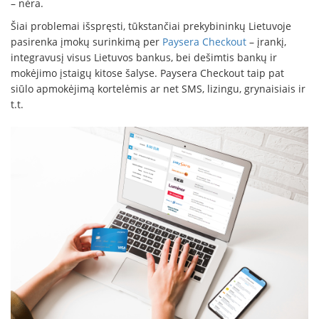
– nėra.
Šiai problemai išspręsti, tūkstančiai prekybininkų Lietuvoje
pasirenka įmokų surinkimą per
Paysera Checkout
– įrankį,
integravusį visus Lietuvos bankus, bei dešimtis bankų ir
mokėjimo įstaigų kitose šalyse. Paysera Checkout taip pat
siūlo apmokėjimą kortelėmis ar net SMS, lizingu, grynaisiais ir
t.t.