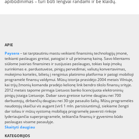
apibūdinimas – turi būti lengvai randami ir be klaidų.
APIE
Paysera
– tai tarptautiniu mastu veikianti finansinių technologijų įmonė,
teikianti paslaugas greitai, patogiai ir už prieinamą kainą. Savo klientams
siūlome įvairias finansines ir susijusias paslaugas, tokias kaip įmokų
surinkimas e. parduotuvėse, pinigų pervedimai, valiutų konvertavimas,
mokėjimo kortelės, bilietų į renginius platinimo platforma ir patogi mobilioji
programėlė finansų valdymui. Mūsų istorija prasidėjo 2004 metais Vilniuje,
kai trijų žmonių komanda pradėjo kelionę link bendro tikslo finansų srityje.
2012 metais tapome pirmąja Lietuvos banko licencijuota elektroninių
pinigų įstaiga Lietuvoje. Dabar savo gretose turime daugiau nei 700
darbuotojų, dirbančių daugiau nei 30-yje pasaulio šalių. Mūsų programėlės
naudotojų skaičiui vis augant (virš 1 mln. parsisiuntimų), siekiame žengti
dar toliau ir mūsų vystomą mobiliąją programelę paversti rinkoje
lyderiaujančia superprogramėle, teikiančia finansų ir gyvenimo būdo
paslaugas visame pasaulyje.
Skaityti daugiau
KATEGORIJOS