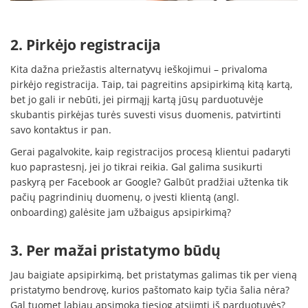
2. Pirkėjo registracija
Kita dažna priežastis alternatyvų ieškojimui – privaloma
pirkėjo registracija. Taip, tai pagreitins apsipirkimą kitą kartą,
bet jo gali ir nebūti, jei pirmąjį kartą jūsų parduotuvėje
skubantis pirkėjas turės suvesti visus duomenis, patvirtinti
savo kontaktus ir pan.
Gerai pagalvokite, kaip registracijos procesą klientui padaryti
kuo paprastesnį, jei jo tikrai reikia. Gal galima susikurti
paskyrą per Facebook ar Google? Galbūt pradžiai užtenka tik
pačių pagrindinių duomenų, o įvesti klientą (angl.
onboarding) galėsite jam užbaigus apsipirkimą?
3. Per mažai pristatymo būdų
Jau baigiate apsipirkimą, bet pristatymas galimas tik per vieną
pristatymo bendrovę, kurios paštomato kaip tyčia šalia nėra?
Gal tuomet labiau apsimoka tiesiog atsiimti iš parduotuvės?