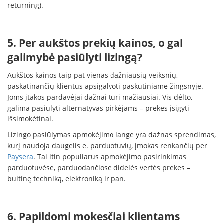
returning).
5. Per aukštos prekių kainos, o gal
galimybė pasiūlyti lizingą?
Aukštos kainos taip pat vienas dažniausių veiksnių,
paskatinančių klientus apsigalvoti paskutiniame žingsnyje.
Joms įtakos pardavėjai dažnai turi mažiausiai. Vis dėlto,
galima pasiūlyti alternatyvas pirkėjams – prekes įsigyti
išsimokėtinai.
Lizingo pasiūlymas apmokėjimo lange yra dažnas sprendimas,
kurį naudoja daugelis e. parduotuvių, įmokas renkančių per
Paysera
. Tai itin populiarus apmokėjimo pasirinkimas
parduotuvėse, parduodančiose didelės vertės prekes –
buitinę techniką, elektroniką ir pan.
6. Papildomi mokesčiai klientams