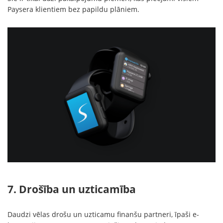
Paysera klientiem bez papildu plāniem.
7. Drošība un uzticamība
Daudzi vēlas drošu un uzticamu finanšu partneri, īpaši e-