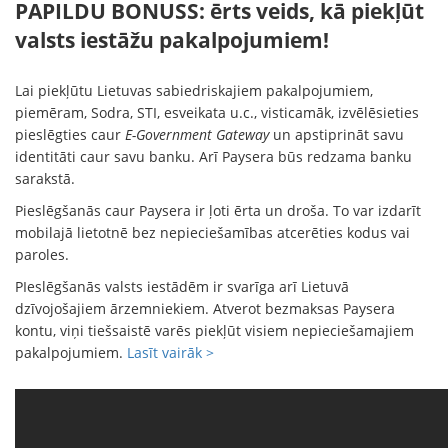
PAPILDU BONUSS: ērts veids, kā piekļūt
valsts iestāžu pakalpojumiem!
Lai piekļūtu Lietuvas sabiedriskajiem pakalpojumiem,
piemēram, Sodra, STI, esveikata u.c., visticamāk, izvēlēsieties
pieslēgties caur
E-Government Gateway
un apstiprināt savu
identitāti caur savu banku. Arī Paysera būs redzama banku
sarakstā.
Pieslēgšanās caur Paysera ir ļoti ērta un droša. To var izdarīt
mobilajā lietotnē bez nepieciešamības atcerēties kodus vai
paroles.
PIeslēgšanās valsts iestādēm ir svarīga arī Lietuvā
dzīvojošajiem ārzemniekiem. Atverot bezmaksas Paysera
kontu, viņi tiešsaistē varēs piekļūt visiem nepieciešamajiem
pakalpojumiem.
Lasīt vairāk >