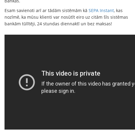
bankās.
Esam savienoti arī ar tādām sistēmām kā
SEPA Instant
, kas
nozīmē, ka mūsu klienti var nosūtīt eiro uz citām šīs sistēmas
bankām tūlītēji, 24 stundas diennaktī un bez maksas!