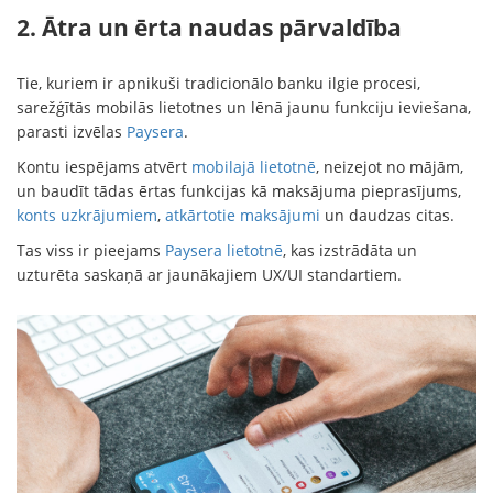
2. Ātra un ērta naudas pārvaldība
Tie, kuriem ir apnikuši tradicionālo banku ilgie procesi,
sarežģītās mobilās lietotnes un lēnā jaunu funkciju ieviešana,
parasti izvēlas
Paysera
.
Kontu iespējams atvērt
mobilajā lietotnē
, neizejot no mājām,
un baudīt tādas ērtas funkcijas kā maksājuma pieprasījums,
konts uzkrājumiem
,
atkārtotie maksājumi
un daudzas citas.
Tas viss ir pieejams
Paysera lietotnē
, kas izstrādāta un
uzturēta saskaņā ar jaunākajiem UX/UI standartiem.