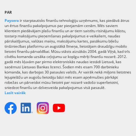
PAR
Paysera
ir starptautisks finanšu tehnoloģiju uzņēmums, kas piedāvā ātrus
un ērtus finanšu pakalpojumus par pieejamām cenām. Mēs saviem
klientiem piedāvājam plašu finanšu un ar tiem saistītu risinājumu klāstu,
tostarp maksājumu pieņemšanas pakalpojumus e-veikaliem, naudas
pārskaitījumus, valūtas maiņu, maksājumu kartes, pasākumu biļešu
tirdzniecības platformu un augstākā līmeņa, lietotājam draudzīgu mobilo
lietotni finanšu pārvaldībai. Mūsu stāsts aizsākās 2004. gadā Viļņā, kad trīs
cilvēku komanda uzsāka ceļojumu uz kopīgu mērķi finanšu nozarē. 2012.
gadā mēs kļuvām par pirmo elektroniskās naudas iestādi Lietuvā, kas
saņēmusi Lietuvas Bankas licenci. Šodien mēs esam 700 darbinieku
komanda, kas darbojas 30 pasaules valstīs. Ar vairāk nekā miljons lietotnes
lejupielāžu un augošu lietotāju bāzi mēs esam apņēmušies pārkāpt
robežas un pārveidot mūsu lietotni par nozarē vadošo superlietotni,
sniedzot finanšu un dzīvesveida pakalpojumus visā pasaulē.
Lasīt vairāk