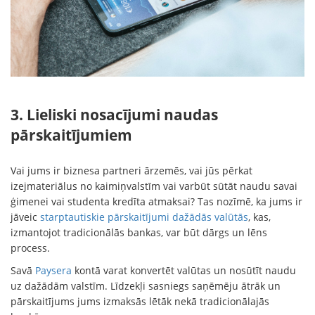
3. Lieliski nosacījumi naudas
pārskaitījumiem
Vai jums ir biznesa partneri ārzemēs, vai jūs pērkat
izejmateriālus no kaimiņvalstīm vai varbūt sūtāt naudu savai
ģimenei vai studenta kredīta atmaksai? Tas nozīmē, ka jums ir
jāveic
starptautiskie pārskaitījumi dažādās valūtās
, kas,
izmantojot tradicionālās bankas, var būt dārgs un lēns
process.
Savā
Paysera
kontā varat konvertēt valūtas un nosūtīt naudu
uz dažādām valstīm. Līdzekļi sasniegs saņēmēju ātrāk un
pārskaitījums jums izmaksās lētāk nekā tradicionālajās