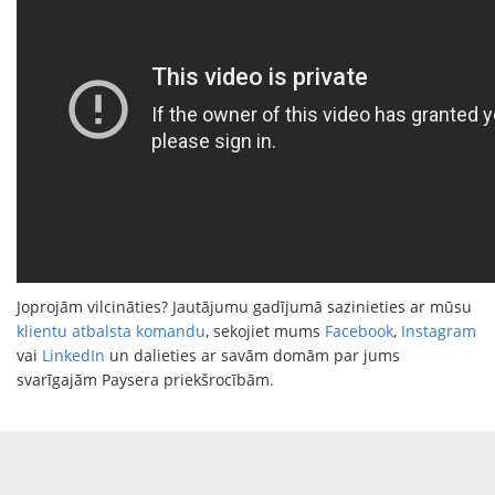
Joprojām vilcināties? Jautājumu gadījumā sazinieties ar mūsu
klientu atbalsta komandu
, sekojiet mums
Facebook
,
Instagram
vai
LinkedIn
un dalieties ar savām domām par jums
svarīgajām Paysera priekšrocībām.