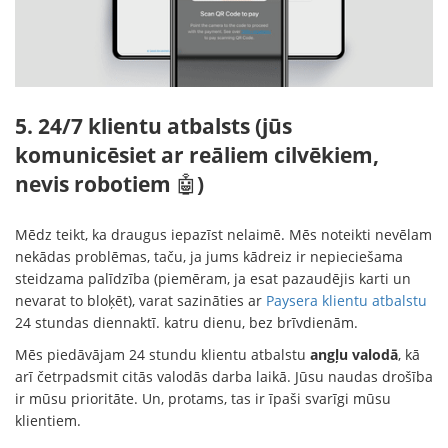
5. 24/7 klientu atbalsts (jūs
komunicēsiet ar reāliem cilvēkiem,
nevis robotiem
🤖
)
Mēdz teikt, ka draugus iepazīst nelaimē. Mēs noteikti nevēlam
nekādas problēmas, taču, ja jums kādreiz ir nepieciešama
steidzama palīdzība (piemēram, ja esat pazaudējis karti un
nevarat to bloķēt), varat sazināties ar
Paysera klientu atbalstu
24 stundas diennaktī. katru dienu, bez brīvdienām.
Mēs piedāvājam 24 stundu klientu atbalstu
angļu valodā
, kā
arī četrpadsmit citās valodās darba laikā. Jūsu naudas drošība
ir mūsu prioritāte. Un, protams, tas ir īpaši svarīgi mūsu
klientiem.