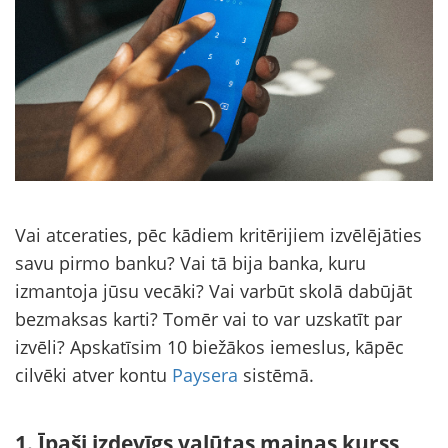
Vai atceraties, pēc kādiem kritērijiem izvēlējāties
savu pirmo banku? Vai tā bija banka, kuru
izmantoja jūsu vecāki? Vai varbūt skolā dabūjāt
bezmaksas karti? Tomēr vai to var uzskatīt par
izvēli? Apskatīsim 10 biežākos iemeslus, kāpēc
cilvēki atver kontu
Paysera
sistēmā.
1. Īpaši izdevīgs valūtas maiņas kurss