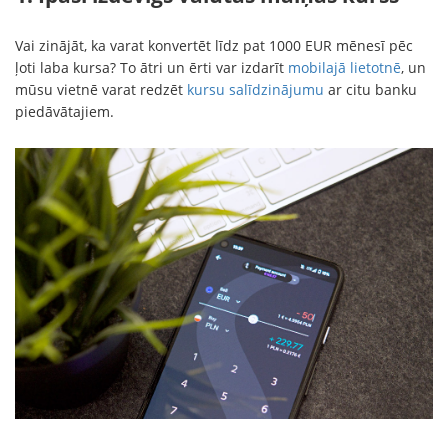
Vai zinājāt, ka varat konvertēt līdz pat 1000 EUR mēnesī pēc
ļoti laba kursa? To ātri un ērti var izdarīt
mobilajā lietotnē
, un
mūsu vietnē varat redzēt
kursu salīdzinājumu
ar citu banku
piedāvātajiem.