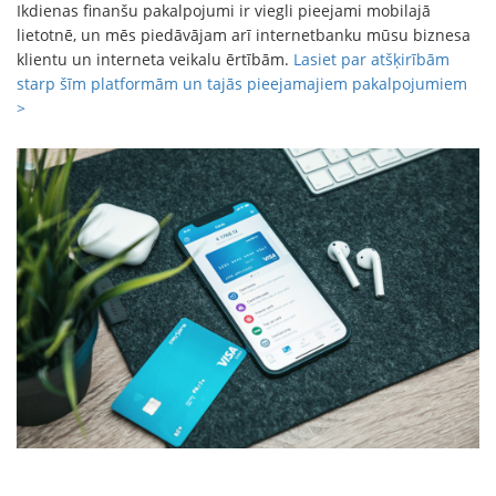
Ikdienas finanšu pakalpojumi ir viegli pieejami mobilajā
lietotnē, un mēs piedāvājam arī internetbanku mūsu biznesa
klientu un interneta veikalu ērtībām.
Lasiet par atšķirībām
starp šīm platformām un tajās pieejamajiem pakalpojumiem
>