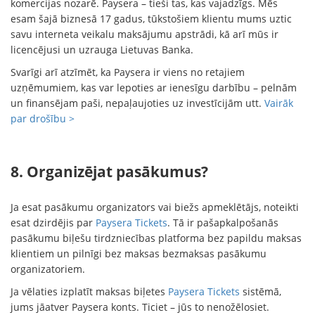
komercijas nozarē. Paysera – tieši tas, kas vajadzīgs. Mēs
esam šajā biznesā 17 gadus, tūkstošiem klientu mums uztic
savu interneta veikalu maksājumu apstrādi, kā arī mūs ir
licencējusi un uzrauga Lietuvas Banka.
Svarīgi arī atzīmēt, ka Paysera ir viens no retajiem
uzņēmumiem, kas var lepoties ar ienesīgu darbību – pelnām
un finansējam paši, nepaļaujoties uz investīcijām utt.
Vairāk
par drošību >
8. Organizējat pasākumus?
Ja esat pasākumu organizators vai biežs apmeklētājs, noteikti
esat dzirdējis par
Paysera Tickets
. Tā ir pašapkalpošanās
pasākumu biļešu tirdzniecības platforma bez papildu maksas
klientiem un pilnīgi bez maksas bezmaksas pasākumu
organizatoriem.
Ja vēlaties izplatīt maksas biļetes
Paysera Tickets
sistēmā,
jums jāatver Paysera konts. Ticiet – jūs to nenožēlosiet.