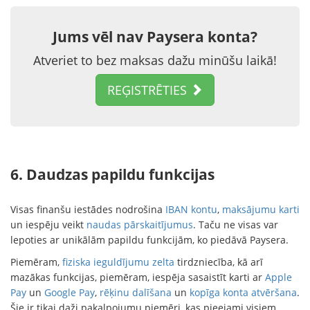
Jums vēl nav Paysera konta?
Atveriet to bez maksas dažu minūšu laikā!
REĢISTRĒTIES
6. Daudzas papildu funkcijas
Visas finanšu iestādes nodrošina
IBAN kontu
,
maksājumu karti
un iespēju veikt
naudas pārskaitījumus
. Taču ne visas var
lepoties ar unikālām papildu funkcijām, ko piedāvā Paysera.
Piemēram,
fiziska ieguldījumu zelta
tirdzniecība, kā arī
mazākas funkcijas, piemēram, iespēja sasaistīt karti ar
Apple
Pay
un
Google Pay
,
rēķinu dalīšana
un
kopīga konta atvēršana
.
Šie ir tikai daži pakalpojumu piemēri, kas pieejami visiem