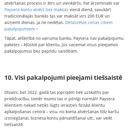
atvēršanas process ir ātrs un vienkāršs. Pat ārzemnieki var
Paysera kontu atvērt bez maksas
vienā dienā, savukārt
tradicionālajās bankās tas var maksāt virs 200 EUR un
aizņemt dienas, ja ne nedēļas.
Detalizētas cenas citiem
pakalpojumiem >
Tāpat, atšķirībā no vairuma banku, Paysera nav pakalpojumu
paketes – kļūstot par klientu, jūs saņemat visus pieejamos
pakalpojumus bez papildu saistībām.
10. Visi pakalpojumi pieejami tiešsaistē
Dīvaini, bet 2022. gadā tas joprojām tiek uzskatīts par
priekšrocību, tomēr mums tas ir pilnīgi normāli! Paysera
klientiem nekad netiks lūgts ierasties fiziskā klientu
apkalpošanas centrā – visu, no konta atvēršanas līdz karšu
izsniegšanai, biznesa kontu pārvaldīšanai utt., var veikt
tiešsaistē.