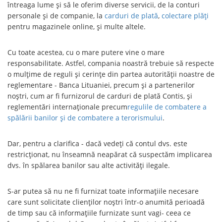
întreaga lume și să le oferim diverse servicii, de la conturi
personale și de companie, la
carduri de plată
,
colectare plăți
pentru magazinele online, și multe altele.
Cu toate acestea, cu o mare putere vine o mare
responsabilitate. Astfel, compania noastră trebuie să respecte
o mulțime de reguli și cerințe din partea autorității noastre de
reglementare - Banca Lituaniei, precum și a partenerilor
noștri, cum ar fi furnizorul de carduri de plată Contis, și
reglementări internaționale precum
regulile de combatere a
spălării banilor și de combatere a terorismului
.
Dar, pentru a clarifica - dacă vedeți că contul dvs. este
restricționat, nu înseamnă neapărat că suspectăm implicarea
dvs. în spălarea banilor sau alte activități ilegale.
S-ar putea să nu ne fi furnizat toate informațiile necesare
care sunt solicitate clienților noștri într-o anumită perioadă
de timp sau că informațiile furnizate sunt vagi- ceea ce