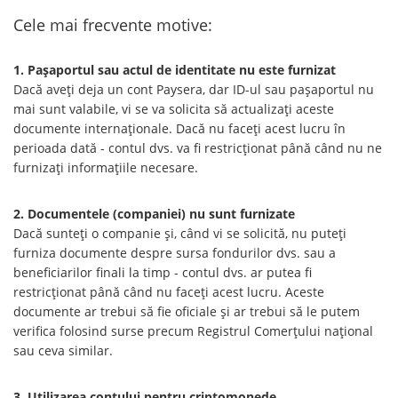
Cele mai frecvente motive:
1. Pașaportul sau actul de identitate nu este furnizat
Dacă aveți deja un cont Paysera, dar ID-ul sau pașaportul nu
mai sunt valabile, vi se va solicita să actualizați aceste
documente internaționale. Dacă nu faceți acest lucru în
perioada dată - contul dvs. va fi restricționat până când nu ne
furnizați informațiile necesare.
2. Documentele (companiei) nu sunt furnizate
Dacă sunteți o companie și, când vi se solicită, nu puteți
furniza documente despre sursa fondurilor dvs. sau a
beneficiarilor finali la timp - contul dvs. ar putea fi
restricționat până când nu faceți acest lucru. Aceste
documente ar trebui să fie oficiale și ar trebui să le putem
verifica folosind surse precum Registrul Comerțului național
sau ceva similar.
3. Utilizarea contului pentru criptomonede