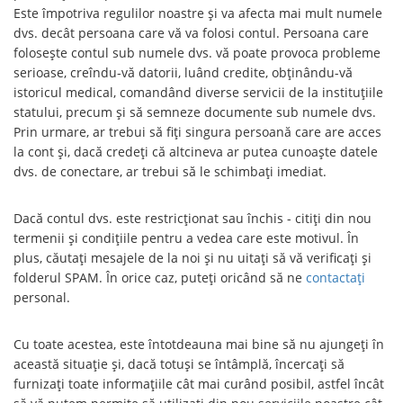
Este împotriva regulilor noastre și va afecta mai mult numele
dvs. decât persoana care vă va folosi contul. Persoana care
folosește contul sub numele dvs. vă poate provoca probleme
serioase, creîndu-vă datorii, luând credite, obținându-vă
istoricul medical, comandând diverse servicii de la instituțiile
statului, precum și să semneze documente sub numele dvs.
Prin urmare, ar trebui să fiți singura persoană care are acces
la cont și, dacă credeți că altcineva ar putea cunoaște datele
dvs. de conectare, ar trebui să le schimbați imediat.
Dacă contul dvs. este restricționat sau închis - citiți din nou
termenii și condițiile pentru a vedea care este motivul. În
plus, căutați mesajele de la noi și nu uitați să vă verificați și
folderul SPAM. În orice caz, puteți oricând să ne
contactați
personal.
Cu toate acestea, este întotdeauna mai bine să nu ajungeți în
această situație și, dacă totuși se întâmplă, încercați să
furnizați toate informațiile cât mai curând posibil, astfel încât