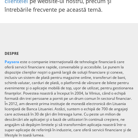
clientelei
pe website-ul nostru, precum și
întrebările frecvente pe această temă.
DESPRE
Paysera
este o companie internațională de tehnologie financiară care
oferă servicii financiare rapide, convenabile și accesibile. Le punem la
dispoziție clienților noștri o gamă largă de soluții financiare și conexe,
inclusiv un sistem de plată pentru magazine online, transferuri de bani,
schimb valutar, carduri de plată, o platformă de vânzare de bilete pentru
evenimente și o aplicație mobilă de top, ușor de utilizat, pentru gestionarea
finanțelor. Povestea noastră a început în 2004, la Vilnius, când o echipă
formată din trei persoane a pornit pe un drum comun în sectorul financiar.
În 2012, am devenit prima instituție de monedă electronică din Lituania
licențiată de Banca Lituaniei. Astăzi, suntem o echipă de 700 de angajați
care activează în 30 de țări din întreaga lume. Cu peste un milion de
descărcări ale aplicației și o bază de utilizatori în continuă creștere, ne
angajăm să depășim limitele și să transformăm aplicația noastră într-o
super-aplicație de referință în industrie, care oferă servicii financiare și de
lifestyle în toată lumea.