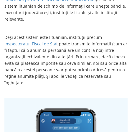
sistem lituanian de schimb de informații care unește băncile,
executorii judecătorești, instituțiile fiscale și alte instituții
relevante.
Deși acest sistem este lituanian, instituții precum
Inspectoratul Fiscal de Stat
poate transmite informații (cum ar
fi faptul că o anumită persoană are un cont la noi) între
organizații echivalente din alte țări. Prin urmare, dacă cineva
evită să plătească impozite sau ceva similar, noi sau orice altă
bancă a acestei persoane s-ar putea primi o Adresă pentru a
reține anumite plăți. Și apoi le vedeți ca rezervate sau
înghețate.