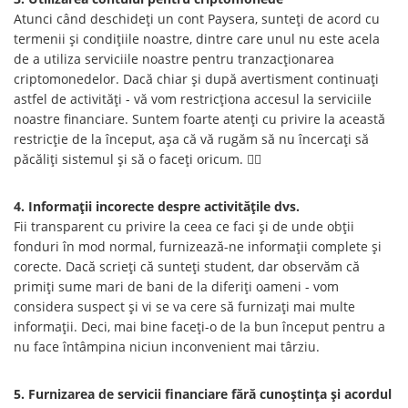
Atunci când deschideți un cont Paysera, sunteți de acord cu
termenii și condițiile noastre, dintre care unul nu este acela
de a utiliza serviciile noastre pentru tranzacționarea
criptomonedelor. Dacă chiar și după avertisment continuați
astfel de activități - vă vom restricționa accesul la serviciile
noastre financiare. Suntem foarte atenți cu privire la această
restricție de la început, așa că vă rugăm să nu încercați să
păcăliți sistemul și să o faceți oricum. 🕵️‍♀️
4. Informații incorecte despre activitățile dvs.
Fii transparent cu privire la ceea ce faci și de unde obții
fonduri în mod normal, furnizează-ne informații complete și
corecte. Dacă scrieți că sunteți student, dar observăm că
primiți sume mari de bani de la diferiți oameni - vom
considera suspect și vi se va cere să furnizați mai multe
informații. Deci, mai bine faceți-o de la bun început pentru a
nu face întâmpina niciun inconvenient mai târziu.
5. Furnizarea de servicii financiare fără cunoștința și acordul