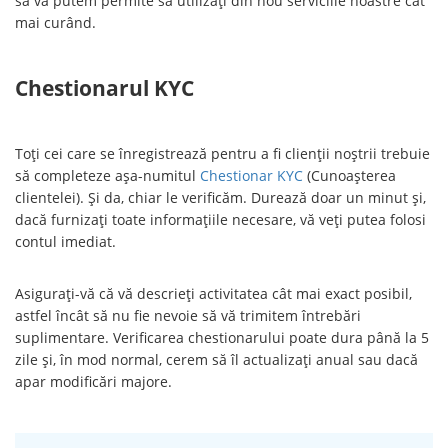
să vă putem permite să utilizați din nou serviciile noastre cât
mai curând.
Chestionarul KYC
Toți cei care se înregistrează pentru a fi clienții noștrii trebuie
să completeze așa-numitul
Chestionar KYC
(Cunoașterea
clientelei). Și da, chiar le verificăm. Durează doar un minut și,
dacă furnizați toate informațiile necesare, vă veți putea folosi
contul imediat.
Asigurați-vă că vă descrieți activitatea cât mai exact posibil,
astfel încât să nu fie nevoie să vă trimitem întrebări
suplimentare. Verificarea chestionarului poate dura până la 5
zile și, în mod normal, cerem să îl actualizați anual sau dacă
apar modificări majore.