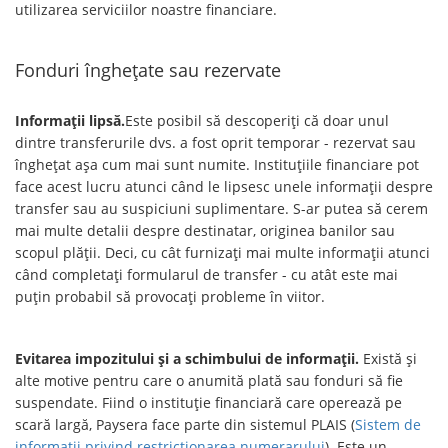
utilizarea serviciilor noastre financiare.
Fonduri înghețate sau rezervate
Informații lipsă.
Este posibil să descoperiți că doar unul
dintre transferurile dvs. a fost oprit temporar - rezervat sau
înghețat așa cum mai sunt numite. Instituțiile financiare pot
face acest lucru atunci când le lipsesc unele informații despre
transfer sau au suspiciuni suplimentare. S-ar putea să cerem
mai multe detalii despre destinatar, originea banilor sau
scopul plății. Deci, cu cât furnizați mai multe informații atunci
când completați formularul de transfer - cu atât este mai
puțin probabil să provocați probleme în viitor.
Evitarea impozitului și a schimbului de informații.
Există și
alte motive pentru care o anumită plată sau fonduri să fie
suspendate. Fiind o instituție financiară care operează pe
scară largă, Paysera face parte din sistemul PLAIS (
Sistem de
informații privind restricționarea numerarului
). Este un