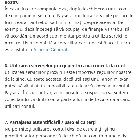
nostru
În cazul în care compania dvs., după deschiderea unui cont
de companie în sistemul Paysera, modifică serviciile pe care le
furnizează - ar trebui să fim informați despre aceasta. De
exemplu, dacă începeți să vă ocupați de finanțe, va trebui să
vă acordăm un acord suplimentar pentru a utiliza serviciile
noastre. Lista completă a serviciilor care necesită acest lucru
este listată în
Acordul General
.
6. Utilizarea serverelor proxy pentru a vă conecta la cont
Utilizarea serviciilor proxy nu este împotriva regulilor noastre
de la sine. Cu toate acestea, dacă utilizați unul anonim, s-ar
putea să vă aflați în imposibilitatea de a vă conecta la contul
Paysera. În caz contrar, vom considera suspect să vă vedem
conectându-vă dintr-o altă parte a lumii de fiecare dată când
utilizați contul.
7. Partajarea autentificării / parolei cu terți
Nu permiteți utilizarea contul dvs. de către alții, și nu
permiteți altor persoane să deschidă un cont în numele dvs.