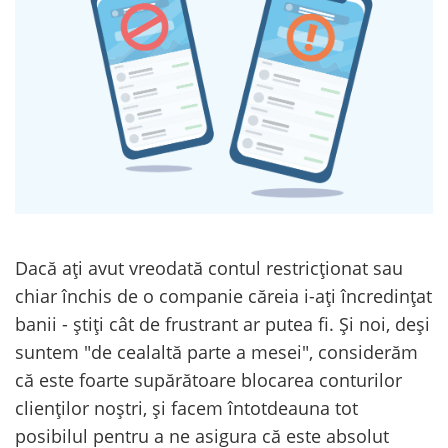
Dacă ați avut vreodată contul restricționat sau
chiar închis de o companie căreia i-ați încredințat
banii - știți cât de frustrant ar putea fi. Și noi, deși
suntem "de cealaltă parte a mesei", considerăm
că este foarte supărătoare blocarea conturilor
clienților noștri, și facem întotdeauna tot
posibilul pentru a ne asigura că este absolut