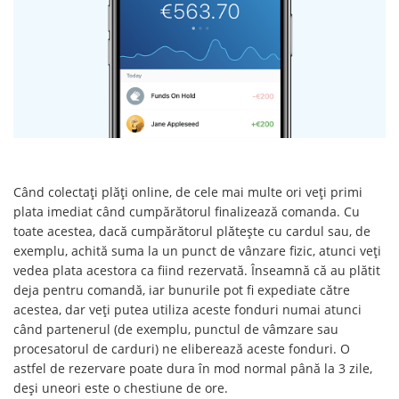
Când colectați plăți online, de cele mai multe ori veți primi
plata imediat când cumpărătorul finalizează comanda. Cu
toate acestea, dacă cumpărătorul plătește cu cardul sau, de
exemplu, achită suma la un punct de vânzare fizic, atunci veți
vedea plata acestora ca fiind rezervată. Înseamnă că au plătit
deja pentru comandă, iar bunurile pot fi expediate către
acestea, dar veți putea utiliza aceste fonduri numai atunci
când partenerul (de exemplu, punctul de vâmzare sau
procesatorul de carduri) ne eliberează aceste fonduri. O
astfel de rezervare poate dura în mod normal până la 3 zile,
deși uneori este o chestiune de ore.