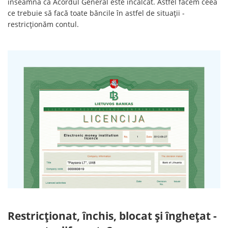
înseamnă că Acordul General este încălcat. Astfel facem ceea
ce trebuie să facă toate băncile în astfel de situații -
restricționăm contul.
Restricționat, închis, blocat și înghețat -