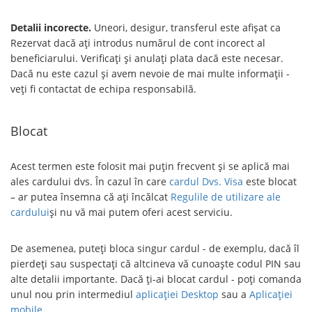
Detalii incorecte.
Uneori, desigur, transferul este afișat ca
Rezervat dacă ați introdus numărul de cont incorect al
beneficiarului. Verificați și anulați plata dacă este necesar.
Dacă nu este cazul și avem nevoie de mai multe informații -
veți fi contactat de echipa responsabilă.
Blocat
Acest termen este folosit mai puțin frecvent și se aplică mai
ales cardului dvs. În cazul în care
cardul Dvs. Visa
este blocat
– ar putea însemna că ați încălcat
Regulile de utilizare ale
cardului
și nu vă mai putem oferi acest serviciu.
De asemenea, puteți bloca singur cardul - de exemplu, dacă îl
pierdeți sau suspectați că altcineva vă cunoaște codul PIN sau
alte detalii importante. Dacă ți-ai blocat cardul - poți comanda
unul nou prin intermediul
aplicației Desktop
sau a
Aplicației
mobile
.