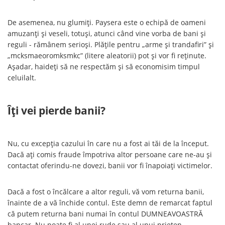
De asemenea, nu glumiți. Paysera este o echipă de oameni
amuzanți și veseli, totuși, atunci când vine vorba de bani și
reguli - rămânem serioși. Plățile pentru „arme și trandafiri” și
„mcksmaeoromksmkc” (litere aleatorii) pot și vor fi reținute.
Așadar, haideți să ne respectăm și să economisim timpul
celuilalt.
Îți vei pierde banii?
Nu, cu excepția cazului în care nu a fost ai tăi de la început.
Dacă ați comis fraude împotriva altor persoane care ne-au și
contactat oferindu-ne dovezi, banii vor fi înapoiați victimelor.
Dacă a fost o încălcare a altor reguli, vă vom returna banii,
înainte de a vă închide contul. Este demn de remarcat faptul
că putem returna bani numai în contul DUMNEAVOASTRĂ
bancar. Nu poate fi al unei rude sau al unui prieten.