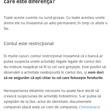
care este diferența?
Toate aceste cuvinte nu sună grozav. Cu toate acestea, unele
dintre ele nu înseamnă un adio permanent, în timp ce altele o
fac.
Contul este restricționat
În multe cazuri, contul restricționat înseamnă că o bancă ar
putea suspecta unele activități ilegale legate de contul dvs.
Nu trebuie neapărat să fii tu cel care greșește. Este posibil să
observăm o activitate neobișnuită în contul dvs. și
vom dori
să ne asigurăm că ești chiar tu cel care folosește fondurile
.
Nerespectarea detaliilor necesare nu poate face decât să
crească suspiciunea de activități îndoielnice. S-ar putea să
așteptăm de la Dvs. actul de identitate, documentele
companiei (dacă aveți un cont de companie),
Chestionarul