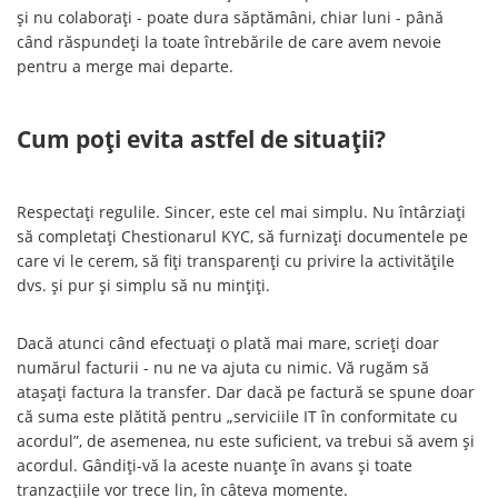
și nu colaborați - poate dura săptămâni, chiar luni - până
când răspundeți la toate întrebările de care avem nevoie
pentru a merge mai departe.
Cum poți evita astfel de situații?
Respectați regulile. Sincer, este cel mai simplu. Nu întârziați
să completați Chestionarul KYC, să furnizați documentele pe
care vi le cerem, să fiți transparenți cu privire la activitățile
dvs. și pur și simplu să nu mințiți.
Dacă atunci când efectuați o plată mai mare, scrieți doar
numărul facturii - nu ne va ajuta cu nimic. Vă rugăm să
atașați factura la transfer. Dar dacă pe factură se spune doar
că suma este plătită pentru „serviciile IT în conformitate cu
acordul”, de asemenea, nu este suficient, va trebui să avem și
acordul. Gândiți-vă la aceste nuanțe în avans și toate
tranzacțiile vor trece lin, în câteva momente.