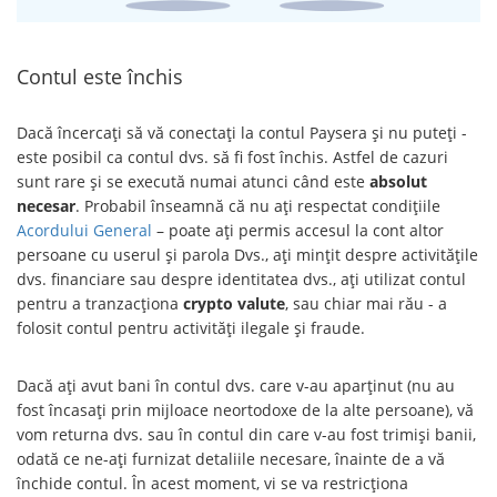
Contul este închis
Dacă încercați să vă conectați la contul Paysera și nu puteți -
este posibil ca contul dvs. să fi fost închis. Astfel de cazuri
sunt rare și se execută numai atunci când este
absolut
necesar
. Probabil înseamnă că nu ați respectat condițiile
Acordului General
– poate ați permis accesul la cont altor
persoane cu userul și parola Dvs., ați mințit despre activitățile
dvs. financiare sau despre identitatea dvs., ați utilizat contul
pentru a tranzacționa
crypto valute
, sau chiar mai rău - a
folosit contul pentru activități ilegale și fraude.
Dacă ați avut bani în contul dvs. care v-au aparținut (nu au
fost încasați prin mijloace neortodoxe de la alte persoane), vă
vom returna dvs. sau în contul din care v-au fost trimiși banii,
odată ce ne-ați furnizat detaliile necesare, înainte de a vă
închide contul. În acest moment, vi se va restricționa