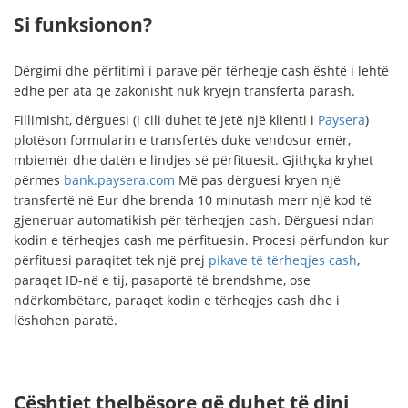
Si funksionon?
Dërgimi dhe përfitimi i parave për tërheqje cash është i lehtë
edhe për ata që zakonisht nuk kryejn transferta parash.
Fillimisht, dërguesi (i cili duhet të jetë një klienti i
Paysera
)
plotëson formularin e transfertës duke vendosur emër,
mbiemër dhe datën e lindjes së përfituesit. Gjithçka kryhet
përmes
bank.paysera.com
Më pas dërguesi kryen një
transfertë në Eur dhe brenda 10 minutash merr një kod të
gjeneruar automatikish për tërheqjen cash. Dërguesi ndan
kodin e tërheqjes cash me përfituesin. Procesi përfundon kur
përfituesi paraqitet tek një prej
pikave të tërheqjes cash
,
paraqet ID-në e tij, pasaportë të brendshme, ose
ndërkombëtare, paraqet kodin e tërheqjes cash dhe i
lëshohen paratë.
Çështjet thelbësore që duhet të dini