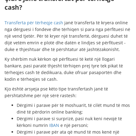
cash?
Transferta për tërheqje cash
janë transferta të kryera online
nga dërguesi i fondeve dhe tërhiqen si para nga përfituesi në
një vend tjetër. Për të kryer një transfertë, dërguesi duhet të
dijë vetëm emrin e plotë dhe datën e lindjes së përfituesit -
duke e thjeshtuar dhe të përshtatur atë jashtëzakonisht.
Ky shërbim nuk kërkon që përfituesi të ketë një llogari
bankare, pasi paratë thjesht tërhiqen prej tyre tek pikat të
tërheqjes cash të dedikuara, duke ofruar pasaportën dhe
kodin e tërheqjes së cash.
Kjo është arsyeja pse këto tipe transfertash janë të
përshtatshme për një sërë rastesh:
Dërgimi i parave për të moshuarit, të cilët mund të mos
dinë të përdorin online banking;
Dërgimi i parave si surprizë, pasi nuk keni nevojë të
kërkoni numrin
IBAN
e një personi;
Dërgimi i parave për ata që mund të mos kenë një