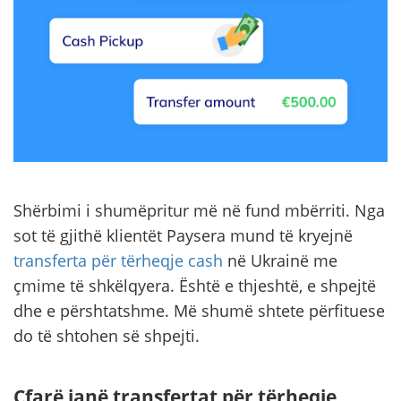
Shërbimi i shumëpritur më në fund mbërriti. Nga
sot të gjithë klientët Paysera mund të kryejnë
transferta për tërheqje cash
në Ukrainë me
çmime të shkëlqyera. Është e thjeshtë, e shpejtë
dhe e përshtatshme. Më shumë shtete përfituese
do të shtohen së shpejti.
Çfarë janë transfertat për tërheqje