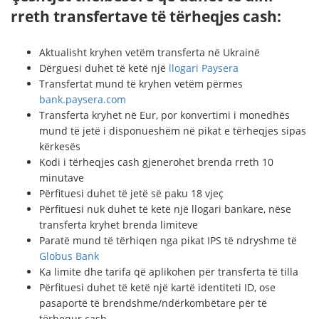
rreth transfertave të tërheqjes cash:
Aktualisht kryhen vetëm transferta në Ukrainë
Dërguesi duhet të ketë një
llogari Paysera
Transfertat mund të kryhen vetëm përmes
bank.paysera.com
Transferta kryhet në Eur, por konvertimi i monedhës
mund të jetë i disponueshëm në pikat e tërheqjes sipas
kërkesës
Kodi i tërheqjes cash gjenerohet brenda rreth 10
minutave
Përfituesi duhet të jetë së paku 18 vjeç
Përfituesi nuk duhet të ketë një llogari bankare, nëse
transferta kryhet brenda limiteve
Paratë mund të tërhiqen nga pikat IPS të ndryshme të
Globus Bank
Ka limite dhe tarifa që aplikohen për transferta të tilla
Përfituesi duhet të ketë një kartë identiteti ID, ose
pasaportë të brendshme/ndërkombëtare për të
tërhequr cash.