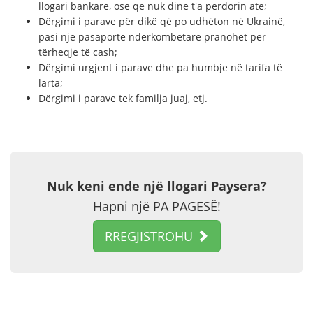
llogari bankare, ose që nuk dinë t'a përdorin atë;
Dërgimi i parave për dikë që po udhëton në Ukrainë,
pasi një pasaportë ndërkombëtare pranohet për
tërheqje të cash;
Dërgimi urgjent i parave dhe pa humbje në tarifa të
larta;
Dërgimi i parave tek familja juaj, etj.
Nuk keni ende një llogari Paysera?
Hapni një PA PAGESË!
RREGJISTROHU