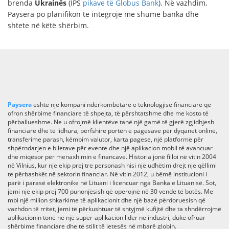
brenda
Ukrainës
(IPS
pikave të Globus Bank
). Në vazhdim,
Paysera po planifikon të integrojë më shumë banka dhe
shtete në këtë shërbim.
Paysera
është një kompani ndërkombëtare e teknologjisë financiare që
ofron shërbime financiare të shpejta, të përshtatshme dhe me kosto të
përballueshme. Ne u ofrojmë klientëve tanë një gamë të gjerë zgjidhjesh
financiare dhe të lidhura, përfshirë portën e pagesave për dyqanet online,
transferime parash, këmbim valutor, karta pagese, një platformë për
shpërndarjen e biletave për evente dhe një aplikacion mobil të avancuar
dhe miqësor për menaxhimin e financave. Historia jonë filloi në vitin 2004
në Vilnius, kur një ekip prej tre personash nisi një udhëtim drejt një qëllimi
të përbashkët në sektorin financiar. Në vitin 2012, u bëmë institucioni i
parë i parasë elektronike në Lituani i licencuar nga Banka e Lituanisë. Sot,
jemi një ekip prej 700 punonjësish që operojnë në 30 vende të botës. Me
mbi një milion shkarkime të aplikacionit dhe një bazë përdoruesish që
vazhdon të rritet, jemi të përkushtuar të shtyjmë kufijtë dhe ta shndërrojmë
aplikacionin tonë në një super-aplikacion lider në industri, duke ofruar
shërbime financiare dhe të stilit të jetesës në mbarë globin.