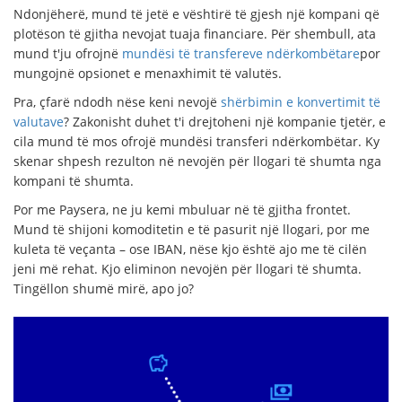
Ndonjëherë, mund të jetë e vështirë të gjesh një kompani që
plotëson të gjitha nevojat tuaja financiare. Për shembull, ata
mund t'ju ofrojnë
mundësi të transfereve ndërkombëtare
por
mungojnë opsionet e menaxhimit të valutës.
Pra, çfarë ndodh nëse keni nevojë
shërbimin e konvertimit të
valutave
? Zakonisht duhet t'i drejtoheni një kompanie tjetër, e
cila mund të mos ofrojë mundësi transferi ndërkombëtar. Ky
skenar shpesh rezulton në nevojën për llogari të shumta nga
kompani të shumta.
Por me Paysera, ne ju kemi mbuluar në të gjitha frontet.
Mund të shijoni komoditetin e të pasurit një llogari, por me
kuleta të veçanta – ose IBAN, nëse kjo është ajo me të cilën
jeni më rehat. Kjo eliminon nevojën për llogari të shumta.
Tingëllon shumë mirë, apo jo?