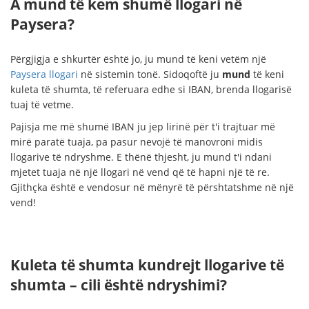
A mund të kem shumë llogari në
Paysera?
Përgjigja e shkurtër është jo, ju mund të keni vetëm një
Paysera llogari
në sistemin tonë. Sidoqoftë ju
mund
të keni
kuleta të shumta, të referuara edhe si IBAN, brenda llogarisë
tuaj të vetme.
Pajisja me më shumë IBAN ju jep lirinë për t'i trajtuar më
mirë paratë tuaja, pa pasur nevojë të manovroni midis
llogarive të ndryshme. E thënë thjesht, ju mund t'i ndani
mjetet tuaja në një llogari në vend që të hapni një të re.
Gjithçka është e vendosur në mënyrë të përshtatshme në një
vend!
Kuleta të shumta kundrejt llogarive të
shumta – cili është ndryshimi?