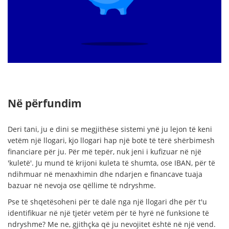
Në përfundim
Deri tani, ju e dini se megjithëse sistemi ynë ju lejon të keni
vetëm një llogari, kjo llogari hap një botë të tërë shërbimesh
financiare për ju. Për më tepër, nuk jeni i kufizuar në një
'kuletë'. Ju mund të krijoni kuleta të shumta, ose IBAN, për të
ndihmuar në menaxhimin dhe ndarjen e financave tuaja
bazuar në nevoja ose qëllime të ndryshme.
Pse të shqetësoheni për të dalë nga një llogari dhe për t'u
identifikuar në një tjetër vetëm për të hyrë në funksione të
ndryshme? Me ne, gjithçka që ju nevojitet është në një vend.