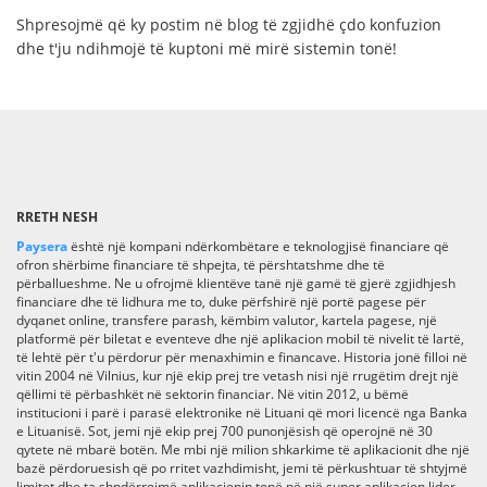
Shpresojmë që ky postim në blog të zgjidhë çdo konfuzion
dhe t'ju ndihmojë të kuptoni më mirë sistemin tonë!
RRETH NESH
Paysera
është një kompani ndërkombëtare e teknologjisë financiare që
ofron shërbime financiare të shpejta, të përshtatshme dhe të
përballueshme. Ne u ofrojmë klientëve tanë një gamë të gjerë zgjidhjesh
financiare dhe të lidhura me to, duke përfshirë një portë pagese për
dyqanet online, transfere parash, këmbim valutor, kartela pagese, një
platformë për biletat e eventeve dhe një aplikacion mobil të nivelit të lartë,
të lehtë për t'u përdorur për menaxhimin e financave. Historia jonë filloi në
vitin 2004 në Vilnius, kur një ekip prej tre vetash nisi një rrugëtim drejt një
qëllimi të përbashkët në sektorin financiar. Në vitin 2012, u bëmë
institucioni i parë i parasë elektronike në Lituani që mori licencë nga Banka
e Lituanisë. Sot, jemi një ekip prej 700 punonjësish që operojnë në 30
qytete në mbarë botën. Me mbi një milion shkarkime të aplikacionit dhe një
bazë përdoruesish që po rritet vazhdimisht, jemi të përkushtuar të shtyjmë
limitet dhe ta shndërrojmë aplikacionin tonë në një super aplikacion lider