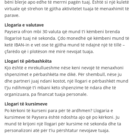
bëni blerje apo edhe të merrni pagën tuaj. Është si një kuletë
virtuale që strehon të gjitha aktivitetet tuaja të menaxhimit të
parave.
Llogaria e valutave
Paysera ofron mbi 30 valuta që mund t'i këmbeni brenda
llogarisë tuaj në sekonda. Çdo monedhë që këmbeni mund të
ketë IBAN-in e vet ose të gjitha mund të ndajnë një të tillë –
çfarëdo që i plotëson më mirë nevojat tuaja.
Llogari të përbashkëta
Kjo është e mrekullueshme nëse keni nevojë të menaxhoni
shpenzimet e përbashkëta me dikë. Për shembull, nëse ju
dhe partneri juaj ndani kostot, një llogari e përbashkët mund
t'ju ndihmojë t'i mbani këto shpenzime të ndara dhe të
organizuara, pa financat tuaja personale.
Llogari të kursimeve
Po kërkoni të kurseni para për të ardhmen? Llogaria e
kursimeve të Paysera është ndoshta ajo që po kërkoni. Ju
mund të krijoni një llogari për kursime në sekonda dhe ta
personalizoni atë për t'iu përshtatur nevojave tuaja.