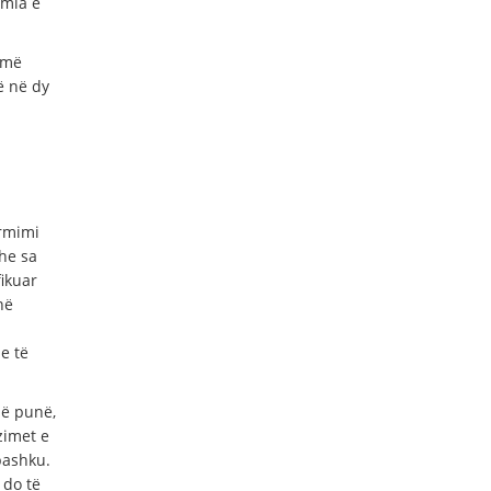
emia e
 më
ë në dy
irmimi
he sa
fikuar
në
e të
jë punë,
imet e
bashku.
 do të