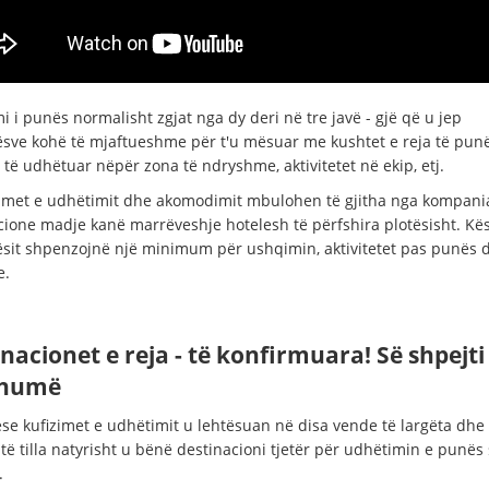
 i punës normalisht zgjat nga dy deri në tre javë - gjë që u jep
sve kohë të mjaftueshme për t'u mësuar me kushtet e reja të punës
të udhëtuar nëpër zona të ndryshme, aktivitetet në ekip, etj.
met e udhëtimit dhe akomodimit mbulohen të gjitha nga kompania
cione madje kanë marrëveshje hotelesh të përfshira plotësisht. Kë
sit shpenzojnë një minimum për ushqimin, aktivitetet pas punës 
e.
nacionet e reja - të konfirmuara! Së shpejt
shumë
e kufizimet e udhëtimit u lehtësuan në disa vende të largëta dhe 
të tilla natyrisht u bënë destinacioni tjetër për udhëtimin e punës
.