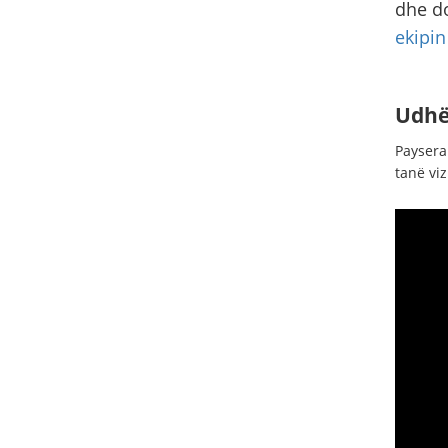
dhe d
ekipin
Udhë
Paysera
tanë viz