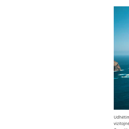
Udhëtim
vizitoj