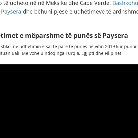
o të udhëtojnë në Meksikë dhe Cape Verde.
Bashkohu
 Paysera
dhe bëhuni pjesë e udhëtimeve të ardhshme
timet e mëparshme të punës së Paysera
 shkoi në udhëtimin e saj të parë të punës në vitin 2019 kur punonj
ituan Bali. Më vonë u ndoq nga Turqia, Egjipti dhe Filipinet.