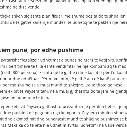
rde. Gishtat u kryqëzuan që planet të mos ngatërrohen nga pand
shme në disa vende!
ithçka shkon siç është planifikuar, më shumë pozita do të shpallen
ështu që të gjithë kanë një mundësi të udhëtojnë të paktën një her
etëm punë, por edhe pushime
zyrtarisht "legalizoi" udhëtimet e punës në Mars të këtij viti. Konf
im i përfitimeve të tilla është vendimtar në një kompani aq të mad
(rreth 300 persona), kështu që të gjithë i dinë kushtet për t'u kuali
punuar dhe udhëtuar. Për momentin, të gjithë ata që kanë punuar 
 për më shumë se 6 muaj mund të shkojnë. Do të thotë që nëse i
ni ekipit të Paysera tani, në 6 muaj gjithashtu do të jeni në gjendj
jesë në udhëtime të tilla.
epër, këtë vit Paysera gjithashtu prezantoi një përfitim tjetër - jo n
ëtime pushimi që paguhen nga kompania. Paysera mbulon shpenz
it dhe akomodimit dhe punonjësit mund të shijojnë pushimet së 
ërsa Meksika do të jetë një udhëtim zyrtar, udhëtimi në Cape Verde