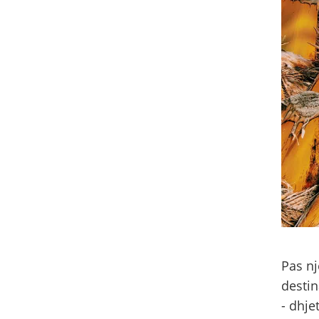
Pas nj
destin
- dhje