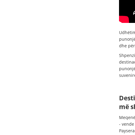
Udhëtimi
punonjë
dhe për 
Shpenzi
destina
punonjë
suvenir
Desti
më 
Meqenës
- vende 
Paysera