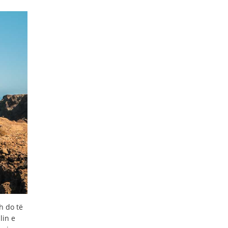
h do të
lin e