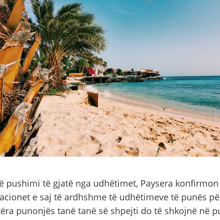
ë pushimi të gjatë nga udhëtimet, Paysera konfirmon
acionet e saj të ardhshme të udhëtimeve të punës pë
tëra punonjës tanë tanë së shpejti do të shkojnë në 