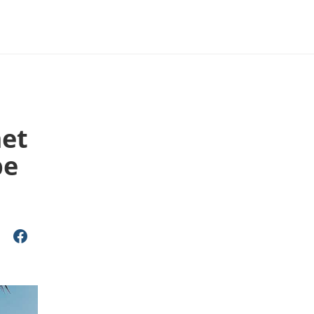
et
pe