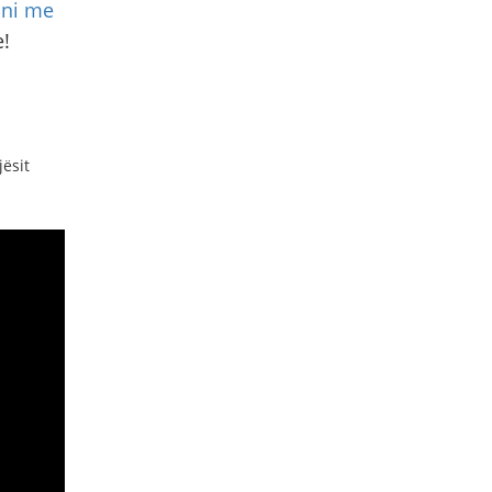
ni me
!
ësit