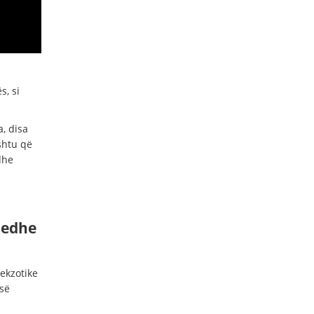
, si
, disa
shtu që
dhe
i edhe
ekzotike
 së