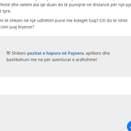
ë festë dhe vetëm ata që duan do të punojnë në distancë për një pj
 tyre.
ni të shkoni në një udhëtim pune me kolegët tuaj? Cili do të ishte
ioni juaj kryesor?
👋 Shikoni
pozitat e hapura në Paysera
, aplikoni dhe
bashkohuni me ne për aventurat e ardhshme!