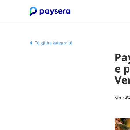
Të gjitha kategoritë
Pa
e 
Ve
Korrik 20