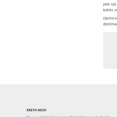
jetë nj
kohës së
Dëshiro
destinac
RRETH NESH