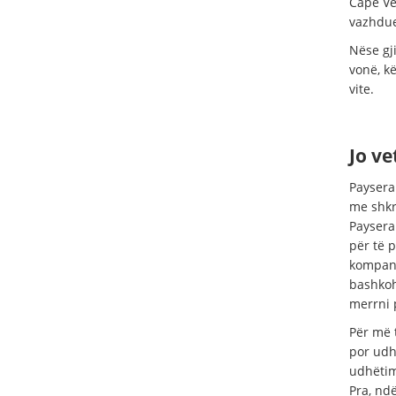
Cape Ve
vazhdue
Nëse gj
vonë, k
vite.
Jo v
Paysera 
me shkr
Paysera 
për të 
kompani
bashkohe
merrni p
Për më t
por udh
udhëtim
Pra, nd