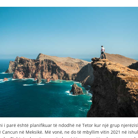
i i parë është planifikuar të ndodhë në Tetor kur një grup njerëzis
në Cancun në Meksikë. Më vonë, ne do të mbyllim vitin 2021 në ishul