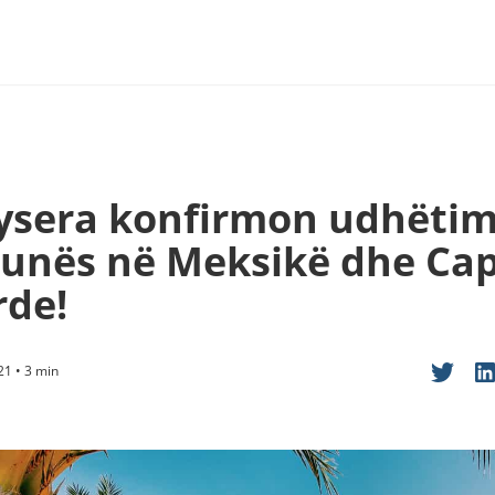
ysera konfirmon udhëtim
punës në Meksikë dhe Ca
rde!
21 • 3 min