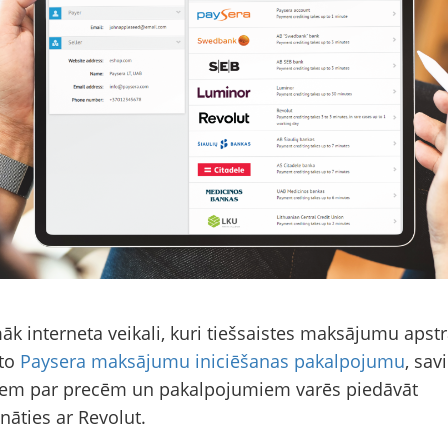
k interneta veikali, kuri tiešsaistes maksājumu apst
to
Paysera maksājumu iniciēšanas pakalpojumu
, sav
tiem par precēm un pakalpojumiem varēs piedāvāt
nāties ar Revolut.