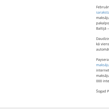
Februār
saraks
maksāju
pakalpo
Baltijā 
Daudzos
kā vien
automāt
Payser
maksāju
interne
maksāju
000 int
Šogad P