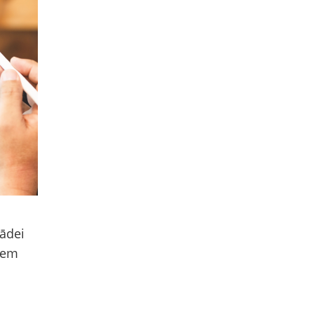
rādei
iem