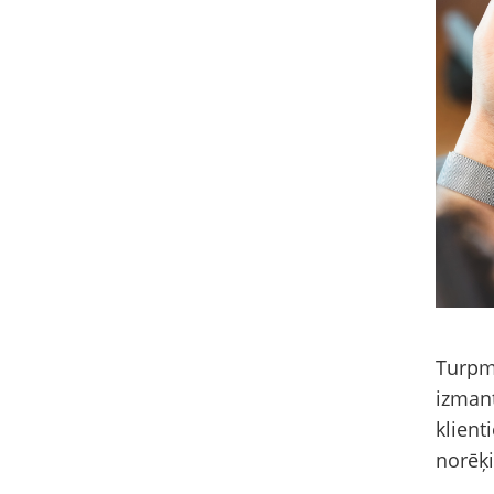
Turpmā
izman
klien
norēķi