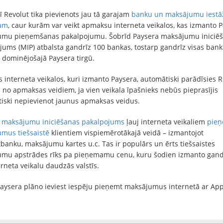
ī Revolut tika pievienots jau tā garajam
banku un maksājumu iestā
tam
, caur kurām var veikt apmaksu interneta veikalos, kas izmanto 
mu pieņemšanas pakalpojumu. Šobrīd Paysera maksājumu iniciē
jums (MIP) atbalsta gandrīz 100 bankas, tostarp gandrīz visas bank
– dominējošajā Paysera tirgū.
 interneta veikalos, kuri izmanto Paysera, automātiski parādīsies R
s no apmaksas veidiem, ja vien veikala īpašnieks nebūs pieprasījis
iski nepievienot jaunus apmaksas veidus.
a
maksājumu iniciēšanas pakalpojums
ļauj interneta veikaliem
pieņ
mus tiešsaistē
klientiem vispiemērotākajā veidā – izmantojot
tbanku, maksājumu kartes u.c. Tas ir populārs un ērts tiešsaistes
mu apstrādes rīks pa pieņemamu cenu, kuru šodien izmanto gand
erneta veikalu daudzās valstīs.
aysera plāno ieviest iespēju pieņemt maksājumus internetā ar App