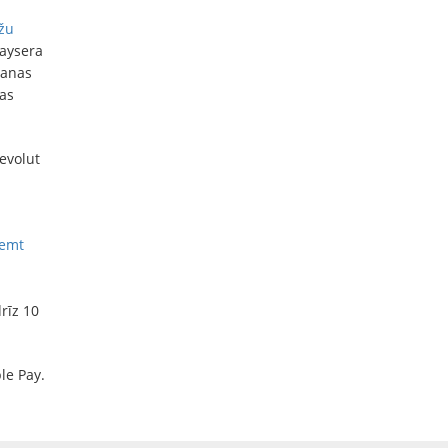
žu
Paysera
šanas
as
evolut
emt
rīz 10
le Pay.