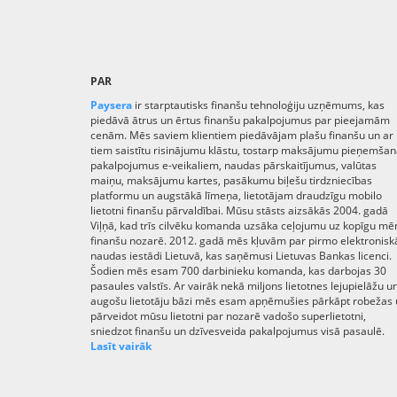
PAR
Paysera
ir starptautisks finanšu tehnoloģiju uzņēmums, kas
piedāvā ātrus un ērtus finanšu pakalpojumus par pieejamām
cenām. Mēs saviem klientiem piedāvājam plašu finanšu un ar
tiem saistītu risinājumu klāstu, tostarp maksājumu pieņemša
pakalpojumus e-veikaliem, naudas pārskaitījumus, valūtas
maiņu, maksājumu kartes, pasākumu biļešu tirdzniecības
platformu un augstākā līmeņa, lietotājam draudzīgu mobilo
lietotni finanšu pārvaldībai. Mūsu stāsts aizsākās 2004. gadā
Viļņā, kad trīs cilvēku komanda uzsāka ceļojumu uz kopīgu mēr
finanšu nozarē. 2012. gadā mēs kļuvām par pirmo elektronisk
naudas iestādi Lietuvā, kas saņēmusi Lietuvas Bankas licenci.
Šodien mēs esam 700 darbinieku komanda, kas darbojas 30
pasaules valstīs. Ar vairāk nekā miljons lietotnes lejupielāžu u
augošu lietotāju bāzi mēs esam apņēmušies pārkāpt robežas
pārveidot mūsu lietotni par nozarē vadošo superlietotni,
sniedzot finanšu un dzīvesveida pakalpojumus visā pasaulē.
Lasīt vairāk