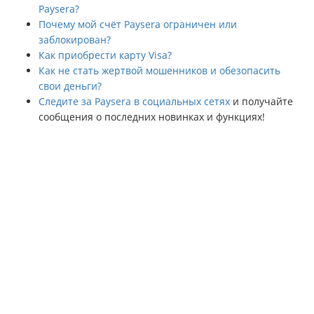
Paysera?
Почему мой счёт Paysera ограничен или
заблокирован?
Как приобрести карту Visa?
Как не стать жертвой мошенников и обезопасить
свои деньги?
Следите за Paysera в социальных сетях
и получайте
сообщения о последних новинках и функциях!
Paysera
– это международная финтех-компания, предоставляющая
услуги быстро, удобно и по доступной цене. Своим клиентам мы
предлагаем различные финансовые и сопутствующие услуги, такие
как сбор платежей в интернет-магазинах, денежные переводы,
конвертация валют, платежные карты, платформа для продажи
билетов на мероприятия и удобное мобильное приложение для
управления финансами. Наша история началась в 2004 г. в