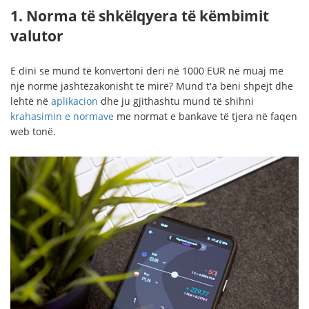
1. Norma të shkëlqyera të këmbimit
valutor
E dini se mund të konvertoni deri në 1000 EUR në muaj me
një normë jashtëzakonisht të mirë? Mund t'a bëni shpejt dhe
lehtë në
aplikacion
dhe ju gjithashtu mund të shihni
krahasimin e normave
me normat e bankave të tjera në faqen
web tonë.