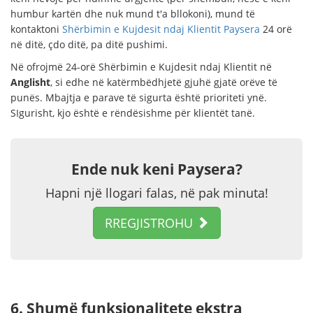
humbur kartën dhe nuk mund t'a bllokoni), mund të
kontaktoni
Shërbimin e Kujdesit ndaj Klientit Paysera
24 orë
në ditë, çdo ditë, pa ditë pushimi.
Në ofrojmë 24-orë Shërbimin e Kujdesit ndaj Klientit në
Anglisht
, si edhe në katërmbëdhjetë gjuhë gjatë orëve të
punës. Mbajtja e parave të sigurta është prioriteti ynë.
SIgurisht, kjo është e rëndësishme për klientët tanë.
Ende nuk keni Paysera?
Hapni një llogari falas, në pak minuta!
RREGJISTROHU
6. Shumë funksionalitete ekstra