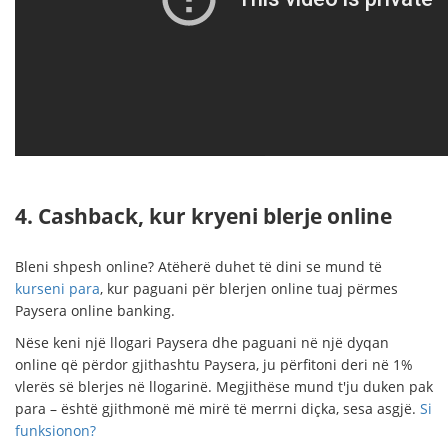
4. Cashback, kur kryeni blerje online
Bleni shpesh online? Atëherë duhet të dini se mund të
kurseni para
, kur paguani për blerjen online tuaj përmes
Paysera online banking.
Nëse keni një llogari Paysera dhe paguani në një dyqan
online që përdor gjithashtu Paysera, ju përfitoni deri në 1%
vlerës së blerjes në llogarinë. Megjithëse mund t'ju duken pak
para – është gjithmonë më mirë të merrni diçka, sesa asgjë.
Si
funksionon?