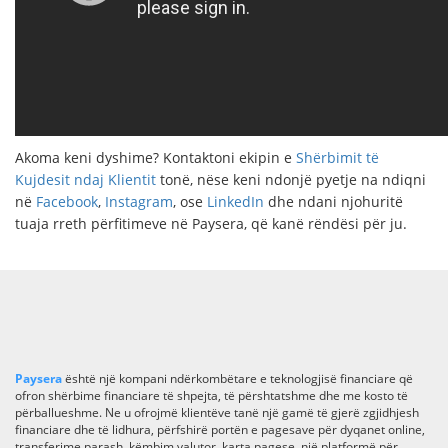
Akoma keni dyshime? Kontaktoni ekipin e
Shërbimit të
Kujdesit ndaj Klientit
tonë, nëse keni ndonjë pyetje na ndiqni
në
Facebook
,
Instagram
, ose
LinkedIn
dhe ndani njohuritë
tuaja rreth përfitimeve në Paysera, që kanë rëndësi për ju.
Paysera
është një kompani ndërkombëtare e teknologjisë financiare që
ofron shërbime financiare të shpejta, të përshtatshme dhe me kosto të
përballueshme. Ne u ofrojmë klientëve tanë një gamë të gjerë zgjidhjesh
financiare dhe të lidhura, përfshirë portën e pagesave për dyqanet online,
transferime parash, këmbim valutor, karta pagese, një platformë për