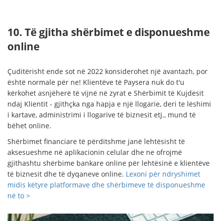
10. Të gjitha shërbimet e disponueshme
online
Çuditërisht ende sot në 2022 konsiderohet një avantazh, por
është normale për ne! Klientëve të Paysera nuk do t'u
kërkohet asnjëherë të vijnë në zyrat e Shërbimit të Kujdesit
ndaj Klientit - gjithçka nga hapja e një llogarie, deri te lëshimi
i kartave, administrimi i llogarive të biznesit etj., mund të
bëhet online.
Shërbimet financiare të përditshme janë lehtësisht të
aksesueshme në aplikacionin celular dhe ne ofrojmë
gjithashtu shërbime bankare online për lehtësinë e klientëve
të biznesit dhe të dyqaneve online.
Lexoni për ndryshimet
midis këtyre platformave dhe shërbimeve të disponueshme
në to >