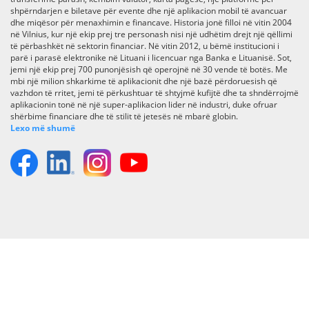
shpërndarjen e biletave për evente dhe një aplikacion mobil të avancuar
dhe miqësor për menaxhimin e financave. Historia jonë filloi në vitin 2004
në Vilnius, kur një ekip prej tre personash nisi një udhëtim drejt një qëllimi
të përbashkët në sektorin financiar. Në vitin 2012, u bëmë institucioni i
parë i parasë elektronike në Lituani i licencuar nga Banka e Lituanisë. Sot,
jemi një ekip prej 700 punonjësish që operojnë në 30 vende të botës. Me
mbi një milion shkarkime të aplikacionit dhe një bazë përdoruesish që
vazhdon të rritet, jemi të përkushtuar të shtyjmë kufijtë dhe ta shndërrojmë
aplikacionin tonë në një super-aplikacion lider në industri, duke ofruar
shërbime financiare dhe të stilit të jetesës në mbarë globin.
Lexo më shumë