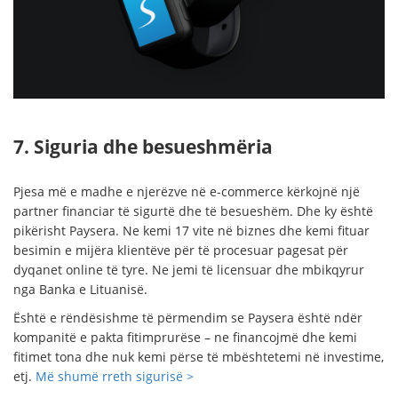
7. Siguria dhe besueshmëria
Pjesa më e madhe e njerëzve në e-commerce kërkojnë një
partner financiar të sigurtë dhe të besueshëm. Dhe ky është
pikërisht Paysera. Ne kemi 17 vite në biznes dhe kemi fituar
besimin e mijëra klientëve për të procesuar pagesat për
dyqanet online të tyre. Ne jemi të licensuar dhe mbikqyrur
nga Banka e Lituanisë.
Është e rëndësishme të përmendim se Paysera është ndër
kompanitë e pakta fitimprurëse – ne financojmë dhe kemi
fitimet tona dhe nuk kemi përse të mbështetemi në investime,
etj.
Më shumë rreth sigurisë >