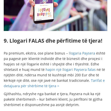
9. Llogari FALAS dhe përfitime të tjera!
Pa premium, ekstra, ose plane bonus –
llogaria Paysera
është
pa pagesë për klientë individë dhe të biznesit dhe proçesi i
hapjes së një llogarie është i shpejtë dhe i thjeshtë. Edhe
shtetasit e huaj mund të
hapin një llogari Paysera falas
në të
njëjtën ditë, ndërsa mund të kushtojë mbi 200 Eur dhe të
kërkojë një ditë, ose një javë në bankat tradicionale.
Tarifat e
detajuara për shërbime të tjera >
Gjithashtu, ndryshe nga bankat e tjera, Paysera nuk ka një
paketë shërbimesh – kur bëheni klient, ju përfitoni të gjitha
shërbimet e disponueshme pa asnjë detyrim.