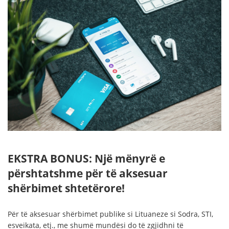
EKSTRA BONUS: Një mënyrë e
përshtatshme për të aksesuar
shërbimet shtetërore!
Për të aksesuar shërbimet publike si Lituaneze si Sodra, STI,
esveikata, etj., me shumë mundësi do të zgjidhni të