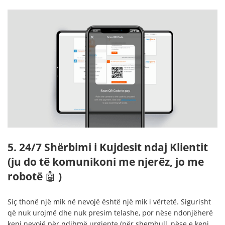
5. 24/7 Shërbimi i Kujdesit ndaj Klientit
(ju do të komunikoni me njerëz, jo me
robotë
🤖
)
Siç thonë një mik në nevojë është një mik i vërtetë. Sigurisht
që nuk urojmë dhe nuk presim telashe, por nëse ndonjëherë
keni nevojë për ndihmë urgjente (për shembull, nëse e keni