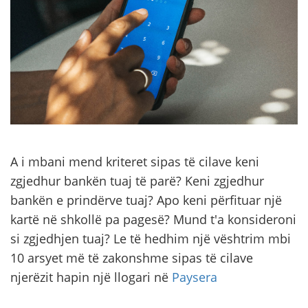
A i mbani mend kriteret sipas të cilave keni
zgjedhur bankën tuaj të parë? Keni zgjedhur
bankën e prindërve tuaj? Apo keni përfituar një
kartë në shkollë pa pagesë? Mund t'a konsideroni
si zgjedhjen tuaj? Le të hedhim një vështrim mbi
10 arsyet më të zakonshme sipas të cilave
njerëzit hapin një llogari në
Paysera