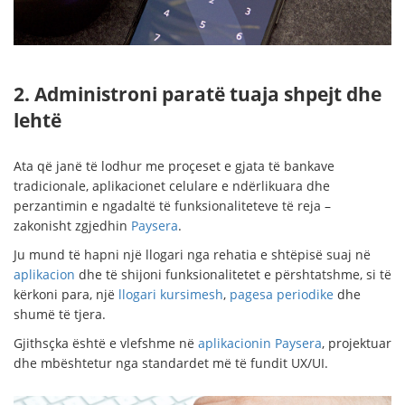
2. Administroni paratë tuaja shpejt dhe
lehtë
Ata që janë të lodhur me proçeset e gjata të bankave
tradicionale, aplikacionet celulare e ndërlikuara dhe
perzantimin e ngadaltë të funksionaliteteve të reja –
zakonisht zgjedhin
Paysera
.
Ju mund të hapni një llogari nga rehatia e shtëpisë suaj në
aplikacion
dhe të shijoni funksionalitetet e përshtatshme, si të
kërkoni para, një
llogari kursimesh
,
pagesa periodike
dhe
shumë të tjera.
Gjithsçka është e vlefshme në
aplikacionin Paysera
, projektuar
dhe mbështetur nga standardet më të fundit UX/UI.