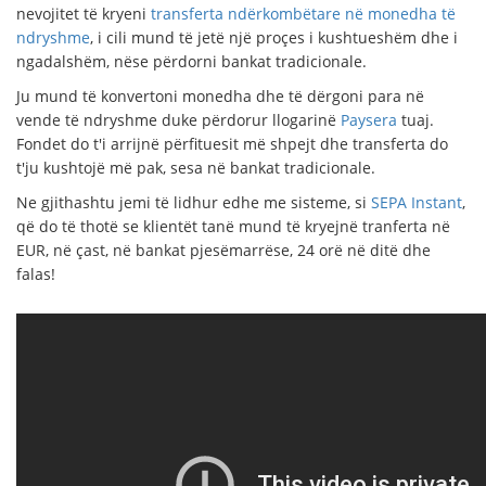
nevojitet të kryeni
transferta ndërkombëtare në monedha të
ndryshme
, i cili mund të jetë një proçes i kushtueshëm dhe i
ngadalshëm, nëse përdorni bankat tradicionale.
Ju mund të konvertoni monedha dhe të dërgoni para në
vende të ndryshme duke përdorur llogarinë
Paysera
tuaj.
Fondet do t'i arrijnë përfituesit më shpejt dhe transferta do
t'ju kushtojë më pak, sesa në bankat tradicionale.
Ne gjithashtu jemi të lidhur edhe me sisteme, si
SEPA Instant
,
që do të thotë se klientët tanë mund të kryejnë tranferta në
EUR, në çast, në bankat pjesëmarrëse, 24 orë në ditë dhe
falas!