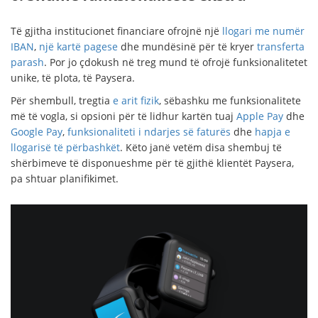
Të gjitha institucionet financiare ofrojnë një
llogari me numër
IBAN
,
një kartë pagese
dhe mundësinë për të kryer
transferta
parash
. Por jo çdokush në treg mund të ofrojë funksionalitetet
unike, të plota, të Paysera.
Për shembull, tregtia
e arit fizik
, sëbashku me funksionalitete
më të vogla, si opsioni për të lidhur kartën tuaj
Apple Pay
dhe
Google Pay
,
funksionaliteti i ndarjes së faturës
dhe
hapja e
llogarisë të përbashkët
. Këto janë vetëm disa shembuj të
shërbimeve të disponueshme për të gjithë klientët Paysera,
pa shtuar planifikimet.