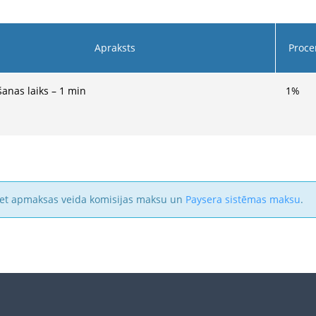
Apraksts
Proce
īšanas laiks – 1 min
1
%
iet apmaksas veida komisijas maksu un
Paysera sistēmas maksu
.