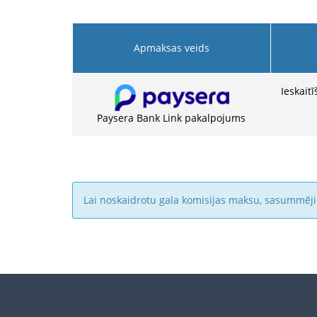
Apmaksas veids
Ieskait
Paysera Bank Link pakalpojums
Lai noskaidrotu gala komisijas maksu, sasummēj