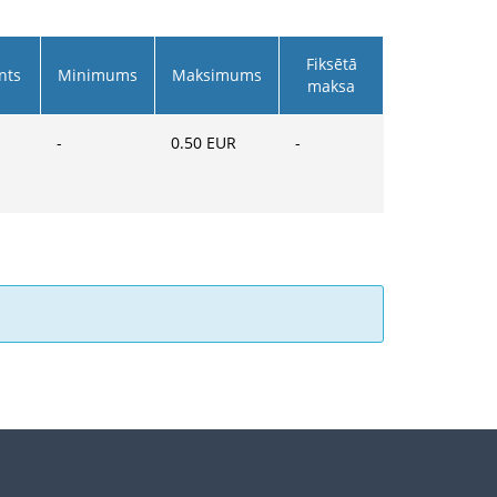
Fiksētā
nts
Minimums
Maksimums
maksa
-
0.50
EUR
-