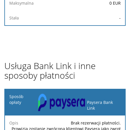
0
EUR
-
Usługa Bank Link i inne
sposoby płatności
Sposób
opłaty
Paysera Bank
Link
Opis
Procenty
Minimalna
Maksymalna
Brak rezerwacji płatności.
Prowizja zostanie zwrócona klientowi Paysera jako zwrot