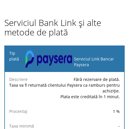
Serviciul Bank Link și alte
metode de plată
Tip
plată
Serviciul Link Bancar
Paysera
Taxa
Taxa
Taxă
Descriere
Procentaj
minimă
maximă
fixă
Fără rezervare de plată.
Taxa va fi returnată clientului Paysera ca ramburs pentru
achiziție.
Plata este creditată în 1 minut.
1
%
-