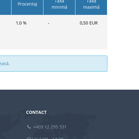
Taxa
Taxa
Procentaj
minimă
maximă
1,0
%
-
0,50
EUR
easă.
CONTACT
+403 12 295 331