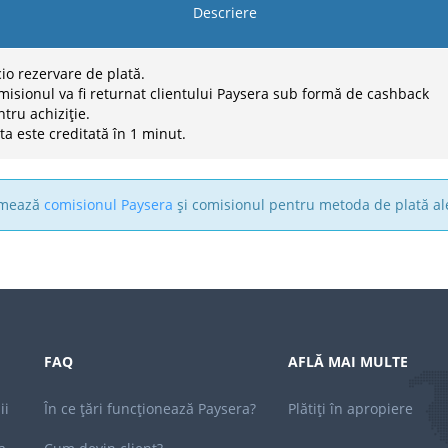
Descriere
io rezervare de plată.
misionul va fi returnat clientului Paysera sub formă de cashback
tru achiziție.
ta este creditată în 1 minut.
sumează
comisionul Paysera
și comisionul pentru metoda de plată al
FAQ
AFLĂ MAI MULTE
ii
În ce țări funcționează Paysera?
Plătiți în apropiere