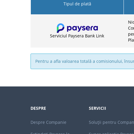
Tipul de plată
Nic
Co
pen
Serviciul Paysera Bank Link
Pla
Pentru a afla valoarea totală a comisionului, în
DESPRE
SERVICII
Despre Companie
Soluții pentru Compan