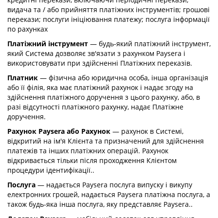
видача та / або прийняття платіжних інструментів; грошові
перекази; послуги ініціювання платежу; послуга інформації
по рахунках
Платіжний інструмент
— будь-який платіжний інструмент,
який Система дозволяє зв'язати з рахунком Paysera і
використовувати при здійсненні Платіжних переказів.
Платник
— фізична або юридична особа, інша організація
або її філія, яка має платіжний рахунок і надає згоду на
здійснення платіжного доручення з цього рахунку, або, в
разі відсутності платіжного рахунку, надає Платіжне
доручення.
Рахунок Paysera або Рахунок
— рахунок в Системі,
відкритий на ім'я Клієнта та призначений для здійснення
платежів та інших платіжних операцій. Рахунок
відкривається тільки після проходження Клієнтом
процедури ідентифікації..
Послуга
— надається Paysera послуга випуску і викупу
електронних грошей, надається Paysera платіжна послуга, а
також будь-яка інша послуга, яку представляє Paysera..