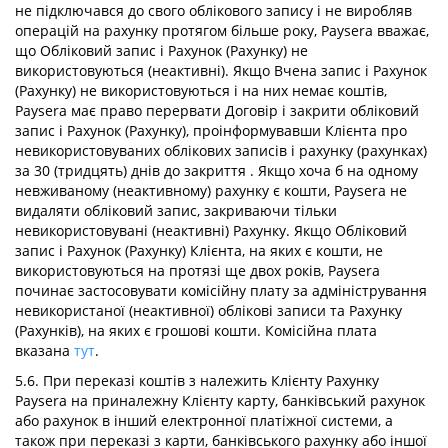
не підключався до свого облікового запису і не виробляв
операцій на рахунку протягом більше року, Paysera вважає,
що Обліковий запис і Рахунок (Рахунку) не
використовуються (неактивні). Якщо Вчена запис і Рахунок
(Рахунку) не використовуються і на них немає коштів,
Paysera має право перервати Договір і закрити обліковий
запис і Рахунок (Рахунку), проінформувавши Клієнта про
невикористовуваних облікових записів і рахунку (рахунках)
за 30 (тридцять) днів до закриття . Якщо хоча б на одному
невживаному (неактивному) рахунку є кошти, Paysera не
видаляти обліковий запис, закриваючи тільки
невикористовувані (неактивні) Рахунку. Якщо Обліковий
запис і Рахунок (Рахунку) Клієнта, на яких є кошти, не
використовуються на протязі ще двох років, Paysera
починає застосовувати комісійну плату за адміністрування
невикористаної (неактивної) облікові записи та Рахунку
(Рахунків), на яких є грошові кошти. Комісійна плата
вказана
тут
.
5.6. При переказі коштів з належить Клієнту Рахунку
Paysera на приналежну Клієнту карту, банківський рахунок
або рахунок в інший електронної платіжної системи, а
також при переказі з карти, банківського рахунку або іншої