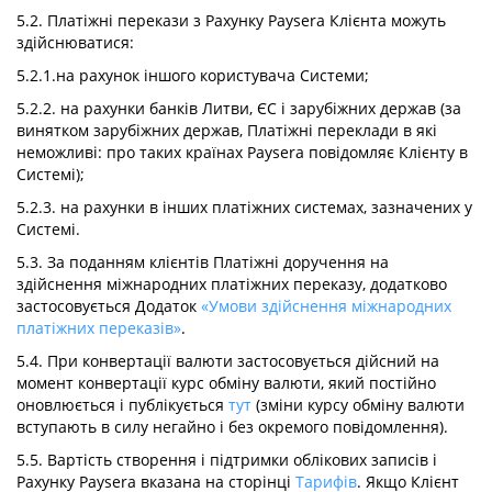
5.2. Платіжні перекази з Рахунку Paysera Клієнта можуть
здійснюватися:
5.2.1.на рахунок іншого користувача Системи;
5.2.2. на рахунки банків Литви, ЄС і зарубіжних держав (за
винятком зарубіжних держав, Платіжні переклади в які
неможливі: про таких країнах Paysera повідомляє Клієнту в
Системі);
5.2.3. на рахунки в інших платіжних системах, зазначених у
Системі.
5.3. За поданням клієнтів Платіжні доручення на
здійснення міжнародних платіжних переказу, додатково
застосовується Додаток
«Умови здійснення міжнародних
платіжних переказів»
.
5.4. При конвертації валюти застосовується дійсний на
момент конвертації курс обміну валюти, який постійно
оновлюється і публікується
тут
(зміни курсу обміну валюти
вступають в силу негайно і без окремого повідомлення).
5.5. Вартість створення і підтримки облікових записів і
Рахунку Paysera вказана на сторінці
Тарифів
. Якщо Клієнт