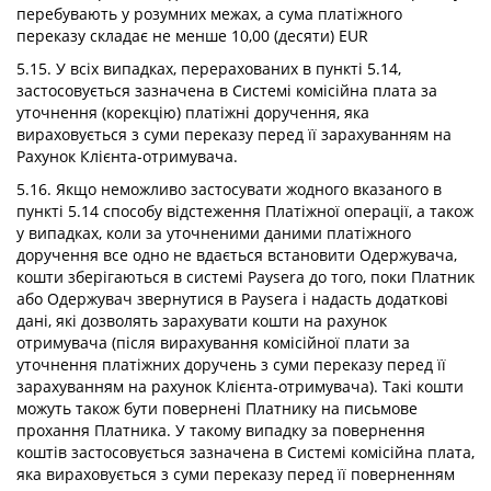
перебувають у розумних межах, а сума платіжного
переказу складає не менше 10,00 (десяти) EUR
5.15. У всіх випадках, перерахованих в пункті 5.14,
застосовується зазначена в Системі комісійна плата за
уточнення (корекцію) платіжні доручення, яка
вираховується з суми переказу перед її зарахуванням на
Рахунок Клієнта-отримувача.
5.16. Якщо неможливо застосувати жодного вказаного в
пункті 5.14 способу відстеження Платіжної операції, а також
у випадках, коли за уточненими даними платіжного
доручення все одно не вдається встановити Одержувача,
кошти зберігаються в системі Paysera до того, поки Платник
або Одержувач звернутися в Paysera і надасть додаткові
дані, які дозволять зарахувати кошти на рахунок
отримувача (після вирахування комісійної плати за
уточнення платіжних доручень з суми переказу перед її
зарахуванням на рахунок Клієнта-отримувача). Такі кошти
можуть також бути повернені Платнику на письмове
прохання Платника. У такому випадку за повернення
коштів застосовується зазначена в Системі комісійна плата,
яка вираховується з суми переказу перед її поверненням