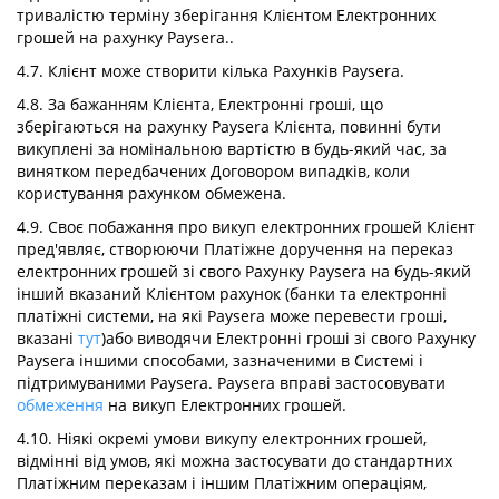
тривалістю терміну зберігання Клієнтом Електронних
грошей на рахунку Paysera..
4.7. Клієнт може створити кілька Рахунків Paysera.
4.8. За бажанням Клієнта, Електронні гроші, що
зберігаються на рахунку Paysera Клієнта, повинні бути
викуплені за номінальною вартістю в будь-який час, за
винятком передбачених Договором випадків, коли
користування рахунком обмежена.
4.9. Своє побажання про викуп електронних грошей Клієнт
пред'являє, створюючи Платіжне доручення на переказ
електронних грошей зі свого Рахунку Paysera на будь-який
інший вказаний Клієнтом рахунок (банки та електронні
платіжні системи, на які Paysera може перевести гроші,
вказані
тут
)або виводячи Електронні гроші зі свого Рахунку
Paysera іншими способами, зазначеними в Системі і
підтримуваними Paysera. Paysera вправі застосовувати
обмеження
на викуп Електронних грошей.
4.10. Ніякі окремі умови викупу електронних грошей,
відмінні від умов, які можна застосувати до стандартних
Платіжним переказам і іншим Платіжним операціям,