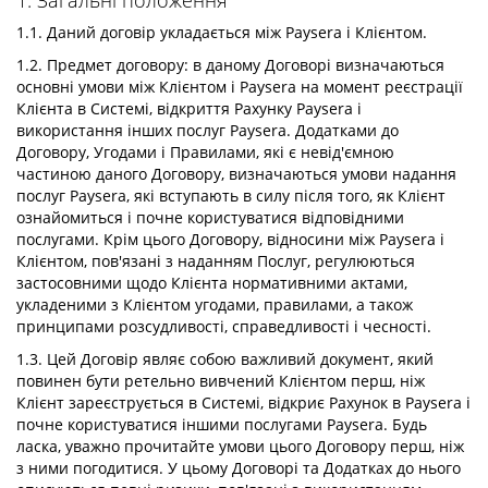
1. Загальні положення
1.1. Даний договір укладається між Paysera і Клієнтом.
1.2. Предмет договору: в даному Договорі визначаються
основні умови між Клієнтом і Paysera на момент реєстрації
Клієнта в Системі, відкриття Рахунку Paysera і
використання інших послуг Paysera. Додатками до
Договору, Угодами і Правилами, які є невід'ємною
частиною даного Договору, визначаються умови надання
послуг Paysera, які вступають в силу після того, як Клієнт
ознайомиться і почне користуватися відповідними
послугами. Крім цього Договору, відносини між Paysera і
Клієнтом, пов'язані з наданням Послуг, регулюються
застосовними щодо Клієнта нормативними актами,
укладеними з Клієнтом угодами, правилами, а також
принципами розсудливості, справедливості і чесності.
1.3. Цей Договір являє собою важливий документ, який
повинен бути ретельно вивчений Клієнтом перш, ніж
Клієнт зареєструється в Системі, відкриє Рахунок в Paysera і
почне користуватися іншими послугами Paysera. Будь
ласка, уважно прочитайте умови цього Договору перш, ніж
з ними погодитися. У цьому Договорі та Додатках до нього