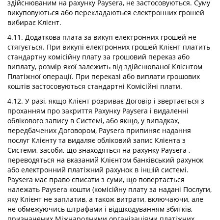
здійснюваним на рахунку Paysera, не застосовуються. Суму
викуповуються або перекладаються електронних грошей
вибирає Клієнт.
4.11. Додаткова плата за викуп електронних грошей не
стягується. При викупі електронних грошей Клієнт платить
стандартну комісійну плату за грошовий переказ або
виплату, розмір якої залежить від здійснюваної Клієнтом
Платіжної операції. При переказі або виплати грошових
коштів застосовуються стандартні Комісійні плати.
4.12. У разі, якщо Клієнт розриває Договір і звертається з
проханням про закриття Рахунку Paysera і видаленні
облікового запису в Системі, або якщо, у випадках,
передбачених Договором, Paysera припиняє надання
послуг Клієнту та видаляє обліковий запис Клієнта з
Системи, засоби, що знаходяться на рахунку Paysera ,
переводяться на вказаний Клієнтом банківський рахунок
або електронний платіжний рахунок в іншій системі.
Paysera має право списати з суми, що повертається
належать Paysera кошти (комісійну плату за надані Послуги,
яку Клієнт не заплатив, а також витрати, включаючи, але
не обмежуючись штрафами і відшкодуванням збитків,
призначених Міжнародними організаціями платіжних