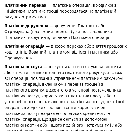
Платіжний переказ
— платіжна операція, в ході якої з
ініціативи Платника гроші переводяться на платіжний
рахунок отримувача.
Платіжне доручення
— доручення Платника або
Отримувача (платіжний переказ) для постачальника
Платіжних послуг на здійснення Платіжної операції
Платіжна операція
— внесок, переказ або зняття грошових
коштів, ініційований Платником, від імені Платника або
Одержувачем.
Платіжна послуга
—послуга, яка створює умови вносити
або знімати готівкові кошти з платіжного рахунку, а також
всі операції, пов'язані з управлінням платіжним рахунком;
платіжні операції, включаючи переказ грошей з
платіжного рахунку, відкритого в установі постачальника
платіжних послуг, користувача платіжних послуг або в
установі іншого постачальника платіжних послуг; платіжні
операції, в ході яких грошові кошти користувачеві
платіжних послуг надаються в рамках кредитної лінії:
платіжні операції, що здійснюються за допомогою
платіжної картки або іншого подібного інструменту і / або
кредитні перекази, включаючи періодичні перекази;