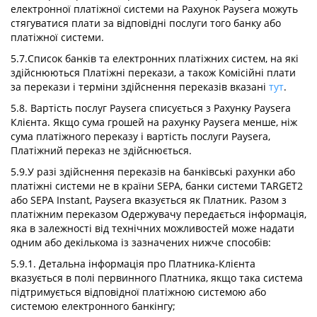
електронної платіжної системи на Рахунок Paysera можуть
стягуватися плати за відповідні послуги того банку або
платіжної системи.
5.7.Список банків та електронних платіжних систем, на які
здійснюються Платіжні перекази, а також Комісійні плати
за перекази і терміни здійснення переказів вказані
тут
.
5.8. Вартість послуг Paysera списується з Рахунку Paysera
Клієнта. Якщо сума грошей на рахунку Paysera менше, ніж
сума платіжного переказу і вартість послуги Paysera,
Платіжний переказ не здійснюється.
5.9.У разі здійснення переказів на банківські рахунки або
платіжні системи не в країни SEPA, банки системи TARGET2
або SEPA Instant, Paysera вказується як Платник. Разом з
платіжним переказом Одержувачу передається інформація,
яка в залежності від технічних можливостей може надати
одним або декількома із зазначених нижче способів:
5.9.1. Детальна інформація про Платника-Клієнта
вказується в полі первинного Платника, якщо така система
підтримується відповідної платіжною системою або
системою електронного банкінгу;