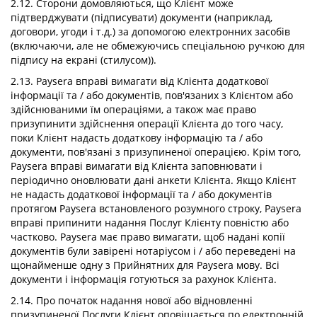
2.12. Сторони домовляються, що Клієнт може
підтверджувати (підписувати) документи (наприклад,
договори, угоди і т.д.) за допомогою електронних засобів
(включаючи, але не обмежуючись спеціальною ручкою для
підпису на екрані (стилусом)).
2.13. Paysera вправі вимагати від Клієнта додаткової
інформації та / або документів, пов'язаних з Клієнтом або
здійснюваними їм операціями, а також має право
призупинити здійснення операції Клієнта до того часу,
поки Клієнт надасть додаткову інформацію та / або
документи, пов'язані з призупиненої операцією. Крім того,
Paysera вправі вимагати від Клієнта заповнювати і
періодично оновлювати дані анкети Клієнта. Якщо Клієнт
не надасть додаткової інформації та / або документів
протягом Paysera встановленого розумного строку, Paysera
вправі припинити надання Послуг Клієнту повністю або
частково. Paysera має право вимагати, щоб надані копії
документів були завірені нотаріусом і / або переведені на
щонайменше одну з Прийнятних для Paysera мову. Всі
документи і інформація готуються за рахунок Клієнта.
2.14. Про початок надання нової або відновленні
призупиненої Послуги Клієнт оповіщається по електронній