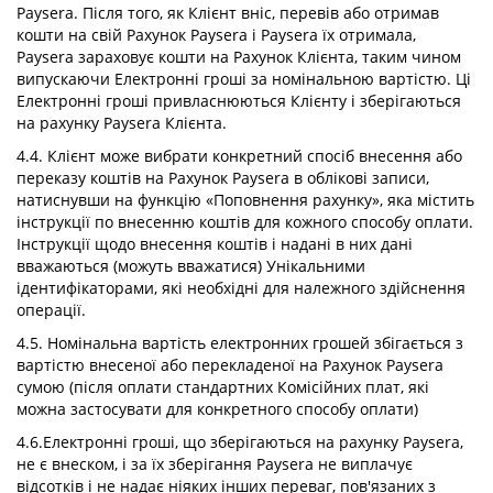
Paysera. Після того, як Клієнт вніс, перевів або отримав
кошти на свій Рахунок Paysera і Paysera їх отримала,
Paysera зараховує кошти на Рахунок Клієнта, таким чином
випускаючи Електронні гроші за номінальною вартістю. Ці
Електронні гроші привласнюються Клієнту і зберігаються
на рахунку Paysera Клієнта.
4.4. Клієнт може вибрати конкретний спосіб внесення або
переказу коштів на Рахунок Paysera в облікові записи,
натиснувши на функцію «Поповнення рахунку», яка містить
інструкції по внесенню коштів для кожного способу оплати.
Інструкції щодо внесення коштів і надані в них дані
вважаються (можуть вважатися) Унікальними
ідентифікаторами, які необхідні для належного здійснення
операції.
4.5. Номінальна вартість електронних грошей збігається з
вартістю внесеної або перекладеної на Рахунок Paysera
сумою (після оплати стандартних Комісійних плат, які
можна застосувати для конкретного способу оплати)
4.6.Електронні гроші, що зберігаються на рахунку Paysera,
не є внеском, і за їх зберігання Paysera не виплачує
відсотків і не надає ніяких інших переваг, пов'язаних з