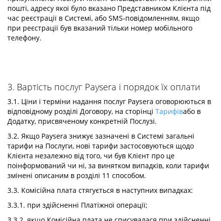
пошті, адресу якої було вказано Представником Клієнта під
час реєстрації в Системі, або SMS-повідомленням, якщо
при реєстрації був вказаний тільки номер мобільного
телефону.
3. Вартість послуг Paysera і порядок їх оплати
3.1. Ціни і терміни надання послуг Paysera оговорюються в
відповідному розділі Договору, на сторінці
Тарифів
або в
Додатку, присвяченому конкретній Послузі.
3.2. Якщо Paysera знижує зазначені в Системі загальні
тарифи на Послуги, нові тарифи застосовуються щодо
Клієнта незалежно від того, чи був Клієнт про це
поінформований чи ні, за винятком випадків, коли тарифи
змінені описаним в розділі 11 способом.
3.3. Комісійна плата стягується в наступних випадках:
3.3.1. при здійсненні Платіжної операції;
3.3.2. якщо Комісійна плата не списувалася при здійсненні