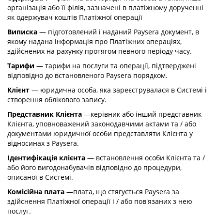
організація або її філія, зазначені в платіжному дорученні
як одержувач коштів Платіжної операції
Виписка
— підготовлений і наданий Paysera документ, в
якому надана інформація про Платіжних операціях,
здійснених на рахунку протягом певного періоду часу.
Тарифи
— тарифи на послуги та операції, підтверджені
відповідно до встановленого Paysera порядком.
Клієнт
— юридична особа, яка зареєструвалася в Системі і
створення облікового запису.
Представник Клієнта
—керівник або інший представник
Клієнта, уповноважений законодавчими актами та / або
документами юридичної особи представляти Клієнта у
відносинах з Paysera.
Ідентифікація клієнта
— встановлення особи Клієнта та /
або його вигодонабувачів відповідно до процедури,
описаної в Системі.
Комісійна плата
—плата, що стягується Paysera за
здійснення Платіжної операції і / або пов'язаних з нею
послуг.