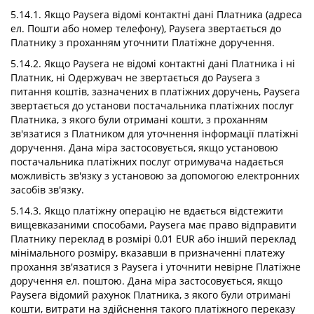
5.14.1. Якщо Paysera відомі контактні дані Платника (адреса
ел. Пошти або номер телефону), Paysera звертається до
Платнику з проханням уточнити Платіжне доручення.
5.14.2. Якщо Paysera не відомі контактні дані Платника і ні
Платник, ні Одержувач не звертається до Paysera з
питання коштів, зазначених в платіжних доручень, Paysera
звертається до установи постачальника платіжних послуг
Платника, з якого були отримані кошти, з проханням
зв'язатися з Платником для уточнення інформації платіжні
доручення. Дана міра застосовується, якщо установою
постачальника платіжних послуг отримувача надається
можливість зв'язку з установою за допомогою електронних
засобів зв'язку.
5.14.3. Якщо платіжну операцію не вдається відстежити
вищевказаними способами, Paysera має право відправити
Платнику переклад в розмірі 0,01 EUR або інший переклад
мінімального розміру, вказавши в призначенні платежу
прохання зв'язатися з Paysera і уточнити невірне Платіжне
доручення ел. поштою. Дана міра застосовується, якщо
Paysera відомий рахунок Платника, з якого були отримані
кошти, витрати на здійснення такого платіжного переказу