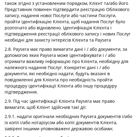
також згідно з установленим порядком, Клієнт та/або його
Представник повинен підтвердити реєстрацію Облікового
запису, надання нової Послуги або частини Послуги,
пройти ідентифікацію Клієнта, щоб надання Послуг було
розпочато або відновлено. Ідентифікація Клієнта і
підтвердження реєстрації облікового запису і нових Послуг
необхідні для захисту інтересів Клієнта та Paysera
2.8. Paysera має право вимагати дані і / або документи, за
допомогою яких Paysera може ідентифікувати і / або
отримати важливу інформацію про Клієнта, необхідну для
належного надання Послуг. Конкретні дані і / або
документи, які необхідно надати, будуть вказані в
повідомленні для Клієнта про необхідність пройти
процедуру ідентифікації Клієнта або іншу процедуру
підтвердження.
2.9. Під час ідентифікації Клієнта Paysera має право
вимагати, щоб Клієнт здійснив такі дії:
2.9.1. надати оригінали необхідних Paysera документів і/або
їх копії і/або нотаріусом або копії документів Клієнта,
завірені іншими уповноважені державою особами;