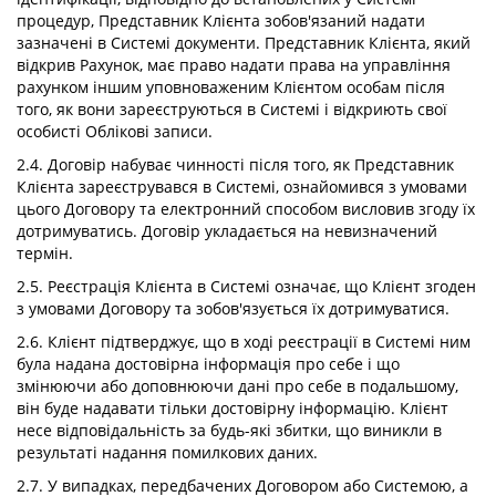
процедур, Представник Клієнта зобов'язаний надати
зазначені в Системі документи. Представник Клієнта, який
відкрив Рахунок, має право надати права на управління
рахунком іншим уповноваженим Клієнтом особам після
того, як вони зареєструються в Системі і відкриють свої
особисті Облікові записи.
2.4. Договір набуває чинності після того, як Представник
Клієнта зареєструвався в Системі, ознайомився з умовами
цього Договору та електронний способом висловив згоду їх
дотримуватись. Договір укладається на невизначений
термін.
2.5. Реєстрація Клієнта в Системі означає, що Клієнт згоден
з умовами Договору та зобов'язується їх дотримуватися.
2.6. Клієнт підтверджує, що в ході реєстрації в Системі ним
була надана достовірна інформація про себе і що
змінюючи або доповнюючи дані про себе в подальшому,
він буде надавати тільки достовірну інформацію. Клієнт
несе відповідальність за будь-які збитки, що виникли в
результаті надання помилкових даних.
2.7. У випадках, передбачених Договором або Системою, а