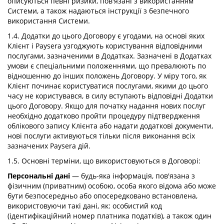
описуються певні ризики, пов'язані з використанням
Системи, а також надаються інструкції з безпечного
використання Системи.
1.4. Додатки до цього Договору є угодами, на основі яких
Клієнт і Paysera узгоджують користування відповідними
послугами, зазначеними в Додатках. Зазначені в Додатках
умови є спеціальними положеннями, що превалюють по
відношенню до інших положень Договору. У міру того, як
Клієнт починає користуватися послугами, якими до цього
часу не користувався, в силу вступають відповідні Додатки
цього Договору. Якщо для початку надання нових послуг
необхідно додатково пройти процедуру підтвердження
облікового запису Клієнта або надати додаткові документи,
нові послуги активуються тільки після виконання всіх
зазначених Paysera дій.
1.5. Основні терміни, що використовуються в Договорі:
Персональні дані
— будь-яка інформація, пов'язана з
фізичним (приватним) особою, особа якого відома або може
бути безпосередньо або опосередковано встановлена,
використовуючи такі дані, як: особистий код
(ідентифікаційний номер платника податків), а також один