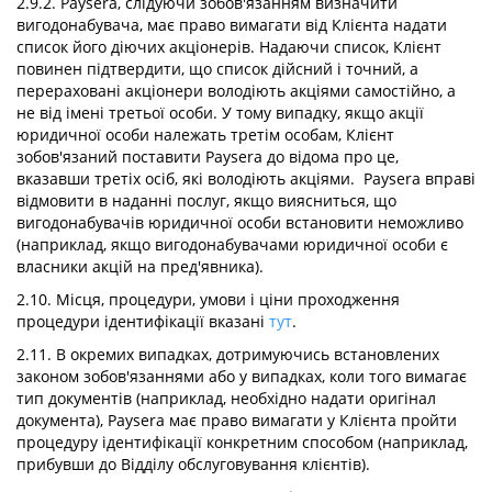
2.9.2. Paysera, слідуючи зобов'язанням визначити
вигодонабувача, має право вимагати від Клієнта надати
список його діючих акціонерів. Надаючи список, Клієнт
повинен підтвердити, що список дійсний і точний, а
перераховані акціонери володіють акціями самостійно, а
не від імені третьої особи. У тому випадку, якщо акції
юридичної особи належать третім особам, Клієнт
зобов'язаний поставити Paysera до відома про це,
вказавши третіх осіб, які володіють акціями. Paysera вправі
відмовити в наданні послуг, якщо виясниться, що
вигодонабувачів юридичної особи встановити неможливо
(наприклад, якщо вигодонабувачами юридичної особи є
власники акцій на пред'явника).
2.10. Місця, процедури, умови і ціни проходження
процедури ідентифікації вказані
тут
.
2.11. В окремих випадках, дотримуючись встановлених
законом зобов'язаннями або у випадках, коли того вимагає
тип документів (наприклад, необхідно надати оригінал
документа), Paysera має право вимагати у Клієнта пройти
процедуру ідентифікації конкретним способом (наприклад,
прибувши до Відділу обслуговування клієнтів).