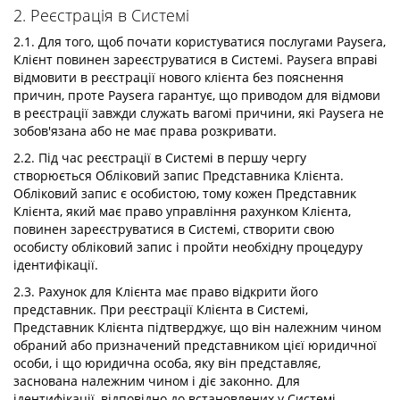
2. Реєстрація в Системі
2.1. Для того, щоб почати користуватися послугами Paysera,
Клієнт повинен зареєструватися в Системі. Paysera вправі
відмовити в реєстрації нового клієнта без пояснення
причин, проте Paysera гарантує, що приводом для відмови
в реєстрації завжди служать вагомі причини, які Paysera не
зобов'язана або не має права розкривати.
2.2. Під час реєстрації в Системі в першу чергу
створюється Обліковий запис Представника Клієнта.
Обліковий запис є особистою, тому кожен Представник
Клієнта, який має право управління рахунком Клієнта,
повинен зареєструватися в Системі, створити свою
особисту обліковий запис і пройти необхідну процедуру
ідентифікації.
2.3. Рахунок для Клієнта має право відкрити його
представник. При реєстрації Клієнта в Системі,
Представник Клієнта підтверджує, що він належним чином
обраний або призначений представником цієї юридичної
особи, і що юридична особа, яку він представляє,
заснована належним чином і діє законно. Для
ідентифікації, відповідно до встановлених у Системі