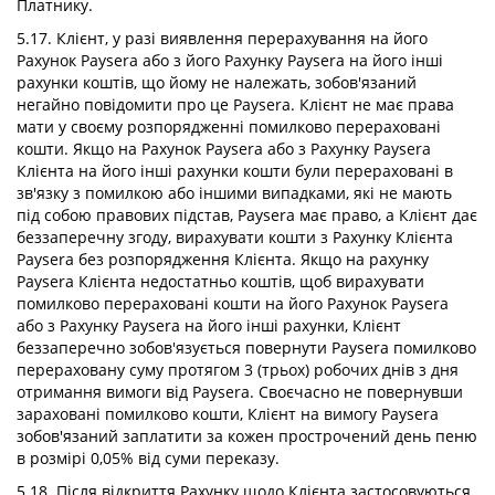
Платнику.
5.17. Клієнт, у разі виявлення перерахування на його
Рахунок Paysera або з його Рахунку Paysera на його інші
рахунки коштів, що йому не належать, зобов'язаний
негайно повідомити про це Paysera. Клієнт не має права
мати у своєму розпорядженні помилково перераховані
кошти. Якщо на Рахунок Paysera або з Рахунку Paysera
Клієнта на його інші рахунки кошти були перераховані в
зв'язку з помилкою або іншими випадками, які не мають
під собою правових підстав, Paysera має право, а Клієнт дає
беззаперечну згоду, вирахувати кошти з Рахунку Клієнта
Paysera без розпорядження Клієнта. Якщо на рахунку
Paysera Клієнта недостатньо коштів, щоб вирахувати
помилково перераховані кошти на його Рахунок Paysera
або з Рахунку Paysera на його інші рахунки, Клієнт
беззаперечно зобов'язується повернути Paysera помилково
перераховану суму протягом 3 (трьох) робочих днів з дня
отримання вимоги від Paysera. Своєчасно не повернувши
зараховані помилково кошти, Клієнт на вимогу Paysera
зобов'язаний заплатити за кожен прострочений день пеню
в розмірі 0,05% від суми переказу.
5.18. Після відкриття Рахунку щодо Клієнта застосовуються