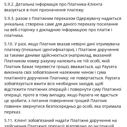
5.9.2. Детальна інформація про Платника-Клієнта
вказується в полі призначення платежу;
5.9.3. разом з Платіжним переказом Одержувачу надається
унікальна, створена саме для даного переказу посилання
на веб-сторінку з докладною інформацією про платіж і
платника.
5.10. У разі, якщо Платник вказав невірні дані отримувача
платежу (Унікальні ідентифікатори), і Платіжне доручення
за такими даними здійснюється (наприклад, вказаний
Платником номер рахунку належить не тій особі, якій
Платник бажає перевести гроші), вважається, що Paysera
виконала свої зобов'язання належним чином і сума
платіжного доручення Платнику; не повертається. Paysera
зобов'язується вжити всіх необхідних заходів, щоб
відстежити платіжних операцій і повернути суму Платіжної
операції, проте в тому випадку, якщо Paysera не вдасться
це зробити, з питання повернення грошей Платник
повинен звернутися безпосередньо до особі, яка отримала
переказ.
5.11. Клієнт зобов'язаний надати Платіжне доручення на
здійснення Платіжної операції відповідно до інструкцій,