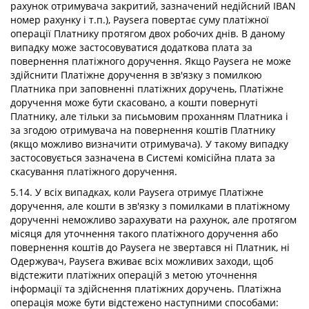
рахунок отримувача закритий, зазначений недійсний IBAN
номер рахунку і т.п.), Paysera повертає суму платіжної
операції Платнику протягом двох робочих днів. В даному
випадку може застосовуватися додаткова плата за
повернення платіжного доручення. Якщо Paysera не може
здійснити Платіжне доручення в зв'язку з помилкою
Платника при заповненні платіжних доручень, Платіжне
доручення може бути скасовано, а кошти повернуті
Платнику, але тільки за письмовим проханням Платника і
за згодою отримувача на повернення коштів Платнику
(якщо можливо визначити отримувача). У такому випадку
застосовується зазначена в Системі комісійна плата за
скасування платіжного доручення.
5.14. У всіх випадках, коли Paysera отримує Платіжне
доручення, але кошти в зв'язку з помилками в платіжному
дорученні неможливо зарахувати на рахунок, але протягом
місяця для уточнення такого платіжного доручення або
повернення коштів до Paysera не звертався ні Платник, ні
Одержувач, Paysera вживає всіх можливих заходи, щоб
відстежити платіжних операцій з метою уточнення
інформації та здійснення платіжних доручень. Платіжна
операція може бути відстежено наступними способами: