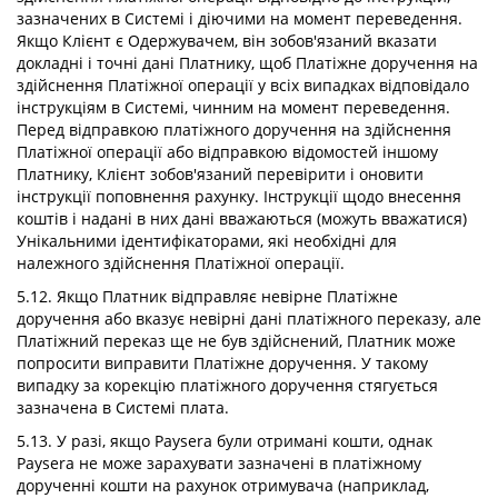
зазначених в Системі і діючими на момент переведення.
Якщо Клієнт є Одержувачем, він зобов'язаний вказати
докладні і точні дані Платнику, щоб Платіжне доручення на
здійснення Платіжної операції у всіх випадках відповідало
інструкціям в Системі, чинним на момент переведення.
Перед відправкою платіжного доручення на здійснення
Платіжної операції або відправкою відомостей іншому
Платнику, Клієнт зобов'язаний перевірити і оновити
інструкції поповнення рахунку. Інструкції щодо внесення
коштів і надані в них дані вважаються (можуть вважатися)
Унікальними ідентифікаторами, які необхідні для
належного здійснення Платіжної операції.
5.12. Якщо Платник відправляє невірне Платіжне
доручення або вказує невірні дані платіжного переказу, але
Платіжний переказ ще не був здійснений, Платник може
попросити виправити Платіжне доручення. У такому
випадку за корекцію платіжного доручення стягується
зазначена в Системі плата.
5.13. У разі, якщо Paysera були отримані кошти, однак
Paysera не може зарахувати зазначені в платіжному
дорученні кошти на рахунок отримувача (наприклад,