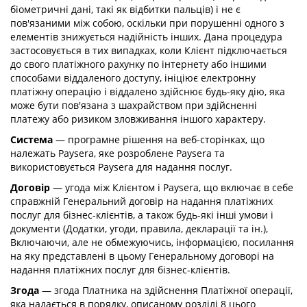
біометричні дані, такі як відбитки пальців) і не є
пов'язаними між собою, оскільки при порушенні одного з
елементів знижується надійність інших. Дана процедура
застосовується в тих випадках, коли Клієнт підключається
до свого платіжного рахунку по інтернету або іншими
способами віддаленого доступу, ініціює електронну
платіжну операцію і віддалено здійснює будь-яку дію, яка
може бути пов'язана з шахрайством при здійсненні
платежу або ризиком зловживання іншого характеру.
Система
— програмне рішення на веб-сторінках, що
належать Paysera, яке розроблене Paysera та
використовується Paysera для надання послуг.
Договір
— угода між Клієнтом і Paysera, що включає в себе
справжній Генеральний договір на надання платіжних
послуг для бізнес-клієнтів, а також будь-які інші умови і
документи (Додатки, угоди, правила, декларації та ін.),
Включаючи, але не обмежуючись, інформацією, посилання
на яку представлені в цьому Генеральному договорі на
надання платіжних послуг для бізнес-клієнтів.
Згода
— згода Платника на здійснення Платіжної операції,
яка надається в порядку, описаному розділі 8 цього