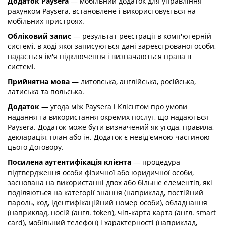
Додаток Paysera
— мобільний додаток для управління
рахунком Paysera, встановлене і використовується на
мобільних пристроях.
Обліковий запис
— результат реєстрації в комп'ютерній
системі, в ході якої записуються дані зареєстрованої особи,
надається ім'я підключення і визначаються права в
системі.
Прийнятна мова
— литовська, англійська, російська,
латиська та польська.
Додаток
— угода між Paysera і Клієнтом про умови
надання та використання окремих послуг, що надаються
Paysera. Додаток може бути визначений як угода, правила,
декларація, план або ін. Додаток є невід'ємною частиною
цього Договору.
Посилена аутентифікація клієнта
— процедура
підтвердження особи фізичної або юридичної особи,
заснована на використанні двох або більше елементів, які
поділяються на категорії знання (наприклад, постійний
пароль, код, ідентифікаційний номер особи), обладнання
(наприклад, носій (англ. token), чіп-карта карта (англ. smart
card), мобільний телефон) і характерності (наприклад,