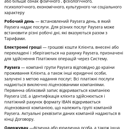
або більше ознак фізичного , фізіологічного,
психологічного, економічного, культурного чи соціального
характеру
Робочий день
— встановлений Paysera день, в який
Paysera надає послуги. Для різних послуг Paysera може
встановити різні робочі дні, які вказуються разом з
Тарифами.
Електронні гроші
— грошові кошти Клієнта, внесені або
перекладені і зберігаються на рахунку Paysera, призначені
для здійснення Платіжних операцій через Систему.
Paysera
— компанії групи Paysera відповідно до країни
проживання Клієнта, а також інші юридичні особи,
залучені з метою надання послуг; Всі платіжні послуги
надаються виключно ліцензованими компаніями.
Первинна обліковий запис відкривається компанією
Paysera Ltd, а ідентифікація клієнта здійснюється і
платіжний рахунок формату IBAN відкривається
ліцензованої компанією, що належить групі компаній
Paysera. Актуальні реквізити даних компаній надаються в
кінці Договору.
Одержувач
—фізична або юридична особа, а також інша