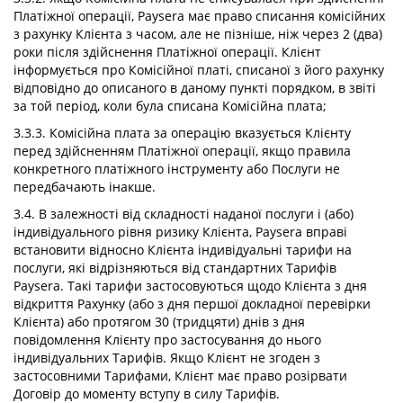
Платіжної операції, Paysera має право списання комісійних
з рахунку Клієнта з часом, але не пізніше, ніж через 2 (два)
роки після здійснення Платіжної операції. Клієнт
інформується про Комісійної платі, списаної з його рахунку
відповідно до описаного в даному пункті порядком, в звіті
за той період, коли була списана Комісійна плата;
3.3.3. Комісійна плата за операцію вказується Клієнту
перед здійсненням Платіжної операції, якщо правила
конкретного платіжного інструменту або Послуги не
передбачають інакше.
3.4. В залежності від складності наданої послуги і (або)
індивідуального рівня ризику Клієнта, Paysera вправі
встановити відносно Клієнта індивідуальні тарифи на
послуги, які відрізняються від стандартних Тарифів
Paysera. Такі тарифи застосовуються щодо Клієнта з дня
відкриття Рахунку (або з дня першої докладної перевірки
Клієнта) або протягом 30 (тридцяти) днів з дня
повідомлення Клієнту про застосування до нього
індивідуальних Тарифів. Якщо Клієнт не згоден з
застосовними Тарифами, Клієнт має право розірвати
Договір до моменту вступу в силу Тарифів.