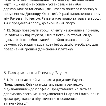
карт, іншими фінансовими установами та / або
державними установами , які Paysera понесла в зв'язку з
порушенням Договору Клієнтом). У разі виникнення спору
між Paysera і Клієнтом, Paysera має право затримати гроші,
які є предметом спору, до вирішення спору.
4.13. Якщо повернути гроші Клієнту неможливо з причин,
не залежних від Paysera, Клієнт негайно ставиться до
відома. Клієнт зобов'язаний негайно вказати інший
рахунок або надати додаткову інформацію, необхідну для
повернення грошей (здійснення платежу).
5. Використання Рахунку Paysera
5.1. Уповноважений управляти рахунком Paysera
Представник Клієнтa може управляти рахунком,
підключившись до профілю Представника Клієнта за
допомогою свого імені підключення і Пароля і виконавши
кроки додаткового підключення (посиленою
аутентифікації).