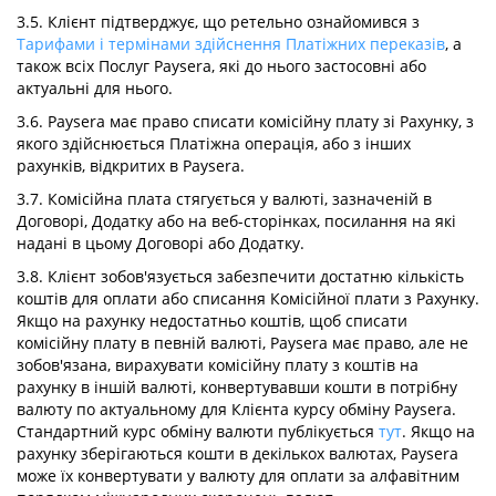
3.5. Клієнт підтверджує, що ретельно ознайомився з
Тарифами і термінами здійснення Платіжних переказів
, а
також всіх Послуг Paysera, які до нього застосовні або
актуальні для нього.
3.6. Paysera має право списати комісійну плату зі Рахунку, з
якого здійснюється Платіжна операція, або з інших
рахунків, відкритих в Paysera.
3.7. Комісійна плата стягується у валюті, зазначеній в
Договорі, Додатку або на веб-сторінках, посилання на які
надані в цьому Договорі або Додатку.
3.8. Клієнт зобов'язується забезпечити достатню кількість
коштів для оплати або списання Комісійної плати з Рахунку.
Якщо на рахунку недостатньо коштів, щоб списати
комісійну плату в певній валюті, Paysera має право, але не
зобов'язана, вирахувати комісійну плату з коштів на
рахунку в іншій валюті, конвертувавши кошти в потрібну
валюту по актуальному для Клієнта курсу обміну Paysera.
Стандартний курс обміну валюти публікується
тут
. Якщо на
рахунку зберігаються кошти в декількох валютах, Paysera
може їх конвертувати у валюту для оплати за алфавітним