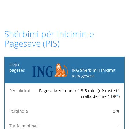
Shërbimi për Inicimin e
Pagesave (PIS)
Lloji i
pagesës
ING Shërbimi i inicimit
të pagesave
Tarifa
Tarifa
Ta
Përshkrimi
Përqindja
minimale
maksimale
fi
Pagesa kreditohet në 3-5 min. (në raste të
rralla deri në 1 DP
*
)
0
%
-