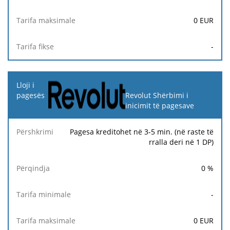
0
EUR
-
Revolut Shërbimi i
inicimit të pagesave
Pagesa kreditohet në 3-5 min. (në raste të
rralla deri në 1 DP)
0
%
-
0
EUR