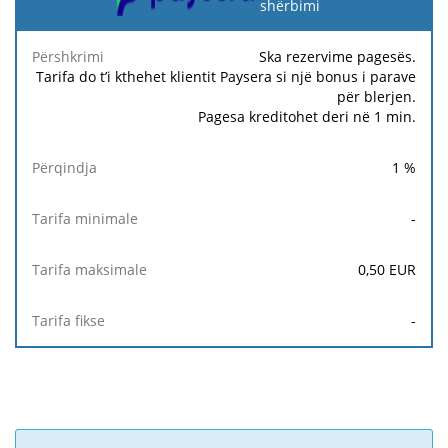
shërbimi
Tarifa
Tarifa
Ta
Përshkrimi
Përqindja
minimale
maksimale
fi
Ska rezervime pagesës.
Tarifa do t’i kthehet klientit Paysera si një bonus i parave
për blerjen.
Pagesa kreditohet deri në 1 min.
1
%
-
0,50
EUR
-