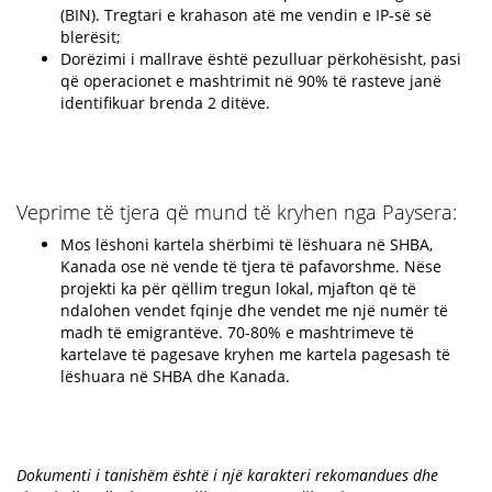
(BIN). Tregtari e krahason atë me vendin e IP-së së
blerësit;
Dorëzimi i mallrave është pezulluar përkohësisht, pasi
që operacionet e mashtrimit në 90% të rasteve janë
identifikuar brenda 2 ditëve.
Veprime të tjera që mund të kryhen nga Paysera:
Mos lëshoni kartela shërbimi të lëshuara në SHBA,
Kanada ose në vende të tjera të pafavorshme. Nëse
projekti ka për qëllim tregun lokal, mjafton që të
ndalohen vendet fqinje dhe vendet me një numër të
madh të emigrantëve. 70-80% e mashtrimeve të
kartelave të pagesave kryhen me kartela pagesash të
lëshuara në SHBA dhe Kanada.
Dokumenti i tanishëm është i një karakteri rekomandues dhe