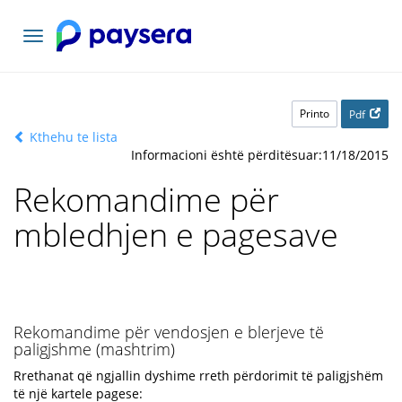
Navigacioni
toggle
Printo
Pdf
Kthehu te lista
Informacioni është përditësuar:11/18/2015
Rekomandime për
mbledhjen e pagesave
Rekomandime për vendosjen e blerjeve të
paligjshme (mashtrim)
Rrethanat që ngjallin dyshime rreth përdorimit të paligjshëm
të një kartele pagese: