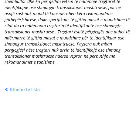
shembullor dhe ka për qëllim vetëm të ndihmojë tregtarët të
identifikojnë ose shmangin transaksionet mashtruese, por në
asnjë rast nuk mund të konsiderohen këto rekomandime
gjithëpërfshirëse, duke specifikuar të gjitha masat e mundshme të
cilat do ta ndihmonin tregtarin të identifikonte ose shmangte
transaksionet mashtruese . Tregtari është përgjegjës dhe duhet të
ndërmarrë të gjitha masat e mundshme për të identifikuar ose
shmangur transaksionet mashtruese. Paysera nuk mban
përgjegjësi nëse tregtari nuk arrin të identifikojë ose shmang
transaksionet mashtruese ndërsa vepron në përputhje me
rekomandimet e tanishme.
Kthehu te lista