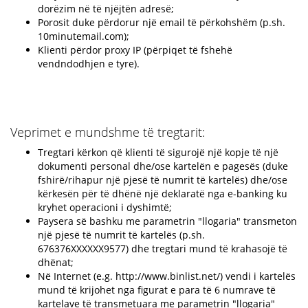
dorëzim në të njëjtën adresë;
Porosit duke përdorur një email të përkohshëm (p.sh.
10minutemail.com);
Klienti përdor proxy IP (përpiqet të fshehë
vendndodhjen e tyre).
Veprimet e mundshme të tregtarit:
Tregtari kërkon që klienti të sigurojë një kopje të një
dokumenti personal dhe/ose kartelën e pagesës (duke
fshirë/rihapur një pjesë të numrit të kartelës) dhe/ose
kërkesën për të dhënë një deklaratë nga e-banking ku
kryhet operacioni i dyshimtë;
Paysera së bashku me parametrin "llogaria" transmeton
një pjesë të numrit të kartelës (p.sh.
676376XXXXXX9577) dhe tregtari mund të krahasojë të
dhënat;
Në Internet (e.g. http://www.binlist.net/) vendi i kartelës
mund të krijohet nga figurat e para të 6 numrave të
kartelave të transmetuara me parametrin "llogaria"