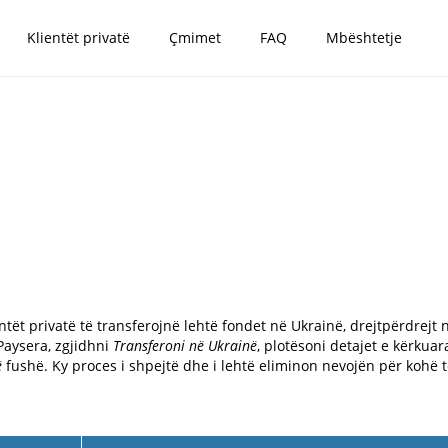
Klientët privatë
Çmimet
FAQ
Mbështetje
ntët privatë të transferojnë lehtë fondet në Ukrainë, drejtpërdrejt n
 Paysera, zgjidhni
Transferoni në Ukrainë
, plotësoni detajet e kërkuar
ë
fushë. Ky proces i shpejtë dhe i lehtë eliminon nevojën për kohë 