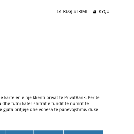
REGJISTRIMI
KYÇU
ë kartelën e një klienti privat të PrivatBank. Për të
a dhe futni katër shifrat e fundit të numrit të
të gjata pritjeje dhe vonesa të panevojshme, duke