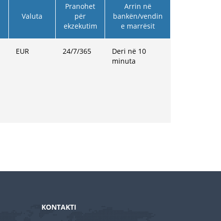
Pranohet
Arrin në
Valuta
për
bankën/vendin
ekzekutim
e marrësit
EUR
24/7/365
Deri në 10
minuta
KONTAKTI