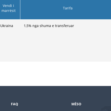
Vendi i
Tarifa
marrësit
Ukraina
1,5
% nga shuma e transferuar
FAQ
MËSO