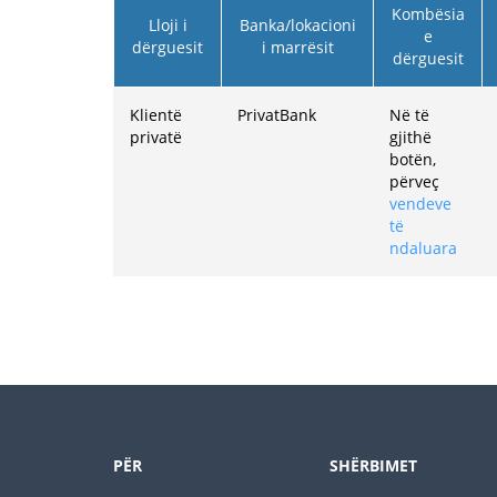
Kombësia
Lloji i
Banka/lokacioni
e
dërguesit
i marrësit
dërguesit
Klientë
PrivatBank
Në të
privatë
gjithë
botën,
përveç
vendeve
të
ndaluara
PËR
SHËRBIMET