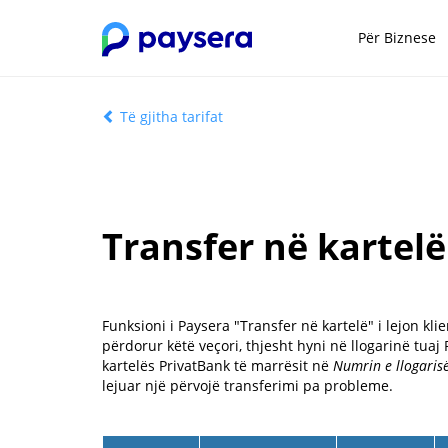
Për Biznese
Të gjitha tarifat
Transfer në kartelë
Funksioni i Paysera "Transfer në kartelë" i lejon klie
përdorur këtë veçori, thjesht hyni në llogarinë tuaj
kartelës PrivatBank të marrësit në
Numrin e llogaris
lejuar një përvojë transferimi pa probleme.