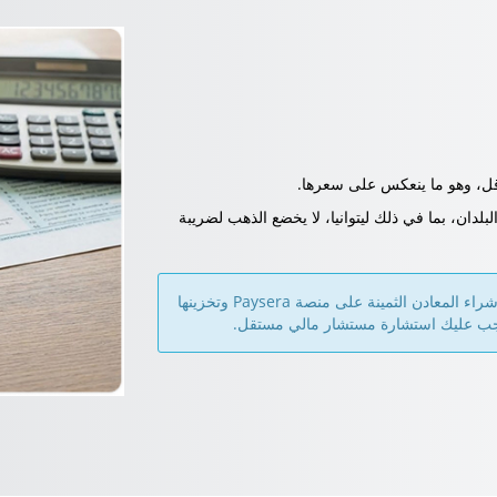
 أقل، وهو ما ينعكس على سعرها.
دان، بما في ذلك ليتوانيا، لا يخضع الذهب لضريبة
لا تقدم Paysera مشورة استثمارية ولكنها تسهل شراء المعادن الثمينة على منصة Paysera وتخزينها