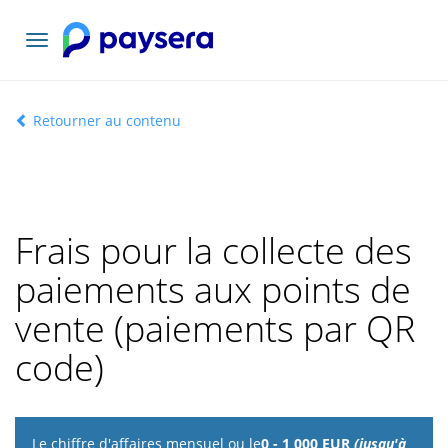
Basculer
la
navigation
Retourner au contenu
Frais pour la collecte des
paiements aux points de
vente (paiements par QR
code)
Le chiffre
0 - 1 000 EUR
(jusqu'à