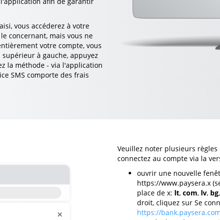
 l'application afin de garantir
aisi, vous accéderez à votre
 le concernant, mais vous ne
 entièrement votre compte, vous
u supérieur à gauche, appuyez
z la méthode - via l'application
vice SMS comporte des frais
Veuillez noter plusieurs règles
connectez au compte via la ver
ouvrir une nouvelle fenêt
https://www.paysera.x (se
place de x:
lt
,
com
,
lv
,
bg
droit, cliquez sur Se con
https://bank.paysera.com