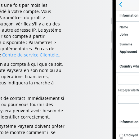
 une fois par mois les
cédé à votre compte. Vous
Paramètres du profil >
pçon, vérifiez s'il y a eu des
 autre adresse IP. Le système
ur son compte à partir
a disponible : Paramètres >
supplémentaires. En cas de
e
Centre de service Clientèle.
.
on au compte à qui que ce soit.
pte Paysera en son nom ou au
opérations financières,
vous indiquera la marche à
et de contact immédiatement si
é ou pour vous fournir des
aysera peuvent avoir besoin de
identifier correctement.
 système Paysera doivent prêter
roite montre comment il se