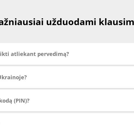
ažniausiai užduodami klausim
eikti atliekant pervedimą?
 Ukrainoje?
kodą (PIN)?
?