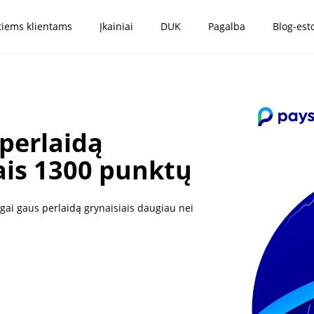
tiems klientams
Įkainiai
DUK
Pagalba
Blog-est
 perlaidą
iais 1300 punktų
augai gaus perlaidą grynaisiais daugiau nei