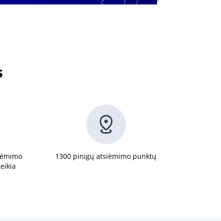
s
siėmimo
1300 pinigų atsiėmimo punktų
teikia