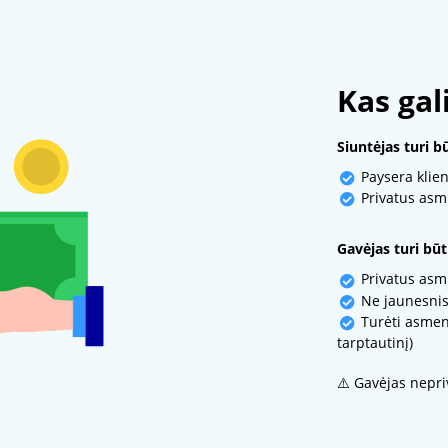
Kas gali
Siuntėjas turi bū
Paysera klien
Privatus as
Gavėjas turi būti
Privatus as
Ne jaunesnis
Turėti asmens
tarptautinį)
⚠️ Gavėjas nepri