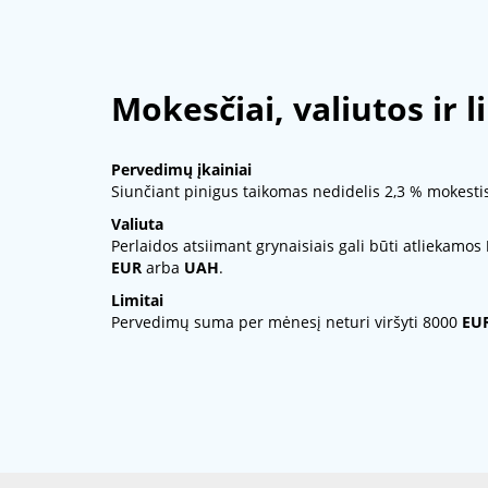
Mokesčiai, valiutos ir l
Pervedimų įkainiai
Siunčiant pinigus taikomas nedidelis 2,3 % mokestis
Valiuta
Perlaidos atsiimant grynaisiais gali būti atliekamos
EUR
arba
UAH
.
Limitai
Pervedimų suma per mėnesį neturi viršyti 8000
EU