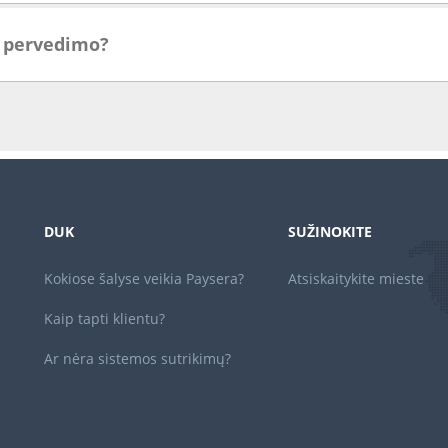
i pervedimo?
DUK
SUŽINOKITE
Kokiose šalyse veikia Paysera?
Atsiskaitykite mieste
Kaip tapti klientu?
Ar nėra sistemos sutrikimų?