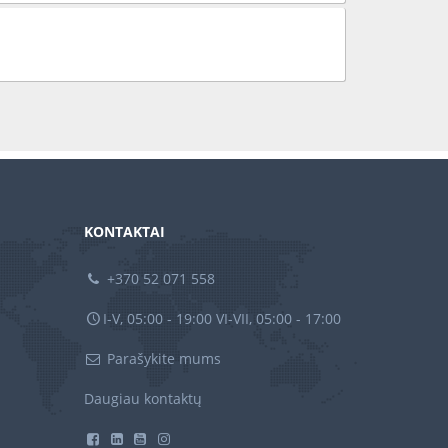
KONTAKTAI
+370 52 071 558
I-V, 05:00 - 19:00 VI-VII, 05:00 - 17:00
Parašykite mums
Daugiau kontaktų