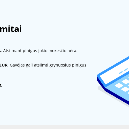
imitai
. Atsiimant pinigus jokio mokesčio nėra.
EUR
. Gavėjas gali atsiimti grynuosius pinigus
R
.