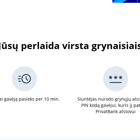
Jūsų perlaida virsta grynaisiai
ai gavėją pasieks per 10 min.
Siuntėjas nurodo grynųjų at
PIN kodą gavėjui, kuris jį pa
PrivatBank atstovui