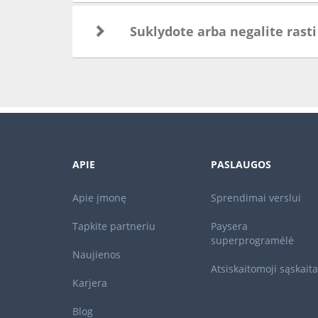
Suklydote arba negalite rast
APIE
PASLAUGOS
Apie įmonę
Sprendimai verslui
Tapkite partneriu
Paysera
superprogramėlė
Naujienos
Atsiskaitomoji sąskaita
Karjera
Blog