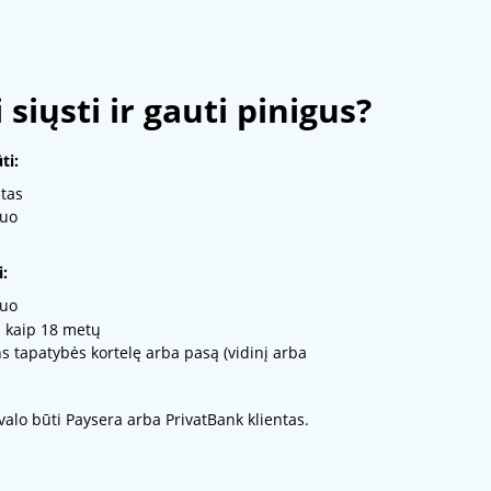
 siųsti ir gauti pinigus?
ti:
tas
muo
:
muo
 kaip 18 metų
 tapatybės kortelę arba pasą (vidinį arba
valo būti Paysera arba PrivatBank klientas.