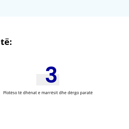
të:
Plotëso të dhënat e marrësit dhe dërgo paratë