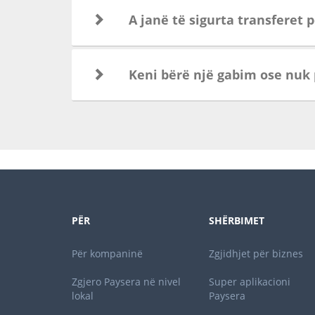
A janë të sigurta transferet 
Keni bërë një gabim ose nuk p
PËR
SHËRBIMET
Për kompaninë
Zgjidhjet për biznes
Zgjero Paysera në nivel
Super aplikacioni
lokal
Paysera