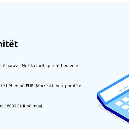
mitët
t të parave. Nuk ka tarifë për tërheqjen e
d të bëhen në
EUR
. Marrësi i merr paratë e
lojë 8000
EUR
në muaj.