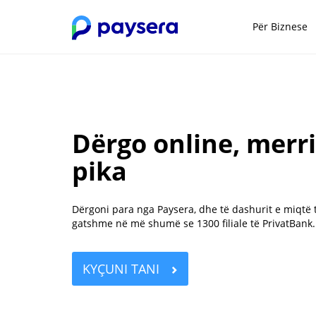
Për Biznese
Dërgo online, merr
pika
Dërgoni para nga Paysera, dhe të dashurit e miqtë 
gatshme në më shumë se 1300 filiale të PrivatBank.
KYÇUNI TANI