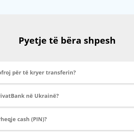
Pyetje të bëra shpesh
froj për të kryer transferin?
PrivatBank në Ukrainë?
rheqje cash (PIN)?