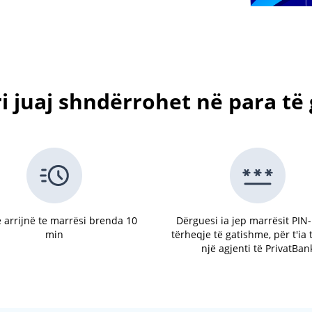
i juaj shndërrohet në para t
 arrijnë te marrësi brenda 10
Dërguesi ia jep marrësit PIN-
min
tërheqje të gatishme, për t'ia
një agjenti të PrivatBan