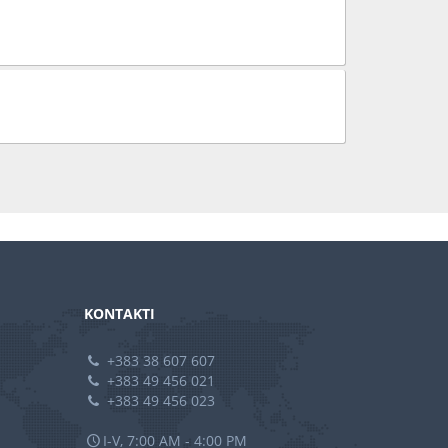
KONTAKTI
+383 38 607 607
+383 49 456 021
+383 49 456 023
I-V, 7:00 AM - 4:00 PM