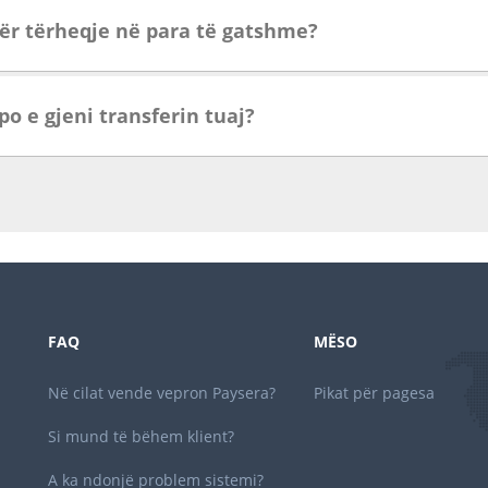
për tërheqje në para të gatshme?
o e gjeni transferin tuaj?
FAQ
MËSO
Në cilat vende vepron Paysera?
Pikat për pagesa
Si mund të bëhem klient?
A ka ndonjë problem sistemi?