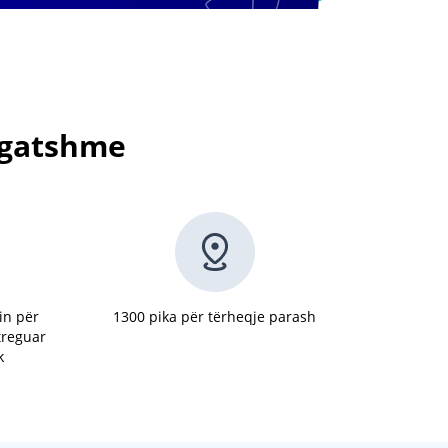
ë gatshme
in për
1300 pika për tërheqje parash
 treguar
k