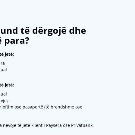
und të dërgojë dhe
ë para?
ë jetë:
era
dual
ë jetë:
dual
 vjeç
njoftim ose pasaportë (të brendshme ose
 nevojë të jetë klient i Paysera ose PrivatBank.