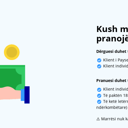
Kush m
pranoj
Dërguesi duhet t
Klient i Pays
Klient indivi
Pranuesi duhet t
Klient indivi
Të paktën 18
Të ketë letër
ndërkombëtare)
⚠️ Marrësi nuk ka