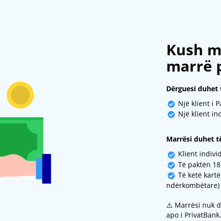
Kush m
marrë 
Dërguesi duhet t
Një klient i 
Një klient in
Marrësi duhet të
Klient indivi
Të paktën 18
Të ketë kartë
ndërkombëtare)
⚠️ Marrësi nuk d
apo i PrivatBank