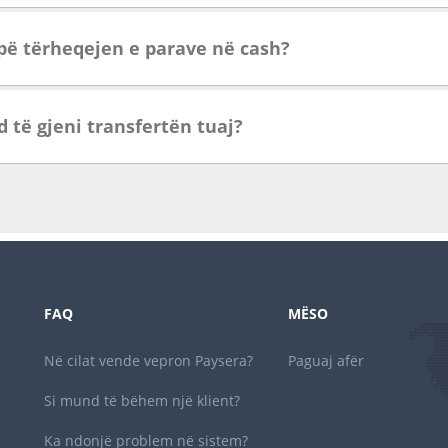
 pë tërheqejen e parave në cash?
të gjeni transfertën tuaj?
FAQ
MËSO
Në cilat vende vepron Paysera?
Paguaj afër
Si mund të bëhem një klient?
Ka ndonjë problem në sistem?