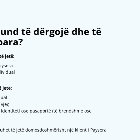
und të dërgojë dhe të
para?
ë jetë:
Paysera
dividual
 jetë:
dual
 vjeç
 identiteti ose pasaportë (të brendshme ose
uhet të jetë domosdoshmërisht një klient i Paysera
.