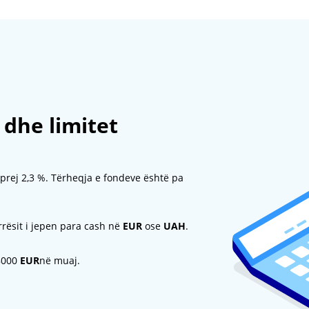
dhe limitet
 prej 2,3 %. Tërheqja e fondeve është pa
rrësit i jepen para cash në
EUR
ose
UAH
.
 8000
EUR
në muaj.