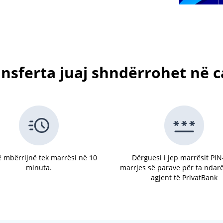
nsferta juaj shndërrohet në 
ë mbërrijnë tek marrësi në 10
Dërguesi i jep marrësit PIN
minuta.
marrjes së parave për ta ndar
agjent të PrivatBank