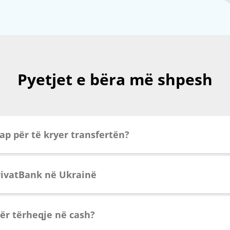
Pyetjet e bëra më shpesh
ap për të kryer transfertën?
PrivatBank në Ukrainë
për tërheqje në cash?