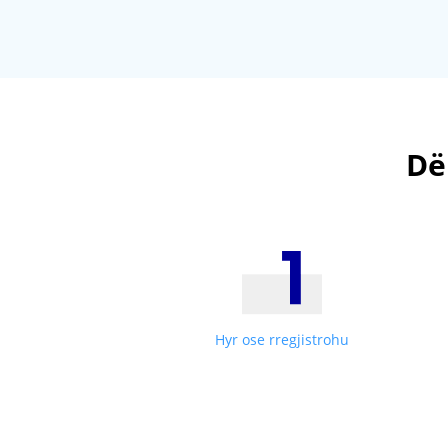
Dë
Hyr ose rregjistrohu