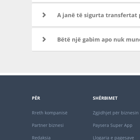
A janë të sigurta transfertat
Bëtë një gabim apo nuk mund 
PËR
SHËRBIMET
Rreth kompanisë
Zgjidhjet për biznesin
Partner biznesi
Paysera Super App
Redaksia
Llogaria e pagesave