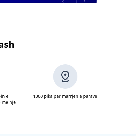
cash
-in e
1300 pika për marrjen e parave
ë me një