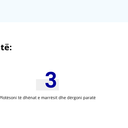
të:
Plotësoni të dhënat e marrësit dhe dërgoni paratë