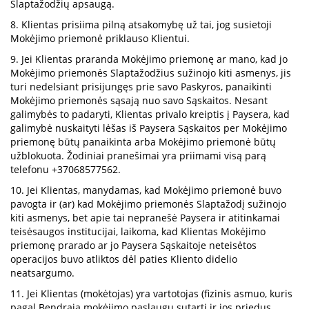
Slaptažodžių apsaugą.
8. Klientas prisiima pilną atsakomybę už tai, jog susietoji
Mokėjimo priemonė priklauso Klientui.
9. Jei Klientas praranda Mokėjimo priemonę ar mano, kad jo
Mokėjimo priemonės Slaptažodžius sužinojo kiti asmenys, jis
turi nedelsiant prisijungęs prie savo Paskyros, panaikinti
Mokėjimo priemonės sąsają nuo savo Sąskaitos. Nesant
galimybės to padaryti, Klientas privalo kreiptis į Paysera, kad
galimybė nuskaityti lėšas iš Paysera Sąskaitos per Mokėjimo
priemonę būtų panaikinta arba Mokėjimo priemonė būtų
užblokuota. Žodiniai pranešimai yra priimami visą parą
telefonu +37068577562.
10. Jei Klientas, manydamas, kad Mokėjimo priemonė buvo
pavogta ir (ar) kad Mokėjimo priemonės Slaptažodį sužinojo
kiti asmenys, bet apie tai nepranešė Paysera ir atitinkamai
teisėsaugos institucijai, laikoma, kad Klientas Mokėjimo
priemonę prarado ar jo Paysera Sąskaitoje neteisėtos
operacijos buvo atliktos dėl paties Kliento didelio
neatsargumo.
11. Jei Klientas (mokėtojas) yra vartotojas (fizinis asmuo, kuris
pagal Bendrąją mokėjimo paslaugų sutartį ir jos priedus