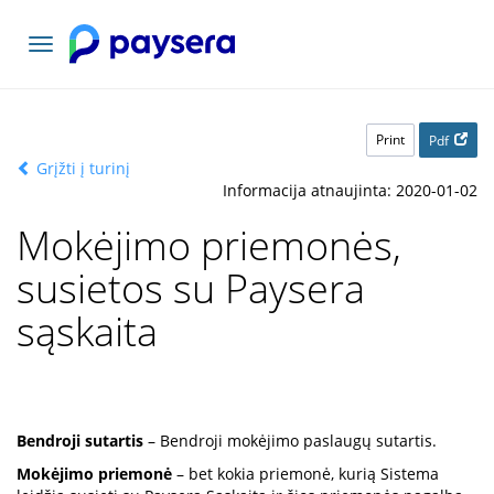
Toggle
navigation
Print
Pdf
Grįžti į turinį
Informacija atnaujinta: 2020-01-02
Mokėjimo priemonės,
susietos su Paysera
sąskaita
Bendroji sutartis
– Bendroji mokėjimo paslaugų sutartis.
Mokėjimo priemonė
– bet kokia priemonė, kurią Sistema