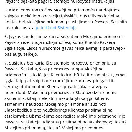
Paysera sąskaita pagal Sistemoje nurodytas instrukcijas.
5. Kiekvienos konkrečios Mokėjimo priemonės naudojimosi
sąlygos, mokėjimo operacijų taisyklės, nuskaitymo terminai,
limitai, bei Mokėjimo priemonių susiejimo su Paysera Sąskaita
instrukcijos yra
pateikiami Sistemoje
.
6. Įvykus sandoriui už kurį atsiskaitoma Mokėjimo priemone,
Paysera rezervuoja mokėjimo lėšų sumą Kliento Paysera
Sąskaitoje. Lėšos nurašomos gavus reikalavimą iš pardavėjo /
paslaugų teikėjo.
7. Susiejus bet kurią iš Sistemoje nurodytų priemonių su
Paysera Sąskaita, šios priemonės tampa Mokėjimo
priemonėmis, todėl jos Kliento turi būti atitinkamai saugomos
lygiai taip pat kaip banko mokėjimo kortelės, pinigai, kiti
vertingi dokumentai. Klientas privalo jokiais atvejais
neperduoti Mokėjimo priemonės ar Slaptažodžių kitiems
asmenims, kitaip neleisti ir nesudaryti sąlygų kitiems
asmenims naudotis Mokėjimo priemone ar sužinoti
Slaptažodžius, o to neužtikrinęs Klientas prisiima pilną
atsakomybę už mokėjimo operacijas Mokėjimo priemone ir jo
Paysera Sąskaitoje. Klientas prisiima pilną atsakomybę tiek už
Mokėjimo priemonių, tiek už Mokėjimo priemonės