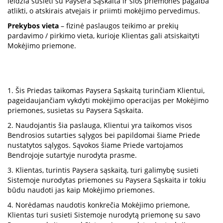
leidžia susieti su Paysera Sąskaita ir šios priemonės pagalba
atlikti, o atskirais atvejais ir priimti mokėjimo pervedimus.
Prekybos vieta
– fizinė paslaugos teikimo ar prekių
pardavimo / pirkimo vieta, kurioje Klientas gali atsiskaityti
Mokėjimo priemone.
1. Šis Priedas taikomas Paysera Sąskaitą turinčiam Klientui,
pageidaujančiam vykdyti mokėjimo operacijas per Mokėjimo
priemones, susietas su Paysera Sąskaita.
2. Naudojantis šia paslauga, Klientui yra taikomos visos
Bendrosios sutarties sąlygos bei papildomai šiame Priede
nustatytos sąlygos. Sąvokos šiame Priede vartojamos
Bendrojoje sutartyje nurodyta prasme.
3. Klientas, turintis Paysera sąskaitą, turi galimybę susieti
Sistemoje nurodytas priemones su Paysera Sąskaita ir tokiu
būdu naudoti jas kaip Mokėjimo priemones.
4. Norėdamas naudotis konkrečia Mokėjimo priemone,
Klientas turi susieti Sistemoje nurodytą priemonę su savo