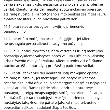
veikia siekdamas tikslų, nesusijusių su jo verslu ar profesine
veikla), Klientui tenka dėl neautorizuotų mokėjimo operacijų
atsiradę nuostoliai iki 150 (vieno šimto penkiasdešimties) eurų
ekvivalento litais, jei tie nuostoliai patirti dėl:
11.1. prarastos ar pavogtos mokėjimo priemonės
panaudojimo;
11.2. neteisėto mokėjimo priemonės įgijimo, jei Klientas
neapsaugojo personalizuotų saugumo požymių.
11.3. Jei Klientas (mokėtojas) nėra vartotojas ir (ar) mokėjimo
operacija vykdoma valstybės narės valiuta į užsienio valstybę
arba užsienio valstybės valiuta, Klientui tenka visi dėl šiame
punkte aukščiau nurodytų priežasčių patirti nuostoliai.
12. Klientui tenka visi dėl neautorizuotų mokėjimo operacijų
atsiradę nuostoliai, jei mokėtojas juos patyrė veikdamas
nesąžiningai arba dėl didelio neatsargumo ar tyčios neįvykdęs
vienos ar kelių šiame Priede arba Bendrojoje sutartyje
nustatytų pareigų, neapsaugojęs Mokėjimo priemonės ar jos
Slaptažodžių ir (ar) naudojęsis Mokėjimo priemone ne pagal
nustatytas taisykles, taip pat atvejais, kai neautorizuotos
operacijos atliktos naudojant Slaptažodžius.