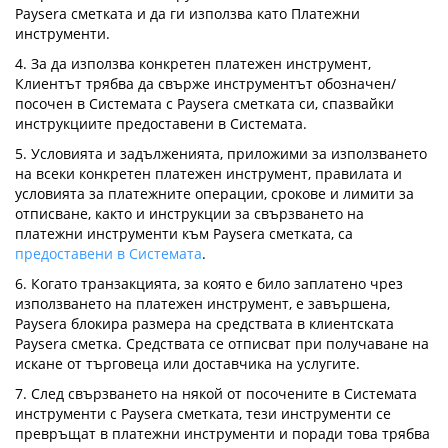
Paysera сметката и да ги използва като Платежни
инструменти.
4. За да използва конкретен платежен инструмент,
Клиентът трябва да свърже инструментът обозначен/
посочен в Системата с Paysera сметката си, спазвайки
инструкциите предоставени в Системата.
5. Условията и задълженията, приложими за използването
на всеки конкретен платежен инструмент, правилата и
условията за платежните операции, срокове и лимити за
отписване, както и инструкции за свързването на
платежни инструменти към Paysera сметката, са
предоставени в Системата
.
6. Когато транзакцията, за която е било заплатено чрез
използването на платежен инструмент, е завършена,
Paysera блокира размера на средствата в клиентската
Paysera сметка. Средствата се отписват при получаване на
искане от търговеца или доставчика на услугите.
7. След свързването на някой от посочените в Системата
инструменти с Paysera сметката, тези инструменти се
превръщат в платежни инструменти и поради това трябва