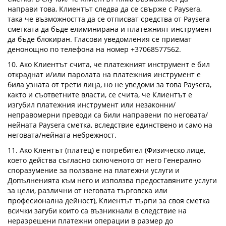
направи това, Клиентът следва да се свърже с Paysera,
така че възможността да се отписват средства от Paysera
сметката да бъде елиминирана и платежният инструмент
да бъде блокиран. Гласови уведомления се приемат
денонощно по телефона на номер +37068577562.
10. Ако Клиентът счита, че платежният инструмент е бил
откраднат и/или паролата на платежния инструмент е
била узната от трети лица, но не уведоми за това Paysera,
както и съответните власти, се счита, че Клиентът е
изгубил платежния инструмент или незаконни/
неправомерни преводи са били направени по неговата/
нейната Paysera сметка, вследствие единствено и само на
неговата/нейната небрежност.
11. Ако Клентът (платец) е потребител (Физическо лице,
което действа съгласно сключеното от него Генерално
споразумение за ползване на платежни услуги и
Допълненията към него и използва предоставяните услуги
за цели, различни от неговата търговска или
професионална дейност), Клиентът търпи за своя сметка
всички загуби които са възникнали в следствие на
неразрешени платежни операции в размер до