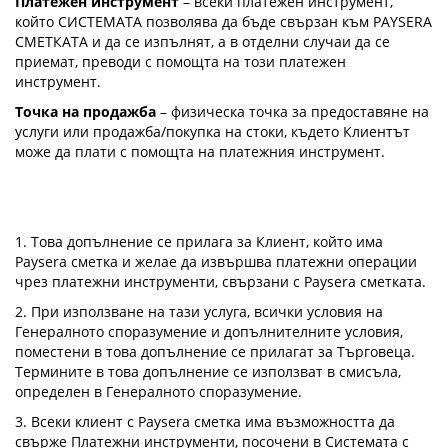
Платежен инструмент
– всеки платежен инструмент,
който СИСТЕМАТА позволява да бъде свързан към PAYSERA
СМЕТКАТА и да се изпълнят, а в отделни случаи да се
приемат, преводи с помощта на този платежен
инструмент.
Точка на продажба
– физическа точка за предоставяне на
услуги или продажба/покупка на стоки, където Клиентът
може да плати с помощта на платежния инструмент.
1. Това допълнение се прилага за Клиент, който има
Paysera сметка и желае да извършва платежни операции
чрез платежни инструменти, свързани с Paysera сметката.
2. При използване на тази услуга, всички условия на
Генералното споразумение и допълнителните условия,
поместени в това допълнение се прилагат за Търговеца.
Термините в това допълнение се използват в смисъла,
определен в Генералното споразумение.
3. Всеки клиент с Paysera сметка има възможността да
свърже Платежни инструменти, посочени в Системата с