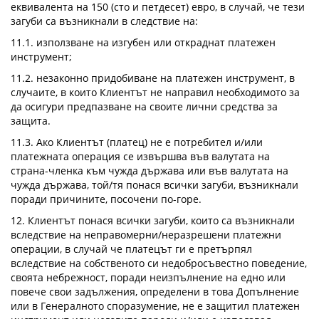
еквивалента на 150 (сто и петдесет) евро, в случай, че тези
загуби са възникнали в следствие на:
11.1. използване на изгубен или откраднат платежен
инструмент;
11.2. незаконно придобиване на платежен инструмент, в
случаите, в които Клиентът не направил необходимото за
да осигури предпазване на своите лични средства за
защита.
11.3. Aко Клиентът (платец) не е потребител и/или
платежната операция се извършва във валутата на
страна-членка към чужда държава или във валутата на
чужда държава, той/тя понася всички загуби, възникнали
поради причините, посочени по-горе.
12. Клиентът понася всички загуби, които са възникнали
вследствие на неправомерни/неразрешени платежни
операции, в случай че платецът ги е претърпял
вследствие на собственото си недобросъвестно поведение,
своята небрежност, поради неизпълнение на едно или
повече свои задължения, определени в това Допълнение
или в Генералното споразумение, не е защитил платежен