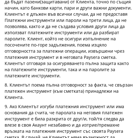
да бъдат пазени(защитавани) от Клиента, точно по същия
начин, като банкови карти, пари и други важни документи.
Клиентът е длъжен във всички случаи, да не предоставя
Платежни инструменти или пароли на трети лица, да не
позволява, както и да не създава условия други лица да
използват платежните инструменти или да разбират
паролите. Клиент, който не осигури изпълнение на
посочените по-горе задължения, поема изцяло
отговорността за платежни операции, извършени чрез
платежния инструмент и в неговата Paysera сметка.
Клиентът отговаря за осигуряването пълна защита както
на платежните инструменти, така и на паролите за
платежните инструменти.
8. Клиентът поема пълна отговорност за факта, че свързан
платежен инструмент (към сметката) принадлежи на
Клиента.
9. Ако Клиентът изгуби платежния инструмент или има
основания да счита, че паролата на неговия платежен
инструмент е била разкрита от друг/и, той/тя следва да
влезе в своя Акаунт незабавно и да изтрие/премахне
връзката на платежния инструмент със своята Paysera
сметка. В случай, че Клиентът няма възможност да