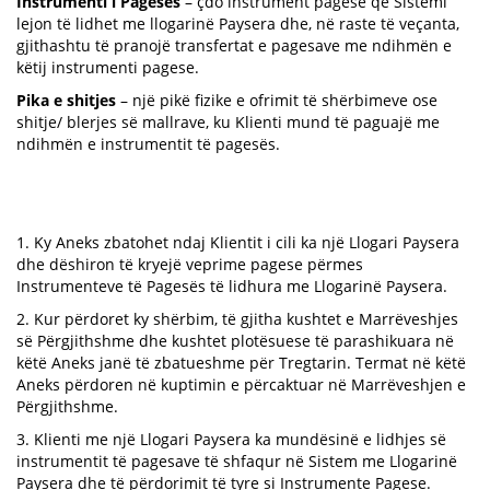
Instrumenti i Pagesës
– çdo instrument pagese që Sistemi
lejon të lidhet me llogarinë Paysera dhe, në raste të veçanta,
gjithashtu të pranojë transfertat e pagesave me ndihmën e
këtij instrumenti pagese.
Pika e shitjes
– një pikë fizike e ofrimit të shërbimeve ose
shitje/ blerjes së mallrave, ku Klienti mund të paguajë me
ndihmën e instrumentit të pagesës.
1. Ky Aneks zbatohet ndaj Klientit i cili ka një Llogari Paysera
dhe dëshiron të kryejë veprime pagese përmes
Instrumenteve të Pagesës të lidhura me Llogarinë Paysera.
2. Kur përdoret ky shërbim, të gjitha kushtet e Marrëveshjes
së Përgjithshme dhe kushtet plotësuese të parashikuara në
këtë Aneks janë të zbatueshme për Tregtarin. Termat në këtë
Aneks përdoren në kuptimin e përcaktuar në Marrëveshjen e
Përgjithshme.
3. Klienti me një Llogari Paysera ka mundësinë e lidhjes së
instrumentit të pagesave të shfaqur në Sistem me Llogarinë
Paysera dhe të përdorimit të tyre si Instrumente Pagese.