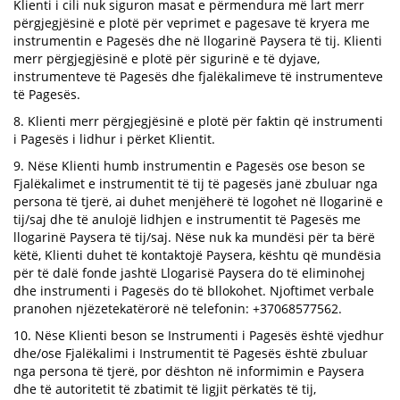
Klienti i cili nuk siguron masat e përmendura më lart merr
përgjegjësinë e plotë për veprimet e pagesave të kryera me
instrumentin e Pagesës dhe në llogarinë Paysera të tij. Klienti
merr përgjegjësinë e plotë për sigurinë e të dyjave,
instrumenteve të Pagesës dhe fjalëkalimeve të instrumenteve
të Pagesës.
8. Klienti merr përgjegjësinë e plotë për faktin që instrumenti
i Pagesës i lidhur i përket Klientit.
9. Nëse Klienti humb instrumentin e Pagesës ose beson se
Fjalëkalimet e instrumentit të tij të pagesës janë zbuluar nga
persona të tjerë, ai duhet menjëherë të logohet në llogarinë e
tij/saj dhe të anulojë lidhjen e instrumentit të Pagesës me
llogarinë Paysera të tij/saj. Nëse nuk ka mundësi për ta bërë
këtë, Klienti duhet të kontaktojë Paysera, kështu që mundësia
për të dalë fonde jashtë Llogarisë Paysera do të eliminohej
dhe instrumenti i Pagesës do të bllokohet. Njoftimet verbale
pranohen njëzetekatërorë në telefonin: +37068577562.
10. Nëse Klienti beson se Instrumenti i Pagesës është vjedhur
dhe/ose Fjalëkalimi i Instrumentit të Pagesës është zbuluar
nga persona të tjerë, por dështon në informimin e Paysera
dhe të autoritetit të zbatimit të ligjit përkatës të tij,