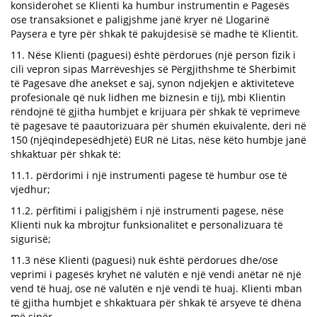
konsiderohet se Klienti ka humbur instrumentin e Pagesës
ose transaksionet e paligjshme janë kryer në Llogarinë
Paysera e tyre për shkak të pakujdesisë së madhe të Klientit.
11. Nëse Klienti (paguesi) është përdorues (një person fizik i
cili vepron sipas Marrëveshjes së Përgjithshme të Shërbimit
të Pagesave dhe anekset e saj, synon ndjekjen e aktiviteteve
profesionale që nuk lidhen me biznesin e tij), mbi Klientin
rëndojnë të gjitha humbjet e krijuara për shkak të veprimeve
të pagesave të paautorizuara për shumën ekuivalente, deri në
150 (njëqindepesëdhjetë) EUR në Litas, nëse këto humbje janë
shkaktuar për shkak të:
11.1. përdorimi i një instrumenti pagese të humbur ose të
vjedhur;
11.2. përfitimi i paligjshëm i një instrumenti pagese, nëse
Klienti nuk ka mbrojtur funksionalitet e personalizuara të
sigurisë;
11.3 nëse Klienti (paguesi) nuk është përdorues dhe/ose
veprimi i pagesës kryhet në valutën e një vendi anëtar në një
vend të huaj, ose në valutën e një vendi të huaj. Klienti mban
të gjitha humbjet e shkaktuara për shkak të arsyeve të dhëna
më sipër.