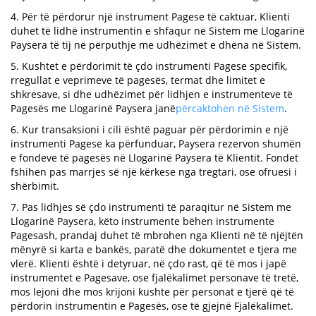
4. Për të përdorur një instrument Pagese të caktuar, Klienti
duhet të lidhë instrumentin e shfaqur në Sistem me Llogarinë
Paysera të tij në përputhje me udhëzimet e dhëna në Sistem.
5. Kushtet e përdorimit të çdo instrumenti Pagese specifik,
rregullat e veprimeve të pagesës, termat dhe limitet e
shkresave, si dhe udhëzimet për lidhjen e instrumenteve të
Pagesës me Llogarinë Paysera janë
përcaktohen në Sistem
.
6. Kur transaksioni i cili është paguar për përdorimin e një
instrumenti Pagese ka përfunduar, Paysera rezervon shumën
e fondeve të pagesës në Llogarinë Paysera të Klientit. Fondet
fshihen pas marrjes së një kërkese nga tregtari, ose ofruesi i
shërbimit.
7. Pas lidhjes së çdo instrumenti të paraqitur në Sistem me
Llogarinë Paysera, këto instrumente bëhen instrumente
Pagesash, prandaj duhet të mbrohen nga Klienti në të njëjtën
mënyrë si karta e bankës, paratë dhe dokumentet e tjera me
vlerë. Klienti është i detyruar, në çdo rast, që të mos i japë
instrumentet e Pagesave, ose fjalëkalimet personave të tretë,
mos lejoni dhe mos krijoni kushte për personat e tjerë që të
përdorin instrumentin e Pagesës, ose të gjejnë Fjalëkalimet.