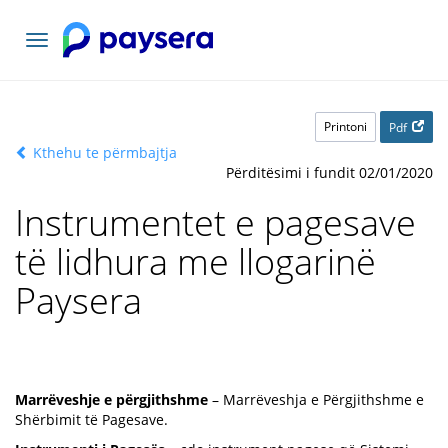
Lundrimi
toggle
Printoni
Pdf
Kthehu te përmbajtja
Përditësimi i fundit 02/01/2020
Instrumentet e pagesave
të lidhura me llogarinë
Paysera
Marrëveshje e përgjithshme
– Marrëveshja e Përgjithshme e
Shërbimit të Pagesave.