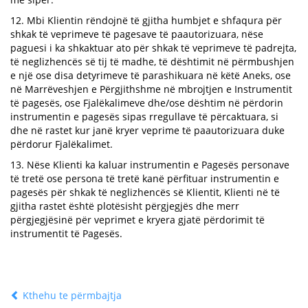
12. Mbi Klientin rëndojnë të gjitha humbjet e shfaqura për
shkak të veprimeve të pagesave të paautorizuara, nëse
paguesi i ka shkaktuar ato për shkak të veprimeve të padrejta,
të neglizhencës së tij të madhe, të dështimit në përmbushjen
e një ose disa detyrimeve të parashikuara në këtë Aneks, ose
në Marrëveshjen e Përgjithshme në mbrojtjen e Instrumentit
të pagesës, ose Fjalëkalimeve dhe/ose dështim në përdorin
instrumentin e pagesës sipas rregullave të përcaktuara, si
dhe në rastet kur janë kryer veprime të paautorizuara duke
përdorur Fjalëkalimet.
13. Nëse Klienti ka kaluar instrumentin e Pagesës personave
të tretë ose persona të tretë kanë përfituar instrumentin e
pagesës për shkak të neglizhencës së Klientit, Klienti në të
gjitha rastet është plotësisht përgjegjës dhe merr
përgjegjësinë për veprimet e kryera gjatë përdorimit të
instrumentit të Pagesës.
Kthehu te përmbajtja