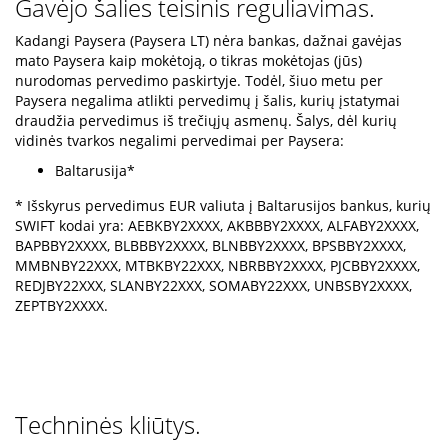
Gavėjo šalies teisinis reguliavimas.
Kadangi Paysera (Paysera LT) nėra bankas, dažnai gavėjas
mato Paysera kaip mokėtoją, o tikras mokėtojas (jūs)
nurodomas pervedimo paskirtyje. Todėl, šiuo metu per
Paysera negalima atlikti pervedimų į šalis, kurių įstatymai
draudžia pervedimus iš trečiųjų asmenų. Šalys, dėl kurių
vidinės tvarkos negalimi pervedimai per Paysera:
Baltarusija*
* Išskyrus pervedimus EUR valiuta į Baltarusijos bankus, kurių
SWIFT kodai yra: AEBKBY2XXXX, AKBBBY2XXXX, ALFABY2XXXX,
BAPBBY2XXXX, BLBBBY2XXXX, BLNBBY2XXXX, BPSBBY2XXXX,
MMBNBY22XXX, MTBKBY22XXX, NBRBBY2XXXX, PJCBBY2XXXX,
REDJBY22XXX, SLANBY22XXX, SOMABY22XXX, UNBSBY2XXXX,
ZEPTBY2XXXX.
Techninės kliūtys.