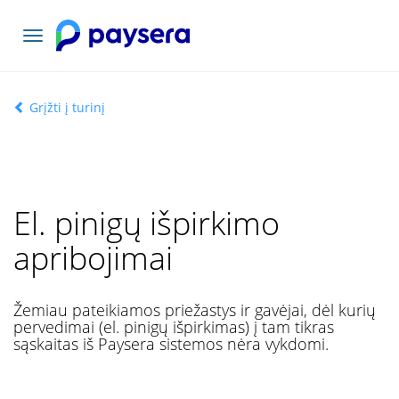
Toggle
navigation
Grįžti į turinį
El. pinigų išpirkimo
apribojimai
Žemiau pateikiamos priežastys ir gavėjai, dėl kurių
pervedimai (el. pinigų išpirkimas) į tam tikras
sąskaitas iš Paysera sistemos nėra vykdomi.