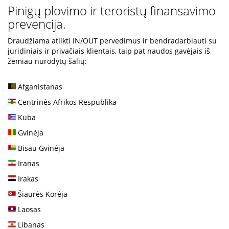
Pinigų plovimo ir teroristų finansavimo
prevencija.
Draudžiama atlikti IN/OUT pervedimus ir bendradarbiauti su
juridiniais ir privačiais klientais, taip pat naudos gavėjais iš
žemiau nurodytų šalių:
Afganistanas
Centrinės Afrikos Respublika
Kuba
Gvinėja
Bisau Gvinėja
Iranas
Irakas
Šiaurės Korėja
Laosas
Libanas