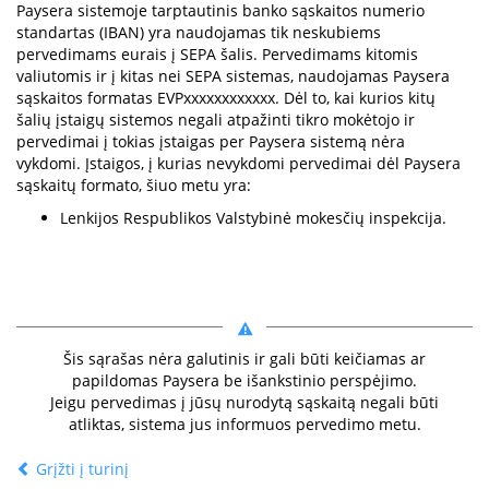
Paysera sistemoje tarptautinis banko sąskaitos numerio
standartas (IBAN) yra naudojamas tik neskubiems
pervedimams eurais į SEPA šalis. Pervedimams kitomis
valiutomis ir į kitas nei SEPA sistemas, naudojamas Paysera
sąskaitos formatas EVPxxxxxxxxxxxx. Dėl to, kai kurios kitų
šalių įstaigų sistemos negali atpažinti tikro mokėtojo ir
pervedimai į tokias įstaigas per Paysera sistemą nėra
vykdomi. Įstaigos, į kurias nevykdomi pervedimai dėl Paysera
sąskaitų formato, šiuo metu yra:
Lenkijos Respublikos Valstybinė mokesčių inspekcija.
Šis sąrašas nėra galutinis ir gali būti keičiamas ar
papildomas Paysera be išankstinio perspėjimo.
Jeigu pervedimas į jūsų nurodytą sąskaitą negali būti
atliktas, sistema jus informuos pervedimo metu.
Grįžti į turinį