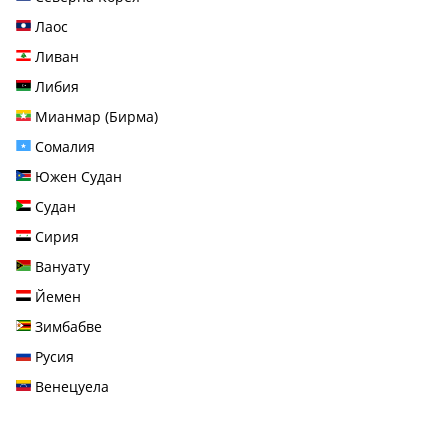
Лаос
Ливан
Либия
Мианмар (Бирма)
Сомалия
Южен Судан
Судан
Сирия
Вануату
Йемен
Зимбабве
Русия
Венецуела