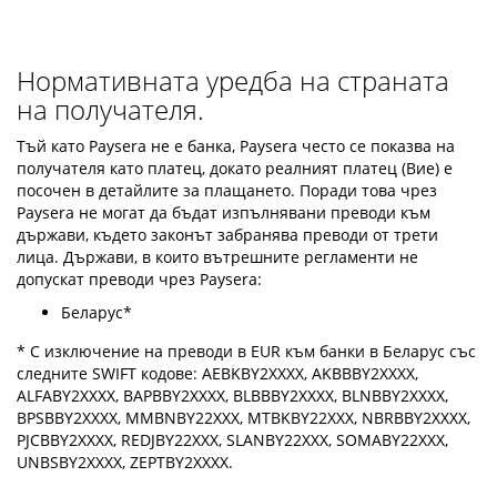
Нормативната уредба на страната
на получателя.
Тъй като Paysera не е банка, Paysera често се показва на
получателя като платец, докато реалният платец (Вие) е
посочен в детайлите за плащането. Поради това чрез
Paysera не могат да бъдат изпълнявани преводи към
държави, където законът забранява преводи от трети
лица. Държави, в които вътрешните регламенти не
допускат преводи чрез Paysera:
Беларус*
* С изключение на преводи в EUR към банки в Беларус със
следните SWIFT кодове: AEBKBY2XXXX, AKBBBY2XXXX,
ALFABY2XXXX, BAPBBY2XXXX, BLBBBY2XXXX, BLNBBY2XXXX,
BPSBBY2XXXX, MMBNBY22XXX, MTBKBY22XXX, NBRBBY2XXXX,
PJCBBY2XXXX, REDJBY22XXX, SLANBY22XXX, SOMABY22XXX,
UNBSBY2XXXX, ZEPTBY2XXXX.