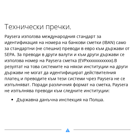
Технически пречки.
Paysera използва международния стандарт за
идентификация на номера на банкови сметки (IBAN) само
за стандартни (не спешни) преводи в евро към държави от
SEPA. За преводи в други валути и към други държави се
използва номер на Paysera сметка (EVPxxxxxxxxxxxx).В
резултат на това системите на някои институции на други
държави не могат да идентифицират действителния
платец и преводите към тези системи чрез Paysera не се
изпълняват. Поради различния формат на сметка, Paysera
не изпълнява преводи към следните институции:
Държавна данъчна инспекция на Полша.