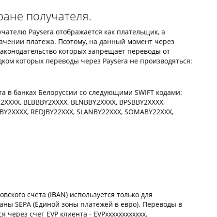
ране получателя.
лучателю Paysera отображается как плательщик, а
ачении платежа. Поэтому, на данный момент через
законодательство которых запрещает переводы от
дком которых переводы через Paysera не производяться:
та в банках Белоруссии со следующими SWIFT кодами:
2XXXX, BLBBBY2XXXX, BLNBBY2XXXX, BPSBBY2XXXX,
Y2XXXX, REDJBY22XXX, SLANBY22XXX, SOMABY22XXX,
вского счета (IBAN) используется только для
аны SEPA (Единой зоны платежей в евро). Переводы в
 через счет EVP клиента - EVPxxxxxxxxxxxx.