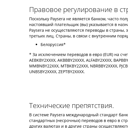
Правовое регулирование в ст
Поскольку Paysera не является банком, часто по
настоявший плательщик (вы) указывается в назн
Paysera не осуществляются переводы в страны, 
третьих лиц. Страны, в связи с внутренним поря
Белоруссия*
* За исключением переводов в евро (EUR) на сче
AEBKBY2XXXX, AKBBBY2XXXX, ALFABY2XXXX, BAPBBY
MMBNBY22XXX, MTBKBY22XXX, NBRBBY2XXXX, PJCBB
UNBSBY2XXXX, ZEPTBY2XXXX.
Технические препятствия.
В системе Paysera международный стандарт банко
стандартных (несрочных) переводов в евро в стр
других валютах и в другие страны осуществляются