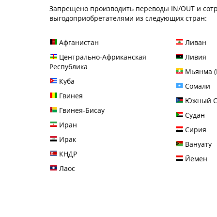
Запрещено производить переводы IN/OUT и сот
выгодоприобретателями из следующих стран:
Афганистан
Ливан
Центрально-Африканская
Ливия
Республика
Мьянма (
Куба
Сомали
Гвинея
Южный С
Гвинея-Бисау
Судан
Иран
Сирия
Ирак
Вануату
КНДР
Йемен
Лаос