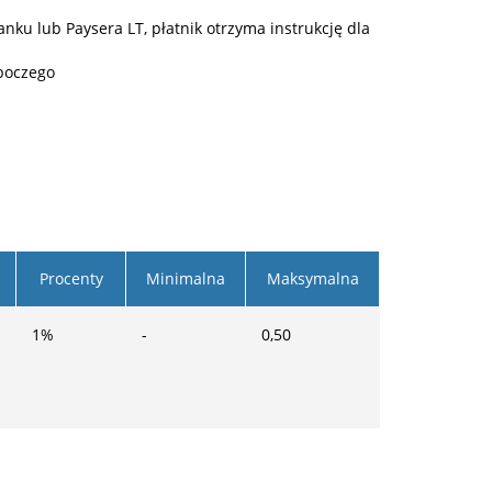
ku lub Paysera LT, płatnik otrzyma instrukcję dla
boczego
Procenty
Minimalna
Maksymalna
1
%
-
0,50