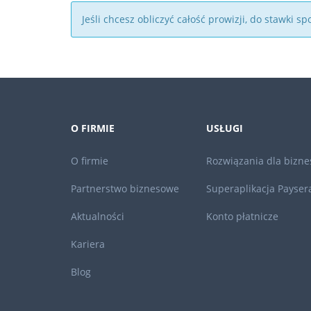
Jeśli chcesz obliczyć całość prowizji, do stawki
O FIRMIE
USŁUGI
O firmie
Rozwiązania dla bizne
Partnerstwo biznesowe
Superaplikacja Payser
Aktualności
Konto płatnicze
Kariera
Blog