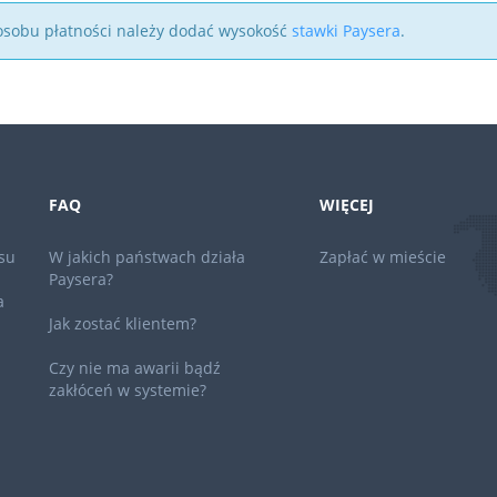
 sposobu płatności należy dodać wysokość
stawki Paysera
.
FAQ
WIĘCEJ
su
W jakich państwach działa
Zapłać w mieście
Paysera?
a
Jak zostać klientem?
Czy nie ma awarii bądź
zakłóceń w systemie?