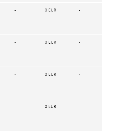
-
0
EUR
-
-
0
EUR
-
-
0
EUR
-
-
0
EUR
-