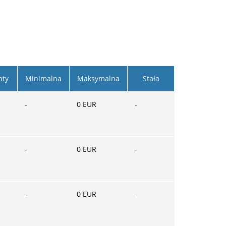
nty
Minimalna
Maksymalna
Stała
-
0
EUR
-
-
0
EUR
-
-
0
EUR
-