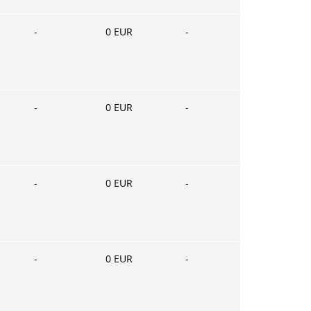
-
0
EUR
-
-
0
EUR
-
-
0
EUR
-
-
0
EUR
-