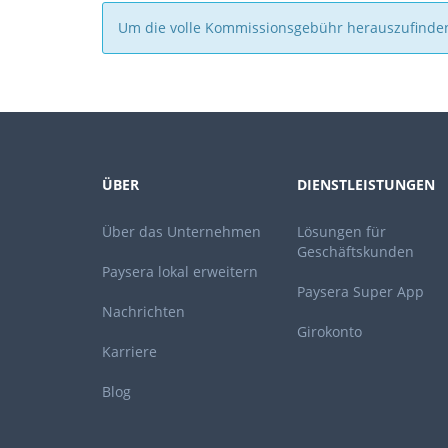
Um die volle Kommissionsgebühr herauszufinde
ÜBER
DIENSTLEISTUNGEN
Über das Unternehmen
Lösungen für
Geschäftskunden
Paysera lokal erweitern
Paysera Super App
Nachrichten
Girokonto
Karriere
Blog