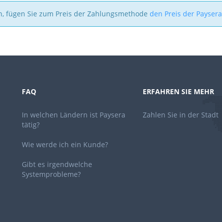
n, fügen Sie zum Preis der Zahlungsmethode
den Preis der Payser
FAQ
ERFAHREN SIE MEHR
In welchen Ländern ist Paysera
Zahlen Sie in der Stadt
tätig?
Wie werde ich ein Kunde?
Gibt es irgendwelche
Systemprobleme?