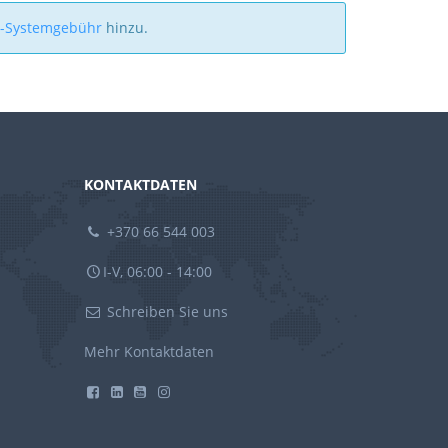
a-Systemgebühr
hinzu.
KONTAKTDATEN
+370 66 544 003
I-V, 06:00 - 14:00
Schreiben Sie uns
Mehr Kontaktdaten