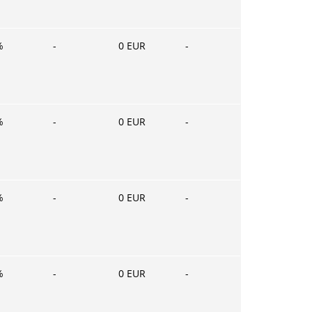
%
-
0
EUR
-
%
-
0
EUR
-
%
-
0
EUR
-
%
-
0
EUR
-