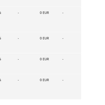
%
-
0
EUR
-
%
-
0
EUR
-
%
-
0
EUR
-
%
-
0
EUR
-