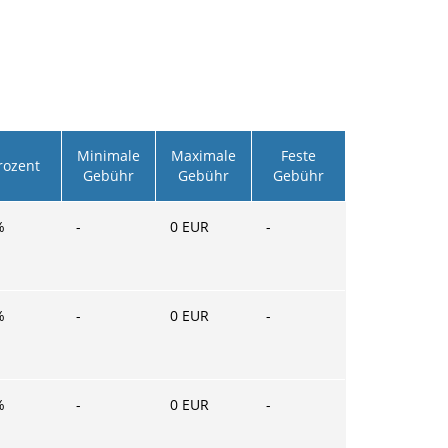
Minimale
Maximale
Feste
rozent
Gebühr
Gebühr
Gebühr
%
-
0
EUR
-
%
-
0
EUR
-
%
-
0
EUR
-