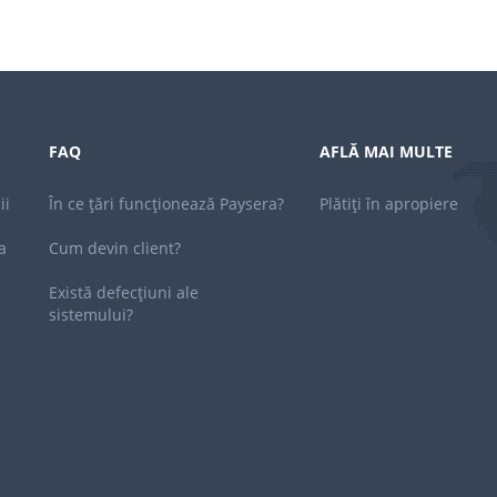
FAQ
AFLĂ MAI MULTE
ii
În ce țări funcționează Paysera?
Plătiți în apropiere
a
Cum devin client?
Există defecțiuni ale
sistemului?