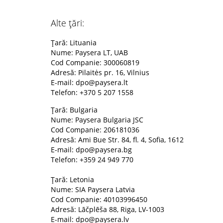
Alte țări:
Țară: Lituania
Nume: Paysera LT, UAB
Cod Companie: 300060819
Adresă: Pilaitės pr. 16, Vilnius
E-mail:
dpo@paysera.lt
Telefon: +370 5 207 1558
Țară: Bulgaria
Nume: Paysera Bulgaria JSC
Cod Companie: 206181036
Adresă: Ami Bue Str. 84, fl. 4, Sofia, 1612
E-mail:
dpo@paysera.bg
Telefon: +359 24 949 770
Țară: Letonia
Nume: SIA Paysera Latvia
Cod Companie: 40103996450
Adresă: Lāčplēša 88, Riga, LV-1003
E-mail:
dpo@paysera.lv