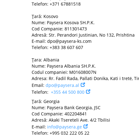
Telefon: +371 67881518
Țară: Kosovo
Nume: Paysera Kosova SH.P.K.
Cod Companie: 811301473
Adresă: Str. Perandori Justinian, No 132, Prishtina
E-mail:
dpo@paysera-ks.com
Telefon: +383 38 607 607
Țara: Albania
Nume: Paysera Albania SH.P.K.
Codul companiei: M01608007N
Adresa: Rr. Fadil Rada, Pallati Donika, Kati i tretë, T
Email:
dpo@paysera.al
Telefon:
+355 44 500 800
Țară: Georgia
Nume: Paysera Bank Georgia, JSC
Cod Companie: 402204841
Adresă: Akaki Tsereteli Ave. 4/2 Tbilisi
E-mail:
info@paysera.ge
Telefon: +995 032 222 05 22