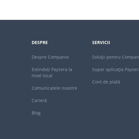
DESPRE
SERVICII
Despre Companie
Soluții pentru Compan
Extindeți Paysera la
Super aplicația Payser
nivel local
Cont de plată
Comunicatele noastre
Carieră
Blog