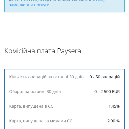
замовлення послуги
.
Комісійна плата Paysera
Кількість
0 - 50 операцій
операцій
за
0 - 2 500 EUR
останні
30
днів
1,45
%
Оборот
2,90
%
за