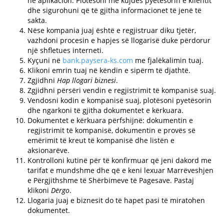
në aplikacion. Plotësoni me kujdes pyetësorin e klientit
dhe sigurohuni që të gjitha informacionet të jenë të
sakta.
Nëse kompania juaj është e regjistruar diku tjetër,
vazhdoni procesin e hapjes së llogarisë duke përdorur
një shfletues interneti.
Kyçuni në
bank.paysera-ks.com
me fjalëkalimin tuaj.
Klikoni emrin tuaj në këndin e sipërm të djathtë.
Zgjidhni
Hap llogari biznesi
.
Zgjidhni përsëri vendin e regjistrimit të kompanisë suaj.
Vendosni kodin e kompanisë suaj, plotësoni pyetësorin
dhe ngarkoni të gjitha dokumentet e kërkuara.
Dokumentet e kërkuara përfshijnë: dokumentin e
regjistrimit të kompanisë, dokumentin e provës së
emërimit të kreut të kompanisë dhe listën e
aksionarëve.
Kontrolloni kutinë për të konfirmuar që jeni dakord me
tarifat e mundshme dhe që e keni lexuar Marrëveshjen
e Përgjithshme të Shërbimeve të Pagesave. Pastaj
klikoni
Dërgo
.
Llogaria juaj e biznesit do të hapet pasi të miratohen
dokumentet.