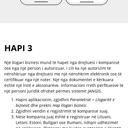
HAPI 3
Një llogari biznesi mund të hapet nga drejtuesi i kompanisë
ose nga një person i autorizuar, i cili ka një autorizim të
nënshkruar nga drejtuesi me një nënshkrim elektronik ose të
certifikuar nga një noter. Një nga dokumentet e kërkuara
është një listë e aksionarëve. Informacioni rreth përfituesve të
një personi juridik ofrohet përmes sistemit JANGIS.
Hapni aplikacionin, zgjidhni
Parametrat
>
Llogaritë e
biznesit
dhe prekni
Hap llogari biznesi
.
Zgjidhni vendin e regjistrimit të kompanisë suaj.
Nëse kompania juaj është e regjistruar në Lituani,
Letoni, Estoni, Bullgari ose Rumani, ndiqni udhëzimet