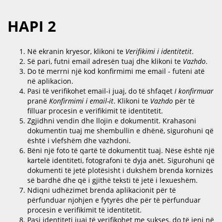
HAPI 2
Në ekranin kryesor, klikoni te
Verifikimi i identitetit
.
Së pari, futni email adresën tuaj dhe klikoni te
Vazhdo
.
Do të merrni një kod konfirmimi me email - futeni atë
në aplikacion.
Pasi të verifikohet email-i juaj, do të shfaqet
I konfirmuar
pranë
Konfirmimi i email-it
. Klikoni te
Vazhdo
për të
filluar procesin e verifikimit të identitetit.
Zgjidhni vendin dhe llojin e dokumentit. Krahasoni
dokumentin tuaj me shembullin e dhënë, sigurohuni që
është i vlefshëm dhe vazhdoni.
Bëni një foto të qartë të dokumentit tuaj. Nëse është një
kartelë identiteti, fotografoni të dyja anët. Sigurohuni që
dokumenti të jetë plotësisht i dukshëm brenda kornizës
së bardhë dhe që i gjithë teksti të jetë i lexueshëm.
Ndiqni udhëzimet brenda aplikacionit për të
përfunduar njohjen e fytyrës dhe për të përfunduar
procesin e verifikimit të identitetit.
Pasi identiteti juaj të verifikohet me sukses, do të jeni në