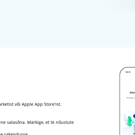
ketist või Apple App Store'ist.
ine salasõna. Märkige, et te nõustute
see rakendusse.