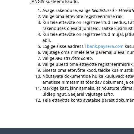
JANGIS-süsteemi kaudu.
Avage rakenduse, valige
Seadistused
>
Ettevõt
Valige oma ettevõtte registreerimise riik.
Kui teie ettevõte on registreeritud Leedus, Lät
rakenduses olevaid juhiseid. Täitke küsimustik
Kui teie ettevõte on registreeritud mujal, jät
abil.
Logige sisse aadressil
bank.paysera.com
kasu
Vajutage oma nimele lehe paremal üleval nur
Valige
Ava ettevõtte konto
.
Valige uuesti oma ettevõtte registreerimisriik.
Sisesta oma ettevõtte kood, täidke küsimustik
Nõutavate dokumentide hulka kuuluvad: ettevõ
ametisse nimetamist tõendav dokument ja osa
Märkige kast, kinnitamaks, et nõustute võima
üldlepingut. Seejärel vajutage
Esita
.
Teie ettevõtte konto avatakse pärast dokumen