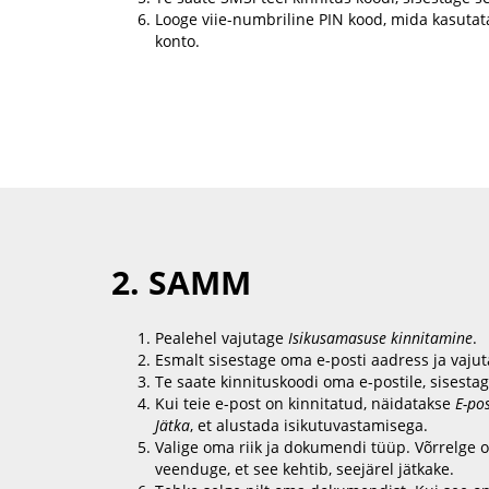
Looge viie-numbriline PIN kood, mida kasuta
konto.
2. SAMM
Pealehel vajutage
Isikusamasuse kinnitamine
.
Esmalt sisestage oma e-posti aadress ja vaju
Te saate kinnituskoodi oma e-postile, sisesta
Kui teie e-post on kinnitatud, näidatakse
E-po
Jätka
, et alustada isikutuvastamisega.
Valige oma riik ja dokumendi tüüp. Võrrelge 
veenduge, et see kehtib, seejärel jätkake.