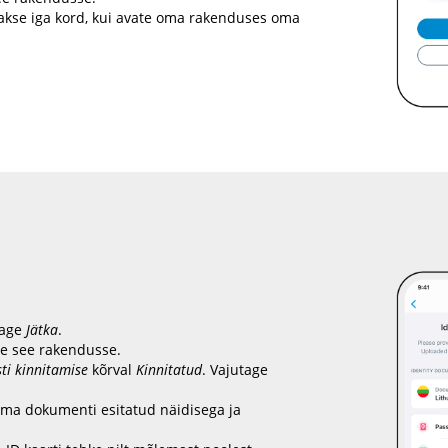
takse iga kord, kui avate oma rakenduses oma
tage
Jätka
.
ge see rakendusse.
sti kinnitamise
kõrval
Kinnitatud
. Vajutage
oma dokumenti esitatud näidisega ja