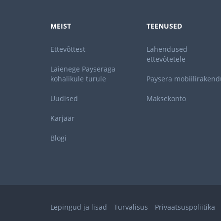
MEIST
TEENUSED
Ettevõttest
Lahendused
ettevõtetele
Laienege Payseraga
kohalikule turule
Paysera mobiilirakend
Uudised
Maksekonto
Karjäär
Blogi
Lepingud ja lisad
Turvalisus
Privaatsuspoliitika