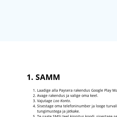
1. SAMM
Laadige alla Paysera rakendus Google Play Mar
Avage rakendus ja valige oma keel.
Vajutage
Loo Konto
.
Sisestage oma telefoninumber ja looge turval
tungimustega ja jätkake.
Te saate SMSi teel kinnitus koodi, sisestage 