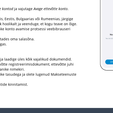
te kontod
ja vajutage
Avage ettevõtte konto
.
is, Eestis, Bulgaarias või Rumeenias, järgige
 hoolikalt ja veenduge, et kogu teave on õige.
kake konto avamise protsessi veebibrauseri
tades oma salasõna.
gas.
 ja laadige üles kõik vajalikud dokumendid.
tte registreerimisdokument, ettevõtte juhi
nike nimekiri.
like tasudega ja olete lugenud Makseteenuste
tide kinnitamist.