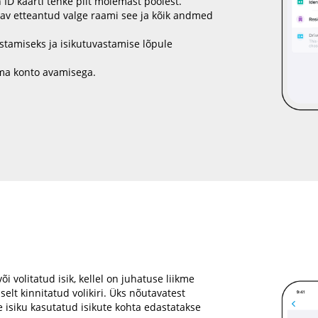
ID kaarti tehke pilt mõlemast poolest.
tav etteantud valge raami see ja kõik andmed
stamiseks ja isikutuvastamise lõpule
 oma konto avamisega.
i volitatud isik, kellel on juhatuse liikme
lselt kinnitatud volikiri. Üks nõutavatest
e isiku kasutatud isikute kohta edastatakse