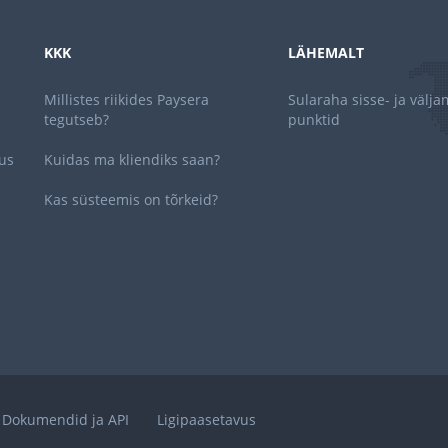
KKK
LÄHEMALT
Millistes riikides Paysera
Sularaha sisse- ja välj
tegutseb?
punktid
us
Kuidas ma kliendiks saan?
Kas süsteemis on tõrkeid?
Dokumendid ja API
Ligipaasetavus