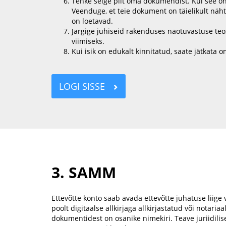
Tehke selge pilt oma dokumendist. Kui see on 
Veenduge, et teie dokument on täielikult näh
on loetavad.
Järgige juhiseid rakenduses näotuvastuse teo
viimiseks.
Kui isik on edukalt kinnitatud, saate jätkata
LOGI SISSE
3. SAMM
Ettevõtte konto saab avada ettevõtte juhatuse liige võ
poolt digitaalse allkirjaga allkirjastatud või notariaa
dokumentidest on osanike nimekiri. Teave juriidilis