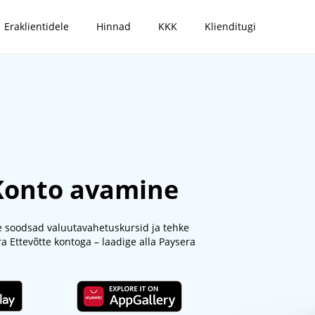
Eraklientidele
Hinnad
KKK
Klienditugi
 Konto avamine
e soodsad valuutavahetuskursid ja tehke
 Ettevõtte kontoga – laadige alla Paysera