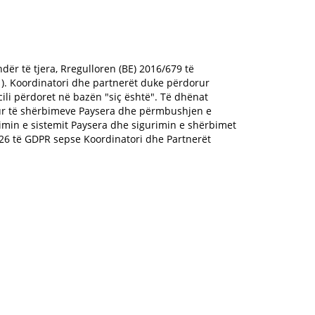
dër të tjera, Rregulloren (BE) 2016/679 të
R ). Koordinatori dhe partnerët duke përdorur
cili përdoret në bazën "siç është". Të dhënat
hur të shërbimeve Paysera dhe përmbushjen e
imin e sistemit Paysera dhe sigurimin e shërbimet
 26 të GDPR sepse Koordinatori dhe Partnerët