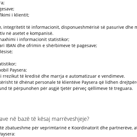
ra;
gesave;
kimi i klientit;
e, integritetit të informacionit, disponueshmërisë së pasurive dhe 
tiv në asetet e kompanisë.
xhimi i informacionit statistikor;
ogari IBAN dhe ofrimin e shërbimeve të pagesave;
lësisë;
tistikor;
obil Paysera;
i i rrezikut të kredisë dhe marrja e automatizuar e vendimeve.
risht të dhënat personale të klientëve Paysera që lidhen drejtpër
nd të përpunohen për asgjë tjetër përveç qëllimeve të treguara.
nave në bazë të kësaj marrëveshjeje?
ë zbatueshme për veprimtarinë e Koordinatorit dhe partnerëve, at
Paysera: