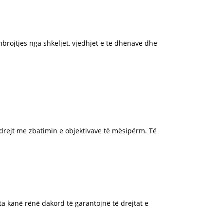
mbrojtjes nga shkeljet, vjedhjet e të dhënave dhe
drejt me zbatimin e objektivave të mësipërm. Të
a kanë rënë dakord të garantojnë të drejtat e