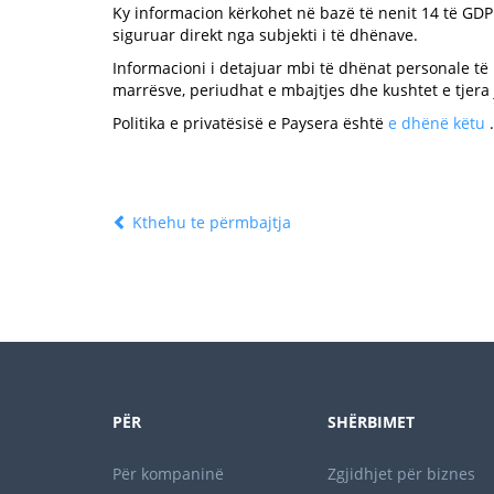
Ky informacion kërkohet në bazë të nenit 14 të GDP
siguruar direkt nga subjekti i të dhënave.
Informacioni i detajuar mbi të dhënat personale të
marrësve, periudhat e mbajtjes dhe kushtet e tjera 
Politika e privatësisë e Paysera është
e dhënë këtu
.
Kthehu te përmbajtja
PËR
SHËRBIMET
Për kompaninë
Zgjidhjet për biznes