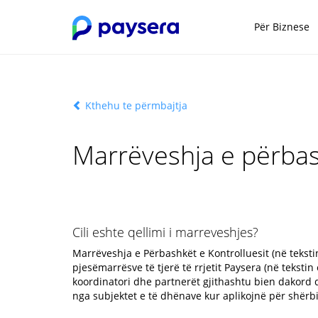
Për Biznese
Kthehu te përmbajtja
Marrëveshja e përbash
Cili eshte qellimi i marreveshjes?
Marrëveshja e Përbashkët e Kontrolluesit (në teksti
pjesëmarrësve të tjerë të rrjetit Paysera (në tekst
koordinatori dhe partnerët gjithashtu bien dakord 
nga subjektet e të dhënave kur aplikojnë për shërb