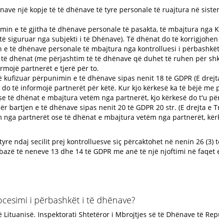
hënave një kopje të të dhënave të tyre personale të ruajtura në sis
imin e të gjitha të dhënave personale të pasakta, të mbajtura nga K
 të siguruar nga subjekti i të Dhënave). Të dhënat do të korrigjohen
n e të dhënave personale të mbajtura nga kontrolluesi i përbashkët s
ë të dhënat (me përjashtim të të dhënave që duhet të ruhen për shk
rmojë partnerët e tjerë për to.
ë kufizuar përpunimin e të dhënave sipas nenit 18 të GDPR (E drejta
ri do të informojë partnerët për këtë. Kur kjo kërkesë ka të bëjë m
se të dhënat e mbajtura vetëm nga partnerët, kjo kërkesë do t'u përc
ër bartjen e të dhënave sipas nenit 20 të GDPR 20 str. (E drejta e
 nga partnerët ose të dhënat e mbajtura vetëm nga partnerët, kërke
tyre ndaj secilit prej kontrolluesve siç përcaktohet në nenin 26 (3) 
bazë të neneve 13 dhe 14 të GDPR me anë të një njoftimi në faqet e 
rocesimi i përbashkët i të dhënave?
ë Lituanisë. Inspektorati Shtetëror i Mbrojtjes së të Dhënave të Re