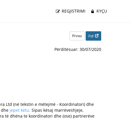
REGJISTRIMI
KYÇU
Printo
Pdf
Përditësuar: 30/07/2020
ra Ltd (në tekstin e mëtejmë - Koordinatori) dhe
t dhe
jepet këtu.
Sipas kësaj marrëveshjeje,
ra të dhëna te koordinatori dhe (ose) partnerëve