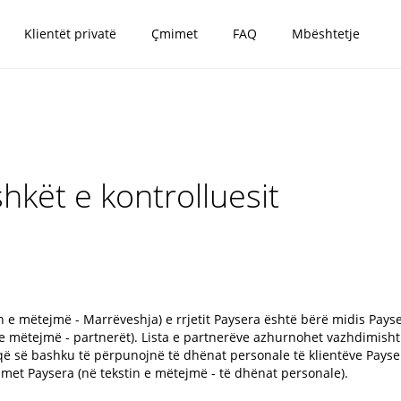
Klientët privatë
Çmimet
FAQ
Mbështetje
kët e kontrolluesit
n e mëtejmë - Marrëveshja) e rrjetit Paysera është bërë midis Payse
in e mëtejmë - partnerët). Lista e partnerëve azhurnohet vazhdimish
që së bashku të përpunojnë të dhënat personale të klientëve Payse
imet Paysera (në tekstin e mëtejmë - të dhënat personale).