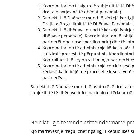
Koordinatori do t'i sigurojë subjektit të të D
drejta e hyrjes në të dhënat personale).
Subjekti i të Dhënave mund të kërkojë korrigj
Drejta e Rregullimit të të Dhënave Personale,
Subjekti i të dhënave mund të kërkojë fshirje
dhënave personale). Koordinatori do të fshij
partnerët dhe / ose koordinatorin) dhe të info
Koordinatori do të administrojë kërkesa për t
kufizimi i procesit të përpunimit, Koordinato
Kontrolluesit të kryera vetëm nga partnerët o
Koordinatori do të administrojë çdo kërkesë p
kërkesë ka të bëjë me proceset e kryera vetëm
partnerëve.
Subjekti i të Dhënave mund të ushtrojë të drejtat e 
subjektit të të dhënave informacionin e kërkuar në 
Në cilat ligje të vendit është ndërmarrë p
Kjo marrëveshje rregullohet nga ligji i Republikës s