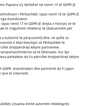
temin Paysera siç kërkohet në nenin 15 të GDPR (E
ontrolluesi i Përbashkët, sipas nenit 16 të GDPR (E
 nga Koordinatori.
ipas nenit 17 të GDPR (E drejta e fshirjes së të
ak të rregullimit shtetëror të zbatueshëm për
 e kufizimit të përpunimit) dhe, në qoftë se
e proceset e Marrëveshjes së Përbashkët të
illet drejtpërdrejt këtyre partnerëve.
 Transportueshmërisë së të Dhënave). Kur kjo
sa përkatëse do t'u përcillet drejtpërdrejt këtyre
të GDPR. Koordinatori dhe partnerët do t'i japin
tyre të internetit.
publikës Lituania është autoriteti mbikëqyrës