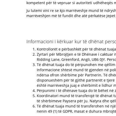
kompetent për të vepruar si autoriteti udhëheqës
Ju lutemi vini re se kjo marrëveshje mund të ndrys
marrëveshjen më të fundit dhe atë përkatëse jepet
Informacioni i kërkuar kur të dhënat pers
Kontrollorët e përbashkët për të dhënat tuaja
Zyrtari për Mbrojtjen e të Dhënave i caktuar
Ridding Lane, Greenford, Angli, UB6 0JY. Pers
Të dhënat tuaja do të përpunohen me qëllim të
Informacione shtesë mund të gjenden në polit
ndërsa ofron shërbime për Partnerin. Të dhëna
disponueshëm për të gjithë partnerët e tjerë 
është marrëveshja juaj e shërbimit e lidhur 
Përpunimi i të dhënave tuaja do të bëhet në z
Koordinatori mund të transferojë të dhënat tu
të shërbimeve Paysera për ju. Natyra dhe qëll
Të dhënat tuaja mund të transferohen në një 
nenin 49 (1) të GDPR, masat e duhura mbrojtë