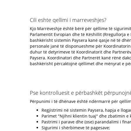
Cili eshte qellimi i marreveshjes?
Kjo Marrëveshje është bërë për qëllime të sigurimit
Parlamentit Evropian dhe të Këshillit (Rregullorja 
bashkërisht sistemin Paysera kanë qasje në të dhëna
personale janë të disponueshme për Koordinatorin 
duhur të detyrimeve të Koordinatorit dhe Partnerëv
Paysera. Koordinatori dhe Partnerët kanë rënë dako
bashkërisht përcaktojnë qëllimet dhe mënyrat e pë
Pse kontrolluesit e përbashkët përpunojn
Përpunimi i të dhënave është ndërmarrë për qëllime
Regjistrimi në sistemin Paysera, hapja e lloga
Parimet "Njihni klientin tuaj" dhe zbatimin e k
Pastrimi i parave dhe (ose) parandalimi i finan
Sigurimi i shërbimeve të pagesave;