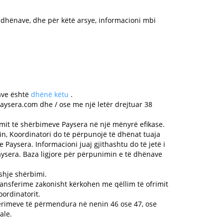
 dhënave, dhe për këtë arsye, informacioni mbi
lave është
dhënë këtu
.
aysera.com
dhe / ose me një letër drejtuar 38
imit të shërbimeve Paysera në një mënyrë efikase.
in, Koordinatori do të përpunojë të dhënat tuaja
Paysera. Informacioni juaj gjithashtu do të jetë i
Paysera. Baza ligjore për përpunimin e të dhënave
shje shërbimi.
transferime zakonisht kërkohen me qëllim të ofrimit
ordinatorit.
ferimeve të përmendura në nenin 46 ose 47, ose
ale.