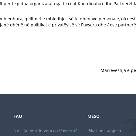
R për të gjitha organizatat nga të cilat Koordinatori dhe Partnerë
 mbledhura, qëllimet e mbledhjes së të dhënave personale, ofruesit
janë dhënë në politikat e privatësisë së Paysera dhe / ose partnerë
Marrëveshja e pë
FAQ
MËSO
Në cilat vende vepron Paysera?
Pikat për pagesa