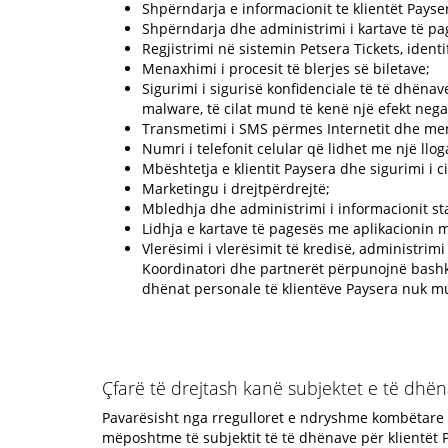
Shpërndarja e informacionit te klientët Payse
Shpërndarja dhe administrimi i kartave të pa
Regjistrimi në sistemin Petsera Tickets, identifi
Menaxhimi i procesit të blerjes së biletave;
Sigurimi i sigurisë konfidenciale të të dhënav
malware, të cilat mund të kenë një efekt nega
Transmetimi i SMS përmes Internetit dhe mena
Numri i telefonit celular që lidhet me një ll
Mbështetja e klientit Paysera dhe sigurimi i ci
Marketingu i drejtpërdrejtë;
Mbledhja dhe administrimi i informacionit sta
Lidhja e kartave të pagesës me aplikacionin m
Vlerësimi i vlerësimit të kredisë, administrim
Koordinatori dhe partnerët përpunojnë bashkë
dhënat personale të klientëve Paysera nuk mu
Çfarë të drejtash kanë subjektet e të dhë
Pavarësisht nga rregulloret e ndryshme kombëtare t
mëposhtme të subjektit të të dhënave për klientët 