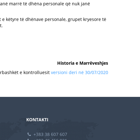
t kanë marrë të dhëna personale që nuk janë
 e këtyre të dhënave personale, grupet kryesore të
t.
Historia e Marrëveshjes
rbashkët e kontrolluesit
versioni deri në 30/07/2020
KONTAKTI
+383 38 607 607