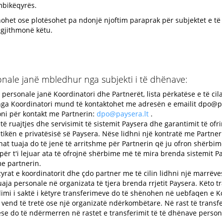
 mbikëqyrës.
hohet ose plotësohet pa ndonjë njoftim paraprak për subjektet e të
 gjithmonë këtu.
onale janë mbledhur nga subjekti i të dhënave:
 personale janë Koordinatori dhe Partnerët, lista përkatëse e të ci
 nga Koordinatori mund të kontaktohet me adresën e emailit
dpo@p
oni për kontakt me Partnerin:
dpo@paysera.lt
.
 ruajtjes dhe servisimit të sistemit Paysera dhe garantimit të ofr
ikën e privatësisë së Paysera. Nëse lidhni një kontratë me Partner
t tuaja do të jenë të arritshme për Partnerin që ju ofron shërbime 
për t'i lejuar ata të ofrojnë shërbime më të mira brenda sistemit 
me partnerin.
yrat e koordinatorit dhe çdo partner me të cilin lidhni një marrëve
aja personale në organizata të tjera brenda rrjetit Paysera. Këto 
imi i saktë i këtyre transferimeve do të shënohen në uebfaqen e Ko
vend të tretë ose një organizatë ndërkombëtare. Në rast të trans
se do të ndërmerren në rastet e transferimit të të dhënave person