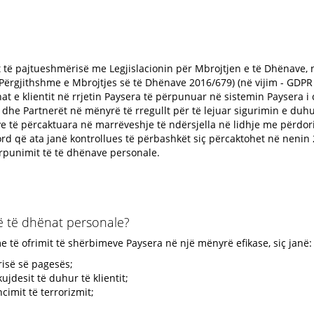
 të pajtueshmërisë me Legjislacionin për Mbrojtjen e të Dhënave, n
e Përgjithshme e Mbrojtjes së të Dhënave 2016/679) (në vijim - GDP
t e klientit në rrjetin Paysera të përpunuar në sistemin Paysera i 
dhe Partnerët në mënyrë të rregullt për të lejuar sigurimin e du
e të përcaktuara në marrëveshje të ndërsjella në lidhje me përdor
rd që ata janë kontrollues të përbashkët siç përcaktohet në nenin
rpunimit të të dhënave personale.
ë të dhënat personale?
 të ofrimit të shërbimeve Paysera në një mënyrë efikase, siç janë:
risë së pagesës;
ujdesit të duhur të klientit;
cimit të terrorizmit;