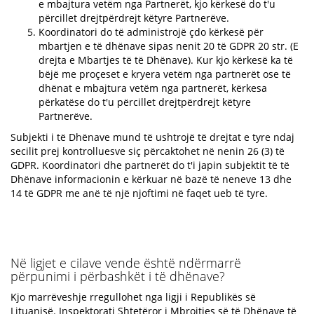
e mbajtura vetëm nga Partnerët, kjo kërkesë do t'u
përcillet drejtpërdrejt këtyre Partnerëve.
Koordinatori do të administrojë çdo kërkesë për
mbartjen e të dhënave sipas nenit 20 të GDPR 20 str. (E
drejta e Mbartjes të të Dhënave). Kur kjo kërkesë ka të
bëjë me proçeset e kryera vetëm nga partnerët ose të
dhënat e mbajtura vetëm nga partnerët, kërkesa
përkatëse do t'u përcillet drejtpërdrejt këtyre
Partnerëve.
Subjekti i të Dhënave mund të ushtrojë të drejtat e tyre ndaj
secilit prej kontrolluesve siç përcaktohet në nenin 26 (3) të
GDPR. Koordinatori dhe partnerët do t'i japin subjektit të të
Dhënave informacionin e kërkuar në bazë të neneve 13 dhe
14 të GDPR me anë të një njoftimi në faqet ueb të tyre.
Në ligjet e cilave vende është ndërmarrë
përpunimi i përbashkët i të dhënave?
Kjo marrëveshje rregullohet nga ligji i Republikës së
Lituanisë. Inspektorati Shtetëror i Mbrojtjes së të Dhënave të