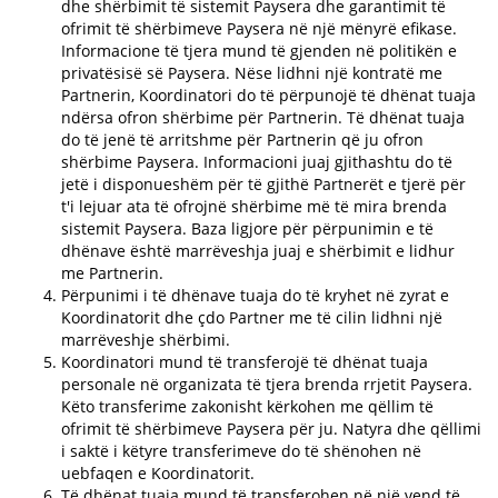
dhe shërbimit të sistemit Paysera dhe garantimit të
ofrimit të shërbimeve Paysera në një mënyrë efikase.
Informacione të tjera mund të gjenden në politikën e
privatësisë së Paysera. Nëse lidhni një kontratë me
Partnerin, Koordinatori do të përpunojë të dhënat tuaja
ndërsa ofron shërbime për Partnerin. Të dhënat tuaja
do të jenë të arritshme për Partnerin që ju ofron
shërbime Paysera. Informacioni juaj gjithashtu do të
jetë i disponueshëm për të gjithë Partnerët e tjerë për
t'i lejuar ata të ofrojnë shërbime më të mira brenda
sistemit Paysera. Baza ligjore për përpunimin e të
dhënave është marrëveshja juaj e shërbimit e lidhur
me Partnerin.
Përpunimi i të dhënave tuaja do të kryhet në zyrat e
Koordinatorit dhe çdo Partner me të cilin lidhni një
marrëveshje shërbimi.
Koordinatori mund të transferojë të dhënat tuaja
personale në organizata të tjera brenda rrjetit Paysera.
Këto transferime zakonisht kërkohen me qëllim të
ofrimit të shërbimeve Paysera për ju. Natyra dhe qëllimi
i saktë i këtyre transferimeve do të shënohen në
uebfaqen e Koordinatorit.
Të dhënat tuaja mund të transferohen në një vend të