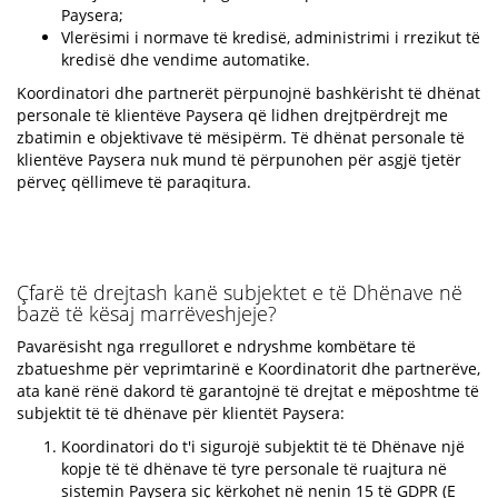
Paysera;
Vlerësimi i normave të kredisë, administrimi i rrezikut të
kredisë dhe vendime automatike.
Koordinatori dhe partnerët përpunojnë bashkërisht të dhënat
personale të klientëve Paysera që lidhen drejtpërdrejt me
zbatimin e objektivave të mësipërm. Të dhënat personale të
klientëve Paysera nuk mund të përpunohen për asgjë tjetër
përveç qëllimeve të paraqitura.
Çfarë të drejtash kanë subjektet e të Dhënave në
bazë të kësaj marrëveshjeje?
Pavarësisht nga rregulloret e ndryshme kombëtare të
zbatueshme për veprimtarinë e Koordinatorit dhe partnerëve,
ata kanë rënë dakord të garantojnë të drejtat e mëposhtme të
subjektit të të dhënave për klientët Paysera:
Koordinatori do t'i sigurojë subjektit të të Dhënave një
kopje të të dhënave të tyre personale të ruajtura në
sistemin Paysera siç kërkohet në nenin 15 të GDPR (E