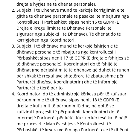
drejta e hyrjes në të dhënat personale).
Subjekti i të Dhënave mund të kërkojë korrigjimin e të
gjitha të dhënave personale të pasakta, të mbajtura nga
Kontrolluesi i Përbashkët, sipas nenit 16 të GDPR (E
Drejta e Rregullimit të të Dhënave Personale, të
siguruar nga subjekti i të Dhënave). Të dhënat do të
korrigjohen nga Koordinatori.
Subjekti i të dhënave mund të kërkojë fshirjen e të
dhënave personale të mbajtura nga kontrolluesi i
Përbashkët sipas nenit 17 të GDPR (E drejta e fshirjes së
të dhënave personale). Koordinatori do të fshijë të
dhënat (me përjashtim të të dhënave që duhet të ruhen
për shkak të rregullave shtetërore të zbatueshme për
Partnerët dhe/ose Koordinatorin) dhe të informojë
Partnerët e tjerë për to.
Koordinatori do të administrojë kërkesa për të kufizuar
përpunimin e të dhënave sipas nenit 18 të GDPR (E
drejta e kufizimit të përpunimit) dhe, në qoftë se
kufizimi i proçesit të përpunimit, Koordinatori do të
informojë Partnerët për këtë. Kur kjo kërkesë ka të bëjë
me proçeset e Marrëveshjes së Kontrolluesit të
Përbashkët të kryera vetëm nga Partnerët ose të dhënat