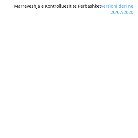
Marrëveshja e Kontrolluesit të Përbashkët
versioni deri në
20/07/2020