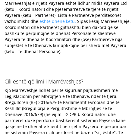
Marrëveshja) e rrjetit Paysera është lidhur midis Paysera Ltd
(këtu - Koordinatori) dhe pjesëmarrësve të tjerë të rrjetit
Paysera (këtu - Partnerët). Lista e Partnerëve përditësohet
vazhdimisht dhe
është dhënë këtu.
Sipas kësaj Marrëveshjeje,
Koordinatori dhe Partnerët gjithashtu bien dakord që së
bashku të përpunojnë të dhënat Personale të klientëve
Paysera të dhëna te Koordinatori dhe (ose) Partnerëve nga
subjektet e të Dhënave, kur aplikojnë për shërbimet Paysera
(këtu - të dhënat Personale).
Cili është qëllimi i Marrëveshjes?
Kjo Marrëveshje lidhet për të siguruar pajtueshmëri me
Legjislacionin për Mbrojtjen e të Dhënave, ndër të tjera,
Rregulloren (BE) 2016/679 të Parlamentit Evropian dhe të
Këshillit (Rregullorja e Përgjithshme e Mbrojtjes së të
Dhënave 2016/679) (në vijim - GDPR ). Koordinatori dhe
partnerët duke përdorur bashkërisht sistemin Paysera kanë
qasje në të dhënat e klientit në rrjetin Paysera të përpunuar
në sistemin Paysera i cili përdoret në bazën "siç është". Të