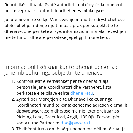
Republikës Lituania është autoriteti mbikëqyrës kompetent
për të vepruar si autoriteti udhëheqës mbikëqyrës.
Ju lutemi vini re se kjo Marrëveshje mund të ndryshohet ose
plotësohet pa ndonjë njoftim paraprak për subjektet e të
dhënave, dhe për këtë arsye, informacioni mbi Marrëveshjen
më të fundit dhe atë përkatëse jepet gjithmonë këtu.
Informacioni i kërkuar kur të dhënat personale
janë mbledhur nga subjekti i të dhënave:
Kontrolluesit e Përbashkët për të dhënat tuaja
personale janë Koordinatori dhe Partnerët, lista
përkatëse e të cilave është
dhënë këtu
.
Zyrtari për Mbrojtjen e të Dhënave i caktuar nga
Koordinatori mund të kontaktohet me adresën e emailit
dpo@paysera.com
dhe/ose me një letër drejtuar 38
Ridding Lane, Greenford, Angli, UB6 0JY. Personi për
kontakt me Partnerin:
dpo@paysera.lt
.
Të dhënat tuaja do të përpunohen me qëllim të ruajtjes