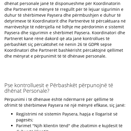
dhënat personale janë të disponueshme për Koordinatorin
dhe Partnerët në mënyrë të rregullt për të lejuar sigurimin e
duhur të shërbimeve Paysera dhe përmbushjen e duhur të
detyrimeve të Koordinatorit dhe Partnerëve të përcaktuara në
marrëveshje të ndërsjella në lidhje me përdorimin e sistemit
Paysera dhe sigurimin e shërbimet Paysera. Koordinatori dhe
Partnerët kanë rënë dakord që ata janë kontrollues të
përbashkët siç përcaktohet në nenin 26 të GDPR sepse
Koordinatori dhe Partnerët bashkërisht përcaktojnë qëllimet
dhe mënyrat e përpunimit të të dhënave personale.
Pse kontrolluesit e Përbashkët përpunojnë të
dhënat Personale?
Përpunimi i të dhënave është ndërmarrë për qëllime të
ofrimit të shërbimeve Paysera në një mënyrë efikase, siç janë:
Regjistrimi në sistemin Paysera, hapja e llogarisë së
pagesës;
Parimet "Njih klientin tënd" dhe zbatimin e kujdesit të