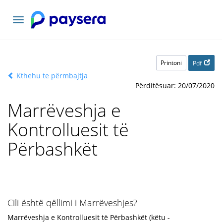
Lundrimi
toggle
Printoni
Pdf
Kthehu te përmbajtja
Përditësuar: 20/07/2020
Marrëveshja e
Kontrolluesit të
Përbashkët
Cili është qëllimi i Marrëveshjes?
Marrëveshja e Kontrolluesit të Përbashkët (këtu -