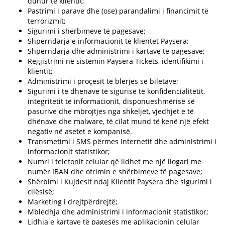
duhur të klientit;
Pastrimi i parave dhe (ose) parandalimi i financimit të
terrorizmit;
Sigurimi i shërbimeve të pagesave;
Shpërndarja e informacionit te klientët Paysera;
Shpërndarja dhe administrimi i kartave të pagesave;
Regjistrimi në sistemin Paysera Tickets, identifikimi i
klientit;
Administrimi i proçesit të blerjes së biletave;
Sigurimi i të dhënave të sigurisë të konfidencialitetit,
integritetit të informacionit, disponueshmërisë së
pasurive dhe mbrojtjes nga shkeljet, vjedhjet e të
dhënave dhe malware, të cilat mund të kenë një efekt
negativ në asetet e kompanisë.
Transmetimi i SMS përmes Internetit dhe administrimi i
informacionit statistikor;
Numri i telefonit celular që lidhet me një llogari me
numër IBAN dhe ofrimin e shërbimeve të pagesave;
Shërbimi i Kujdesit ndaj Klientit Paysera dhe sigurimi i
cilësisë;
Marketing i drejtpërdrejtë;
Mbledhja dhe administrimi i informacionit statistikor;
Lidhja e kartave të pagesës me aplikacionin celular