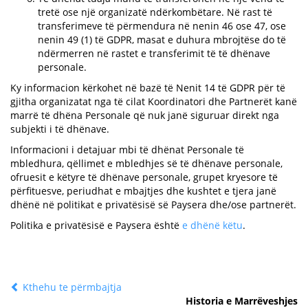
tretë ose një organizatë ndërkombëtare. Në rast të
transferimeve të përmendura në nenin 46 ose 47, ose
nenin 49 (1) të GDPR, masat e duhura mbrojtëse do të
ndërmerren në rastet e transferimit të të dhënave
personale.
Ky informacion kërkohet në bazë të Nenit 14 të GDPR për të
gjitha organizatat nga të cilat Koordinatori dhe Partnerët kanë
marrë të dhëna Personale që nuk janë siguruar direkt nga
subjekti i të dhënave.
Informacioni i detajuar mbi të dhënat Personale të
mbledhura, qëllimet e mbledhjes së të dhënave personale,
ofruesit e këtyre të dhënave personale, grupet kryesore të
përfituesve, periudhat e mbajtjes dhe kushtet e tjera janë
dhënë në politikat e privatësisë së Paysera dhe/ose partnerët.
Politika e privatësisë e Paysera është
e dhënë këtu
.
Kthehu te përmbajtja
Historia e Marrëveshjes