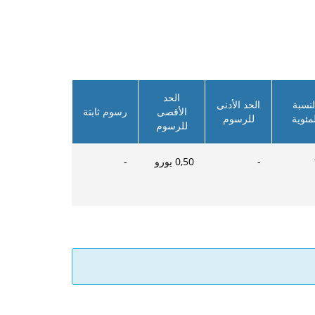
الحد
لنسبة
الحد الأدنى
الأقصى
رسوم ثابتة
لمئوية
للرسوم
للرسوم
-
0,50
يورو
-