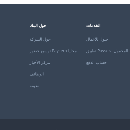
الخدمات
حول البنك
حلول للأعمال
حول الشركة
تطبيق Paysera المحمول
توسيع حضور Paysera محليا
حساب الدفع
مركز الأخبار
الوظائف
مدونة