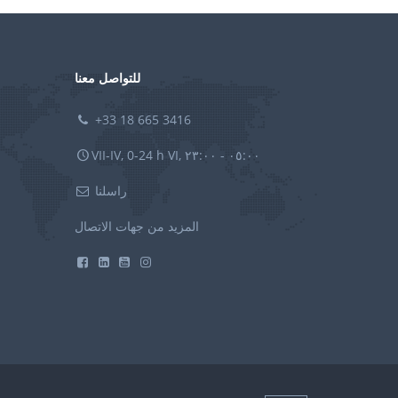
للتواصل معنا
+33 18 665 3416
VII-IV, 0-24 h VI, ٠٥:٠٠ - ٢٣:٠٠
راسلنا
المزيد من جهات الاتصال