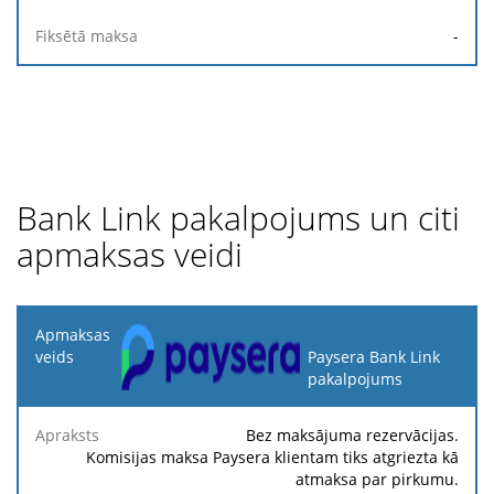
-
Bank Link pakalpojums un citi
apmaksas veidi
Apmaksas
veids
Paysera Bank Link
pakalpojums
Fik
Apraksts
Procents
Minimums
Maksimums
ma
Bez maksājuma rezervācijas.
Komisijas maksa Paysera klientam tiks atgriezta kā
atmaksa par pirkumu.