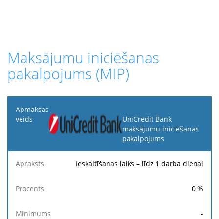
Maksājumu iniciēšanas
pakalpojums (MIP)
Apmaksas
veids
UniCredit Bank
maksājumu iniciēšanas
pakalpojums
Fik
Apraksts
Procents
Minimums
Maksimums
ma
Ieskaitīšanas laiks – līdz 1 darba dienai
0
%
-