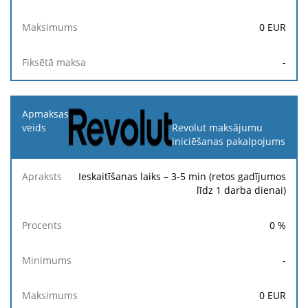
0
EUR
-
Revolut maksājumu
iniciēšanas pakalpojums
Ieskaitīšanas laiks – 3-5 min (retos gadījumos
līdz 1 darba dienai)
0
%
-
0
EUR