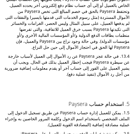
الخاص بالعميل أو إلى أى حساب نظام دفع إلكتروني آخر يحدده العميل.
وتحتفظ Paysera بالحق في خصم المبالغ التى تخص Paysera من
الأموال المستردة (مثل رسوم الخدمات التى قدمتها بايسيرا والنفقات التى
لم يدفعها العميل، على سبيل المثال وليس الحصر، الغرامات والخسائر
التى تكبدتها Paysera بسبب خرق العميل للاتفاقية، والتى تفرضها
منظمات بطاقات الدفع الدولية و/أو المؤسسات المالية الأخرى و/أو
مؤسسات الدولة). وفي حالة وجود نزاع بين Paysera والعميل، فإن
Paysera لها الحق في احتجاز الأموال إلى حين حل النزاع.
13.4. في حالة عجز Paysera عن رد الأموال إلى العميل لأسباب خارجة
عن سيطرة Paysera فيجب إخطار العميل بذلك في الحال. ويجب أن
يشير العميل على الفور إلى حساب آخر أو يقدم معلومات إضافية ضرورية
من أجل رد الأموال (تنفيذ عملية دفع).
5. استخدام حساب Paysera
1.5. يمكن للعميل إدارة حساب Paysera عن طريق تسجيل الدخول إلى
الملف الشخصي باستخدام اسم الدخول وكلمة المرور الخاصين به وإجراء
عملية مصادقة إضافية (المصادقة القوية للعميل).
2.5. يمكن تنفيذ عمليات الدفع من حساب العميل على Paysera: