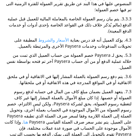
المنصوص عليها في هذا البند عن طريق تقرير العمولة للفترة الزمنية التى
تم فيها خصم العمولة؛
3.3.3. يتم بيان رسم العمولة الخاصة بالمعاملة المالية للعميل قبل عملية
الدفع (مالم يُذكر خلاف ذلك في القواعد الخاصة بإحدى أدوات أو خدمات
الدفع المعينة).
4.3. يؤكد العميل أنه قد درس بعناية
الأسعار والشروط
المطبقة على
تحويلات المدفوعات وخدمات Paysera الأخرى والمرتبطة بالعميل.
5.3. يحق لـ Paysera خصم العمولة من حساب العميل الذي تمت من
خلاله عملية الدفع أو من أى حساب Paysera آخر تم فتحه بواسطة نفس
العميل.
3.6. يتم دفع رسم العمولة بالعملة المشار إليها في الاتفاقية أو في ملحق
الاتفاقية أو في المواقع المدرجة في هذه الاتفاقية أو في ملحقاتها.
7.3. يتعهد العميل بضمان مبلغ كاف من المال في حسابه لدفع رسوم
العمولة أو خصمها. إذا كان مبلغ الأموال بالعملة المشار إليها غير كاف
لتغطية رسوم العمولة، يحق لشركة Paysera، ولكن ليس الالتزام، خصم
رسوم العمولة من الأموال الموجودة في الحساب بعملة أخرى، وتحويل
العملة إلى العملة اللازمة وفقا لسعر صرف العملة الذي تطبقه Paysera
على العميل. يتم نشر سعر صرف العملة القياسي Paysera
هنا
. وإذا كانت
الأموال موجودة على الحساب في صورة عدة عملات مختلفة، فإن
Paysera تقوم بالتحويل إلى العملة التى يمكن الدفع بها بحسب الترتيب