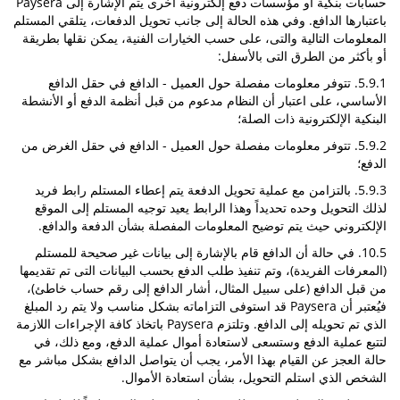
حسابات بنكية أو مؤسسات دفع إلكترونية أخرى يتم الإشارة إلى Paysera
باعتبارها الدافع. وفي هذه الحالة إلى جانب تحويل الدفعات، يتلقي المستلم
المعلومات التالية والتى، على حسب الخيارات الفنية، يمكن نقلها بطريقة
أو بأكثر من الطرق التى بالأسفل:
5.9.1. تتوفر معلومات مفصلة حول العميل - الدافع في حقل الدافع
الأساسي، على اعتبار أن النظام مدعوم من قبل أنظمة الدفع أو الأنشطة
البنكية الإلكترونية ذات الصلة؛
5.9.2. تتوفر معلومات مفصلة حول العميل - الدافع في حقل الغرض من
الدفع؛
5.9.3. بالتزامن مع عملية تحويل الدفعة يتم إعطاء المستلم رابط فريد
لذلك التحويل وحده تحديداً وهذا الرابط يعيد توجيه المستلم إلى الموقع
الإلكتروني حيث يتم توضيح المعلومات المفصلة بشأن الدفعة والدافع.
10.5. في حالة أن الدافع قام بالإشارة إلى بيانات غير صحيحة للمستلم
(المعرفات الفريدة)، وتم تنفيذ طلب الدفع بحسب البيانات التى تم تقديمها
من قبل الدافع (على سبيل المثال، أشار الدافع إلى رقم حساب خاطئ)،
فيُعتبر أن Paysera قد استوفى التزاماته بشكل مناسب ولا يتم رد المبلغ
الذي تم تحويله إلى الدافع. وتلتزم Paysera باتخاذ كافة الإجراءات اللازمة
لتتبع عملية الدفع وستسعى لاستعادة أموال عملية الدفع، ومع ذلك، في
حالة العجز عن القيام بهذا الأمر، يجب أن يتواصل الدافع بشكل مباشر مع
الشخص الذي استلم التحويل، بشأن استعادة الأموال.