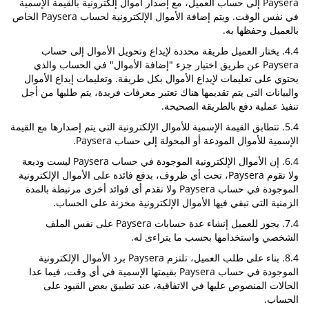
Paysera إلى حساب العميل، مع إصدار أموال إلكترونية بالقيمة الإسمية
في نفس الوقت. ويتم إضافة الأموال الإلكترونية لحساب Paysera الخاص
بالعميل وحفظها به.
4.4. يختار العميل طريقة محددة لإيداع وتحويل الأموال إلى حساب
Paysera عن طريق اختيار جزء "إضافة الأموال" في الحساب والذي
يحتوي على تعليمات لإيداع الأموال بكل طريقة. وتعليمات إيداع الأموال
والبيانات التى يتم تقديمها هناك تعتبر معرفات فريدة، يتم طلبها من أجل
تنفيذ عملية دفع بالطريقة الصحيحة.
5.4. تتطابق القيمة الإسمية للأموال الإلكترونية التى يتم إصدارها مع القيمة
الإسمية للأموال المودعة أو المحولة إلى حساب Paysera.
6.4. إن الأموال الإلكترونية الموجودة في حساب Paysera ليست وديعة
ولا تقوم Paysera، تحت أي ظروف، بدفع فائدة على الأموال الإلكترونية
الموجودة في حساب Paysera ولا تقدم أى فوائد أخرى مرتبطة بالمدة
الزمنية التى تبقي فيها الأموال الإلكترونية مخزنة على الحساب.
7.4. يجوز للعميل إنشاء عدة حسابات Paysera على نفس الملف
الشخصي واستخدامها بحسب ما يتراءى له.
8.4. بناء على طلب العميل، تلتزم Paysera برد الأموال الإلكترونية
الموجودة في حساب Paysera بقيمتها الإسمية في أي وقت، فيما عدا
الحالات المنصوص عليها في الاتفاقية، عند تطبيق بعض القيود على
الحساب.