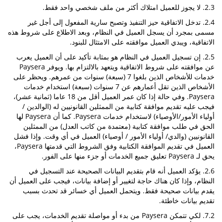
2.3. لا يجوز للعميل امتلاك أكثر من ملف شخصي واحد فقط.
2.4. تدخل الاتفاقية حيز التنفيذ وتصبح سارية المفعول إلى أجل غير
مسمى بمجرد أن يسجل العميل في النظام، وبعد الاطلاع على شروط هذه
الاتفاقية، ويبدي العميل موافقته على الامتثال للبنود.
2.5. إن تسجيل العميل في النظام هو بمثابة تأكيد على أن العميل يعرب
عن موافقته على شروط الاتفاقية ويتعهد بالالتزام بها. ويوفر Paysera
خدمات للأشخاص الذين بلغوا 7 (سبعة) سنوات من عمرهم. ويحظر على
الأشخاص الذين تقل أعمارهم عن 7 سنوات (سبعة) استخدام خدمات
Paysera. وفي حالة إذا كان عمر العميل أقل من 18 عاما (ثمانية عشر)،
فيجب عليه تقديم موافقة كتابية من الممثلين القانونيين له (الوالدين /
أولياء الأمور/الأوصياء) لاستخدام خدمات Paysera. كما أن Paysera لها
الحق في طلب موافقة كتابية (معتمدة من كاتب العدل) من الممثلين
القانونيين (والدي/ أولياء الأمور / أوصياء) العميل في أي وقت. وإذا فشل
العميل في تقديم الموافقة الكتابية وفق الشروط التي قدمتها Paysera،
يحق لـ Paysera تعليق جميع الخدمات أو جزء منها على الفور.
2.6. يؤكد العميل أنه قام بتقديم البيانات الصحيحة عند التسجيل في
النظام، وإذا كان هناك حاجة لتغيير أو إضافة بيانات، فيجب على العميل أن
يقدم بيانات صحيحة فقط. ويتحمل العميل أي خسائر قد تحدث بسبب
تقديم بيانات خاطئة.
7.2. لكي تتمكن Paysera من بدء أو مواصلة تقديم الخدمات، يجب على