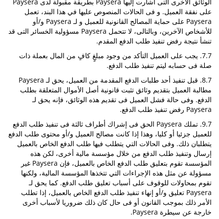
الوثائق الأخرى التى أشارت إليها Paysera بطريقة مقبولة لدى Paysera
على نفقة العميل. و فى الحالات المنصوص عليها في هذا البند، تعمل
Paysera على حماية المصالح القانونية للعميل و لـ Paysera و/أو
للأشخاص الآخرين، وبالتالى، لا تتحمل Paysera مسؤولية الخسائر التى قد
تنشأ نتيجة رفض تنفيذ طلب الدفع المقدم.
7.7. يجب على العميل التأكد من وجود مبلغٍ كافٍ من المال بعملة ذات
صلة فى حسابه ليتم تنفيذ طلب الدفع.
8.7. قبل تنفيذ أحد طلبات الدفع المقدمة من العميل، يحق لـ Paysera
مطالبة العميل بتقديم وثائق تثبت قانونية أصل الأموال المتعلقة بطلب
الدفع. وفى حالة فشل العميل فى تقديم هذه الوثائق، فإنه يحق لـ
Paysera رفض تنفيذ طلب الدفع.
9.7. تملك Paysera الحق فى إشراك أطراف ثالثة فى تنفيذ طلب الدفع
للعميل جزئيا أو كليا، وهذا إذا كانت مصالح العميل و/أو محتوى طلب الدفع
يتطلبان ذلك. وفى الحالات التي يتطلب فيها طلب الدفع الخاص بالعميل
إرسال وتنفيذ طلب الدفع من خلال مؤسسة مالية أخرى، لكن هذه
المؤسسة تقوم بتعليق طلب الدفع الخاص بالعميل، فإن Paysera غير
مسؤولة عن مثل هذه الإجراءات التي تتخذها المؤسسة المالية، ولكنها
تقوم بمحاولات للوقوف على أسباب تعليق طلب الدفع. كما يحق لـ
Paysera تعليق و/أو إنهاء تنفيذ طلب الدفع الخاص بالعميل، إذا تطلب
الأمر ذلك بموجب القانون أو فى حال كان ذلك ضروريا لأسباب أخرى
خارجة عن سيطرة Paysera.