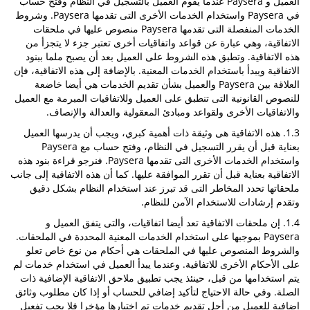
العميل و Paysera عندما يقوم العميل بالتسجيل في النظام وفتح حساب
في Paysera واستخدام الخدمات الأخرى التى تقدمها Paysera. وشروط
الخدمات المنفصلة التى تقدمها Paysera منصوص عليها في ملحقات
الاتفاقية، وهي عبارة عن قواعد واتفاقيات أخرى تعتبر جزء لا يتجزأ من
هذه الاتفاقية. وتطبق هذه الشروط على العميل بعد أن يصبح ملما ببنود
الاتفاقية ويبدأ باستخدام الخدمات المعنية. بالإضافة إلى هذه الاتفاقية، فإن
العلاقة بين Paysera والعميل بشأن تقديم الخدمات هي أيضا خاضعة
للنصوص القانونية التى تنطبق على العميل وللاتفاقيات المبرمة مع العميل
والاتفاقيات الأخرى ولقواعد ومبادئ المعقولية والعدالة والإنصاف.
1.3. هذه الاتفاقية هى وثيقة ذات أهمية كبري، ويجب أن يدرسها العميل
بعناية قبل أن يقرر التسجيل في النظام، وفتح حساب مع Paysera
واستخدام الخدمات الأخرى التى تقدمها Paysera. فنرجو قراءة بنود هذه
الاتفاقية بعناية قبل أن تقرر الموافقة عليها. كما أن هذه الاتفاقية إلى جانب
ملحقاتها تحدد المخاطر التى قد تبرز عند استخدام النظام بشكل دقيق
وتقدم إرشادات للاستخدام الآمن للنظام.
1.4. إن ملحقات الاتفاقية تعد أيضا اتفاقيات، والتى يتفق العميل و
Paysera بموجبها على استخدام الخدمات المعنية المحددة في الملحقات.
والشروط المنصوص عليها في الملحقات هي أحكام من نوع خاص تعلو
على الأحكام الأخرى للاتفاقية. وعندما يبدأ العميل في استخدام خدمات لم
يتم استخدامها من قبل، حينئذ يجب تطبيق ملاحق الاتفاقية الإضافية ذات
الصلة. وفي حالة الاحتياج لتأكيد إضافي للحساب أو إذا كان مطلوب وثائق
إضافية للعميل من أجل تقديم خدمات تم اختيارها مؤخرا فلا يجب تفعيل