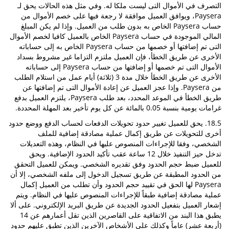
التصرف في الأموال التى ليست ملكا له. وفي مثل هذه الحالات يحق لـ
Paysera، ويوافق العميل موافقة لا رجعة فيها على خصم الأموال من
حساب Paysera الخاص به بدون طلب من العميل. وإذا لم يكن المبلغ
المالي الموجودة في حساب Paysera الخاص بالعميل كافيا لخصم الأموال
التى تم إضافتها أو خصمها من حساب Paysera الخاص به إلى حساباته
الأخرى عن طريق الخطأ، فإن العميل ملتزم التزاما غير مشروط بسداد
الأموال التى تم خصمها أو إضافتها من حساب Paysera إلى حساباته
الأخرى عن طريق الخطأ خلال مدة 3 (ثلاثة) أيام عمل من استلام الطلب
من Paysera. وإذا عجز العميل عن إعادة الأموال التى تم إضافتها عن
طريق الخطأ في الموعد المحدد، بعد طلب Paysera، يلتزم العميل بدفع
غرامات يومية بنسبة 0.05 بالمائة عن كل يوم تأخير بعد المهلة المحددة.
18.5. يحق للعميل تغيير حدود تحويلات الدفعات لحساب الدفع ووضع حدود
أخرى للتحويلات عن طريق إكمال عملية مصادقة إضافية للملف
الشخصي، وفقا للإجراءات المنصوص عليها في النظام، وهذه التعديلات
تدخل حيز التنفيذ خلال 12 ساعة عقب تأكيد الحدود الإضافية. ويحق
للعميل ضبط حجم الحدود وفق تقديره الشخصي. ويمكن للعميل التحقق
من الحدود المطبقة عن طريق تسجيل الدخول إلى ملفه الشخصي، إلا أن
Paysera لها الحق في تقييد حجم الحدود وأن تطلب من العميل إكمال
عملية مصادقة إضافية طبقاً للإجراءات المنصوص عليها في النظام. ويتم
إشعار العميل بتفعيل الحدود الجديدة عن طريق البريد الإلكتروني. على ألا
يطبق هذا البند من الاتفاقية على القاصرين الذين تقل أعمارهم عن 14
(أربعة عشر) عاماً وكذلك على الأشخاص الآخرين الذين تطبق عليهم حدود