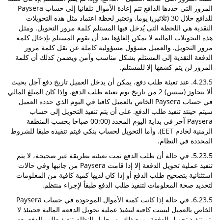
المرور التى حددها الدافع تتم إعادة الأموال تلقائيا إلى حساب Paysera
للدافع خلال 30 (ثلاثين) يوما. وتعتبر لحظة اعتماد مثل هذه التحويلات
النقدية هي اللحظة التى يُدخل فيها المستلم كلمة مرور التحويل. ومثل
هذه التحويلات المالية لا يمكن إلغاؤها بعد أن يقوم المستلم بإدخال كلمة
مرور التحويل. والعميل مسؤول مسؤولية كاملة عن نقل كلمة مرور
الدفعة النقدية إلى المستلم بشكل مناسب وآمن ويضمن كذلك أن كلمة
المرور لن يتم كشفها إلا للمستلم.
4.23.5. عند تعبئة طلب دفع، يمكن أن يدخل العميل تاريخ دفع آجل بحيث
ألا يتجاوز (سنتين) 2 من تاريخ يوم تعبئة طلب الدفع. وإذا كان المبلغ المالي
في حساب Paysera الخاص بالعميل كافيا في اليوم الذي حدده العميل
سيتم حينئذ تنفيذ طلب الدفع. على أن يتم تنفيذ التحويل إلى حساب
Paysera آخر في بداية اليوم المحدد (00:00 صباحا بحسب المنطقة
الزمنية لخادم EET). وأما التحويل لحساب بنكي فيتم تنفيذه طبقا للشروط
المحددة في النظام.
5.23.5. في حالة أن طلب الدفع تمت تعبئته بطريقة غير صحيحة، لا يتم
تنفيذ عملية تحويل الدفعة إلا إذا قامت Paysera من جانبها وفي حالات
استثنائية بتصحيح طلب الدفع أو إذا كان لديها كمية كافية من المعلومات
لتحديد صحة المعلومات لتنفيذ طلب الدفع طبقاً لإجراء منتظم.
6.23.5. في حالة إذا كانت كمية الأموال الموجودة في حساب Paysera
الخاص بالعميل ليست كافية لتنفيذ عملية تحويل الدفعة المالية فحينئذ لا
يتم تنفيذ تحويل الدفعة، ومع ذلك، سيحاول النظام تنفيذ طلب الدفع بعد