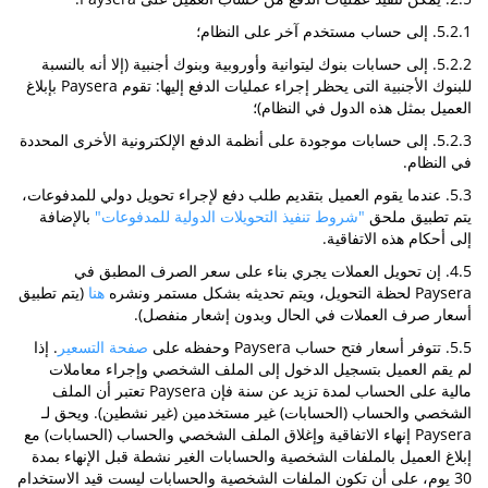
5.2.1. إلى حساب مستخدم آخر على النظام؛
5.2.2. إلى حسابات بنوك ليتوانية وأوروبية وبنوك أجنبية (إلا أنه بالنسبة
للبنوك الأجنبية التى يحظر إجراء عمليات الدفع إليها: تقوم Paysera بإبلاغ
العميل بمثل هذه الدول في النظام)؛
5.2.3. إلى حسابات موجودة على أنظمة الدفع الإلكترونية الأخرى المحددة
في النظام.
5.3. عندما يقوم العميل بتقديم طلب دفع لإجراء تحويل دولي للمدفوعات،
يتم تطبيق ملحق
"شروط تنفيذ التحويلات الدولية للمدفوعات"
بالإضافة
إلى أحكام هذه الاتفاقية.
4.5. إن تحويل العملات يجري بناء على سعر الصرف المطبق في
Paysera لحظة التحويل، ويتم تحديثه بشكل مستمر ونشره
هنا
(يتم تطبيق
أسعار صرف العملات في الحال وبدون إشعار منفصل).
5.5. تتوفر أسعار فتح حساب Paysera وحفظه على
صفحة التسعير
. إذا
لم يقم العميل بتسجيل الدخول إلى الملف الشخصي وإجراء معاملات
مالية على الحساب لمدة تزيد عن سنة فإن Paysera تعتبر أن الملف
الشخصي والحساب (الحسابات) غير مستخدمين (غير نشطين). ويحق لـ
Paysera إنهاء الاتفاقية وإغلاق الملف الشخصي والحساب (الحسابات) مع
إبلاغ العميل بالملفات الشخصية والحسابات الغير نشطة قبل الإنهاء بمدة
30 يوم، على أن تكون الملفات الشخصية والحسابات ليست قيد الاستخدام