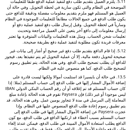
5.11. يلتزم العميل بتقديم طلب دفع لتنفيذ عملية الدفع طبقاً للتعليمات
الموضحة في النظام والتى تكون سارية في لحظة التحويل. وفي حالة أن
العميل هو المستلم فهو ملزم بتقديم معلومات مفصلة ودقيقة للدافع حتى
يكون طلب الدفع في جميع الحالات مطابقاً للتعليمات الموجودة في النظام
وسارياً في لحظة التحويل. وقبل إرسال طلب دفع لتنفيذ عملية دفع أو
إرسال معلومات إلى دافع آخر يتعين على العميل مراجعة وتحديث
تعليمات شحن الحساب. ومثل هذه التعليمات والبيانات المتوفرة بها تعتبر
معرفات فريدة تكون مطلوبة لتنفيذ عملية دفع بطريقة صحيحة.
5.12. إذا قام الدافع بتقديم طلب دفع غير صحيح أو أشار إلى بيانات غير
صحيحة لتحويل دفعة مالية، إلا أن عملية التحويل لم يتم تنفيذها بعد، فيجوز
للدافع أن يطلب تصحيح طلب الدفع. وفي هذه الحالة، يتم تطبيق رسوم
لتصحيح طلب الدفع، كما هو منصوص عليه في النظام.
13.5. في حالة أن بايسيرا قد استلمت أموالا ولكنها ليست قادرة على
إضافة الأموال المشار إليها في طلب الدفع إلى حساب المستلم (مثلا: إذا
كان حساب المستلم قد تم إغلاقه أو أن رقم الحساب البنكي الدولي IBAN
ليس موجودا أو غير ذلك) فإن Paysera تقوم في هذه الحالة بإعادة مبلغ
المعاملة إلى المرسل في مدة لا تتجاوز يومين عمل. وفي هذه الحالة، قد
يتم تطبيق رسوم إعادة طلب الدفع المنصوص عليها في النظام. وإذا
عجزت Paysera عن إضافة الأموال المشار إليها في طلب الدفع إلى
حساب المستلم بسبب أخطاء قد ارتكبها الدافع في طلب الدفع، مع كون
الدافع يطلب استعادة الأموال المبينة في طلب الدفع، فيمكن عندئذ إلغاء
طلب الدفع وإعادة الأموال إلى الدافع، ولكن فقط في حالة تقديم طلب