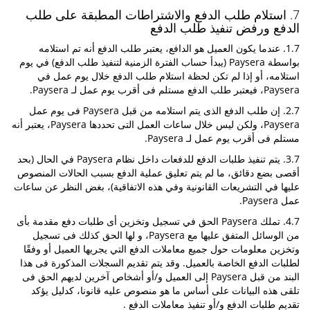
7. استلام طلب الدفع والاشتراطات المطبقة على طلب
الدفع ورفض تنفيذ طلب الدفع
1.7. عندما يكون العميل هو الدافع، يعتبر طلب الدفع أنه تم استلامه
بواسطة Paysera (يبدأ حساب الفترة الزمنية لتنفيذ طلب الدفع) في يوم
استلامه، أو إذا لم تكن لحظة استلام طلب الدفع خلال يوم عمل في
Paysera، فيعتبر طلب الدفع مستلم فى أقرب يوم عمل لـ Paysera.
2.7. إن طلب الدفع الذى يتم استلامه من قبل Paysera فى يوم عمل
Paysera، ولكن ليس خلال ساعات العمل التى تحددها Paysera، يعتبر أنه
مستلم فى أقرب يوم عمل لـ Paysera.
3.7. يتم تنفيذ طلبات الدفع للدفعات داخل نظام Paysera في الحال (بحد
أقصى بضع دقائق، ما لم يتم تعليق عملية الدفع بسبب الحالات المنصوص
عليها في التشريعات القانونية وفي هذه الاتفاقية)، بغض النظر عن ساعات
عمل Paysera.
4.7. تملك Paysera الحق في تسجيل وتخزين أى طلبات دفع مقدمة بأى
من الوسائل المتفق عليها مع Paysera، و لها الحق كذلك فى تسجيل
وتخزين معلومات حول جميع معاملات الدفع التي يجريها العميل أو وفقًا
لطلبات الدفع الخاصة بالعميل. وقد يتم تقديم السجلات المذكورة فى هذا
البند من قبل Paysera إلى العميل و/أو أشخاص آخرين لديهم الحق فى
تلقى هذه البيانات على أساس ما هو منصوص عليه قانونا، كدليل يؤكد
تقديم طلبات الدفع و/أو تنفيذ معاملات الدفع .