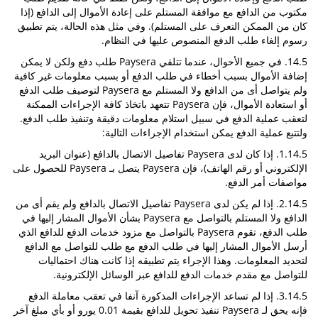
مكتوب من الدافع مع موافقة المستلم على إعادة الأموال إلى الدافع (إذا
كان من الممكن التعرف على المستلم). وفي مثل هذه الحالة، يتم تطبيق
رسوم إلغاء طلب الدفع المنصوص عليها في النظام.
14.5. في جميع الأحوال، عندما تتلقي Paysera طلب دفع ولكن لا يمكن
إضافة الأموال بسبب أخطاء في طلب الدفع أو بسبب معلومات غير كافية
ولم يتواصل أى من الدافع ولا المستلم مع Paysera لتوصيف طلب الدفع
أو استعادة الأموال، فإن Paysera تتعهد باتخاذ كافة الإجراءات الممكنة
لتعقب عملية الدفع في سبيل استلام معلومات دقيقة وتنفيذ طلب الدفع.
ولتتبع عملية الدفع يمكن استخدام الإجراءات التالية:
1.14.5. إذا كان لدى Paysera تفاصيل الاتصال بالدافع (عنوان البريد
الإلكتروني أو رقم الهاتف)، فإن Paysera يتصل بـ Paysera للحصول على
مواصفات أمر الدفع.
2.14.5. إذا لم يكن لدى Paysera تفاصيل الاتصال بالدافع ولم يقم أى من
الدافع ولا المستلم بالتواصل مع Paysera بشأن الأموال المشار إليها في
طلب الدفع، تقوم Paysera بالتواصل مع مزود خدمات الدفع للدافع الذي
أرسل الأموال المشار إليها في طلب الدفع مع طلب للتواصل مع الدافع
لتحديد المعلومات. وهذا الإجراء يتم تطبيقه إذا كانت هناك احتماليات
للتواصل مع مقدم خدمات الدفع للدافع عبر الوسائل الإلكترونية.
3.14.5. إذا لم تساعد الإجراءات المذكورة آنفا في تعقب معاملة الدفع
فإنه يحق لـ Paysera تنفيذ تحويل للدافع بقيمة 0.01 يورو أو بأي مبلغ آخر