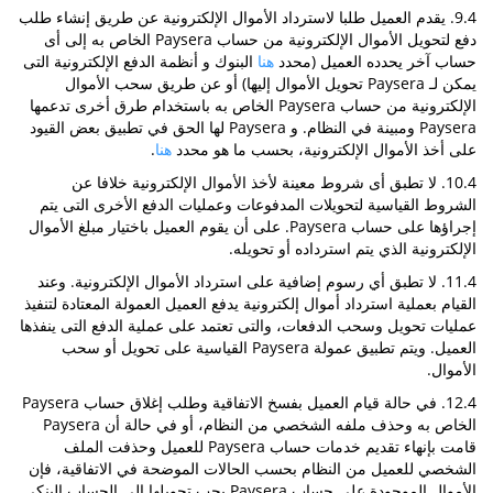
9.4. يقدم العميل طلبا لاسترداد الأموال الإلكترونية عن طريق إنشاء طلب
دفع لتحويل الأموال الإلكترونية من حساب Paysera الخاص به إلى أى
حساب آخر يحدده العميل (محدد
هنا
البنوك و أنظمة الدفع الإلكترونية التى
يمكن لـ Paysera تحويل الأموال إليها) أو عن طريق سحب الأموال
الإلكترونية من حساب Paysera الخاص به باستخدام طرق أخرى تدعمها
Paysera ومبينة في النظام. و Paysera لها الحق في تطبيق بعض القيود
على أخذ الأموال الإلكترونية، بحسب ما هو محدد
هنا
.
10.4. لا تطبق أى شروط معينة لأخذ الأموال الإلكترونية خلافا عن
الشروط القياسية لتحويلات المدفوعات وعمليات الدفع الأخرى التى يتم
إجراؤها على حساب Paysera. على أن يقوم العميل باختيار مبلغ الأموال
الإلكترونية الذي يتم استرداده أو تحويله.
11.4. لا تطبق أي رسوم إضافية على استرداد الأموال الإلكترونية. وعند
القيام بعملية استرداد أموال إلكترونية يدفع العميل العمولة المعتادة لتنفيذ
عمليات تحويل وسحب الدفعات، والتى تعتمد على عملية الدفع التى ينفذها
العميل. ويتم تطبيق عمولة Paysera القياسية على تحويل أو سحب
الأموال.
12.4. في حالة قيام العميل بفسخ الاتفاقية وطلب إغلاق حساب Paysera
الخاص به وحذف ملفه الشخصي من النظام، أو في حالة أن Paysera
قامت بإنهاء تقديم خدمات حساب Paysera للعميل وحذفت الملف
الشخصي للعميل من النظام بحسب الحالات الموضحة في الاتفاقية، فإن
الأموال الموجودة على حساب Paysera يجب تحويلها إلى الحساب البنكي