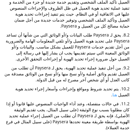
العميل تأكيد الملف الشخصي وتقديم خدمة جديدة أو جزء من الخدمة و
تنفيذ عملية تحديد هوية العميل في ظل الظروف والإجراءات المنصوص
عليها في الاتفاقية أو في النظام. حيث يتم تنفيذ إجراءات تحديد هوية
العميل وتأكيد الملف الشخصي وتوفير خدمات جديدة من أجل ضمان
حماية مصالح كل من العميل و Paysera.
8.2. يحق لـ Paysera طلب البيانات و/أو الوثائق التي من شأنها أن تساعد
Paysera على تحديد هوية العميل و/أو تلقي المعلومات الهامة والضرورية
من أجل تقديم خدمات Paysera للعميل بشكل مناسب. والبيانات و/أو
الوثائق المعينة التي سيتم تقديمها يجب ان يشار إليها في رسالة إلى
العميل حول ضرورة إجراء تحديد الهوية أو إجراءات التحقق الأخرى.
9.2. من أجل تنفيذ عملية تحديد الهوية، يحق لـ Paysera أن تطلب من
العميل تقديم وثائق أصلية و/أو نسخ منها و/أو نسخ من الوثائق مصدقة من
كاتب العدل أو أي شخص آخر مصرح له من قبل الدولة.
10.2. يتم تحديد شروط ومواقع وإجراءات وأسعار إجراء تحديد هوية
العميل
هنا
.
11.2. في حالات منفصلة، وعند أداء الواجبات المنصوص عليها قانونا أو إذا
كان مطلوبا بسبب نوع الوثيقة (على سبيل المثال، يجب تقديم الوثيقة
الأصلي)، فإنه يحق لـ Paysera أن تطلب من العميل إجراء عملية تحديد
الهوية بواسطة طريقة معينة تحددها Paysera (على سبيل المثال في فرع
خدمة العملاء).