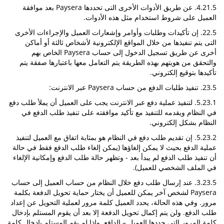
4.21.5. عن طريق الأدوات الأخرى التى تحددها Paysera بعد موافقة
العميل على شروط استخدام مثل هذه الأدوات.
22.5. إن تأكيدات وطلبات وأوامر وإشعارات العميل والإجراءات الأخرى
التى يتم تنفيذها من خلال المواقع الإلكترونية لأشخاص ثالثة أو أماكن
أخرى عن طريق تسجيل الدخول إلى حساب Paysera الخاص بهم
والتحقق من هويتهم بهذه الطريقة يتم التعامل معها باعتبارها صفقة يتم
تأكيدها بتوقيع إلكتروني.
23.5. تنفيذ طلبات الدفع من حساب Paysera عبر الانترنت:
5.23.1. لتنفيذ عملية دفع عبر الانترنت يجب على العميل أن يملأ طلب دفع
في النظام ويقدمه للتنفيذ مع تأكيد موافقته على تنفيذ طلب الدفع في
النظام بشكل إلكتروني.
5.23.2. إن تقديم طلب دفع في النظام هو بمثابة اتفاق مع العميل لتنفيذ
عملية الدفع بحيث لا يمكن إلغاؤها (يمكن إلغاء طلب الدفع فقط في حالة
أن تنفيذ طلب الدفع لم يبدأ بعد - وتظهر حالة طلب الدفع وإمكانية الإلغاء
في الملف الشخصي للعميل).
3.23.5. عند إرسال طلب دفع خلال النظام من حساب العميل إلى حساب
Paysera لشخص آخر يمكن للعميل أن يختار حماية تحويل الدفعة بكلمة
مرور. وفي هذه الحالة، يحدد العميل كلمة مرور لعملية التحويل عن إعداد
طلب الدفع. ولن يتم إكمال تحويل الدفعة إلا بعد أن يقوم المستلم بإدخال
كلمة المرور التى حددها العميل – الدافع. وإذا لم يقم المستلم بإدخال كلمة