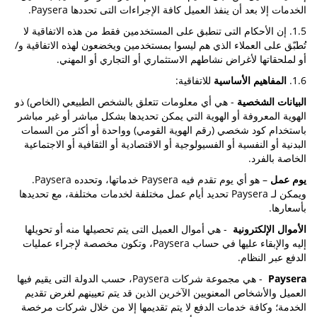
الخدمات إلا بعد أن ينفذ العميل كافة الإجراءات التى تحددها Paysera.
1.5. إن الأحكام التى تنطبق على المستخدمين فقط من هذه الاتفاقية لا
تُطبّق على العملاء الذي هم ليسوا بمستخدمين ويخضعون لهذه الاتفاقية و/
أو لملحقاتها لأغراض نشاطهم الاستثماري أو التجاري أو المهني.
1.6.
المفاهيم الأساسية
للاتفاقية:
البيانات الشخصية
- هي أي معلومات تتعلق بالشخص الطبيعي (الخاص) ذو
الهوية المعروفة أو الهوية التي يمكن تحديدها بشكل مباشر أو غير مباشر
باستخدام كود شخصي (رقم الهوية القومي) وواحدة أو أكثر من السمات
البدنية أو النفسية أو الفسيولوجية أو الاقتصادية أو الثقافية أو الاجتماعية
الخاصة بالفرد.
يوم عمل
– هو أي يوم تقدم فيه Paysera خدماتها، وتحدده Paysera.
ويمكن لـ Paysera تحديد أيام عمل مختلفة لخدمات مختلفة، مع تحديدها
بأسعارها.
الأموال الإلكترونية
- هي أموال العميل التى يتم تحصيلها منه أو تحويلها
إليه والإبقاء عليها في حساب Paysera، وتكون مخصصة لإجراء عمليات
الدفع عبر النظام.
Paysera
- هي مجموعة شركات Paysera، حسب الدولة التى يقيم فيها
العميل والأشخاص المعنويين الآخرين الذين قد يتم تعيينهم لغرض تقديم
الخدمة؛ وكافة خدمات الدفع لا يتم تقديمها إلا من خلال شركات مرخصة