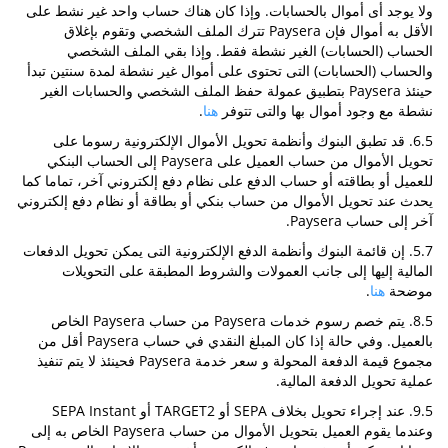
ولا يوجد أى أموال بالحسابات. وإذا كان هناك حساب واحد غير نشط على
الأقل به أموال فإن Paysera تترك الملف الشخصي وتقوم بإغلاق
الحساب (الحسابات) الغير نشطة فقط. وإذا بقي الملف الشخصي
والحساب (الحسابات) التى تحتوى على أموال غير نشطة لمدة سنتين تبدأ
حينئذ Paysera بتطبيق عمولة حفظ الملف الشخصي والحسابات الغير
نشطة مع وجود أموال بها والتى تتوفر
هنا
.
6.5. قد تطبق البنوك وأنظمة تحويل الأموال الإلكترونية رسوما على
تحويل الأموال من حساب العميل على Paysera إلى الحساب البنكي
للعميل أو بطاقته أو حساب الدفع على نظام دفع إلكتروني آخر، تماما كما
يحدث عند تحويل الأموال من حساب بنكي أو بطاقة أو نظام دفع إلكتروني
آخر إلى حساب Paysera.
5.7. إن قائمة البنوك وأنظمة الدفع الإلكترونية التى يمكن تحويل الدفعات
المالية إليها إلى جانب العمولات والشروط المطبقة على التحويلات
موضحة
هنا
.
8.5. يتم خصم رسوم خدمات Paysera من حساب Paysera الخاص
بالعميل. وفي حالة إذا كان المبلغ النقدي في حساب Paysera أقل من
مجموع قيمة الدفعة المحولة و سعر خدمة Paysera فحينئذ لا يتم تنفيذ
عملية تحويل الدفعة المالية.
9.5. عند إجراء تحويل بخلاف SEPA أو TARGET2 أو SEPA Instant
وعندما يقوم العميل بتحويل الأموال من حساب Paysera الخاص به إلى