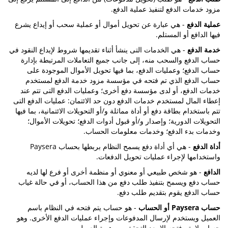
مزود خدمات الدفع لتنفيذ عملية الدفع.
عملية الدفع
- هي عبارة عن تحويل أموال أو عملية سحب أو إيداع يشرع
فيها الدافع أو المستلم.
خدمة الدفع
- هي الخدمات التى ينشأ أثناء تقديمها شروط لإيداع النقود في
حساب الدفع والسحب منه، إلى جانب جميع التعاملات المرتبطة بإدارة
حساب الدفع؛ وعمليات الدفع، بما فيها تحويل الأموال الموجودة على
حساب الدفع الذي تم فتحه في مؤسسة مزود خدمة الدفع لمستخدم
خدمات الدفع، أو لدى مؤسسة دفع أخرى؛ وعمليات الدفع التى تتم عند
إعطاء المال لمستخدم خدمات الدفع دون حد الائتمان: عمليات الدفع التى
تتم باستخدام بطاقة دفع أو أداة مماثلة و/أو التحويلات الائتمانية، بما فيها
التحويلات الدورية؛ وإصدار و/أو قبول أدوات الدفع؛ تحويلات الأموال؛
وخدمات بدء الدفع؛ وخدمات معلومات الحساب.
أداة الدفع
- هي أي أداة دفع يسمح النظام بربطها بحساب Paysera
واستخدامها لإجراء عمليات تحويل الدفعات.
الدافع
- هو شخص طبيعي أو معنوي أو منظمة أخرى أو فرع لها لديه
حساب دفع ويسمح بتنفيذ طلب دفع من هذا الحساب، أو في حالة غياب
حساب الدفع يقوم بتقديم طلب دفع.
حساب Paysera أو الحساب
- هو حساب يتم فتحه في النظام باسم
العميل ويستخدم لإرسال المدفوعات وإجراء عمليات الدفع الأخرى. وهو
حساب لا يتم فتحه إلا بعد التحقق من هوية العميل.