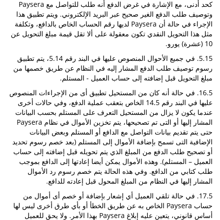
كحد أدنى، مع الإشارة في غرض الدفع أنه طلب للتواصل مع Paysera
وتوصيف طلب الدفع الغير صحيح عبر البريد الإلكتروني. ويتم تطبيق هذا
الإجراء في حالة أن Paysera لديها رقم الحساب الخاص بالدافع، وتكلفة
مثل هذا التحويل النقدي تكون معقولة على ألا تقل قيمة مبلغ التحويل عن
10 (عشرة) يورو.
5.15. في جميع الأحوال المنصوص عليها في البند رقم 5.14، يتم تطبيق
رسوم توصيف طلب الدفع المشار إليه في النظام عن طريق خصمها من
مبلغ التحويل قبل إضافته إلى حساب العميل - المستلم.
16.5. في حالة أنه كان من المستحيل تطبيق أى من الإجراءات المنصوص
عليها في البند رقم 14.5 الخاص بتعقب عملية الدفع، وفي حالات أخرى
عندما يكون لا يزال من المستحيل التعرف على المستلم بحسب البيانات
المشار إليها أو التى تم تصحيحها، يتم تخزين الأموال في نظام Paysera
حتى يتم تقديم بيانات التواصل مع الدافع أو المستلم وبعض البيانات
الإضافية التى تسمح بإضافة الأموال إلى المستلم (بعد خصم رسوم تحديد
أو تصحيح طلب الدفع من المبلغ الذي يتم تحويله قبل إضافته إلى حساب
العميل – المستلم). وهذه الأموال يمكن أيضا إعادتها إلى الدافع بموجب
طلب كتابي من الدافع. وفي هذه الحالة يتم خصم رسوم رد الأموال
المشار إليها في النظام من المبلغ المحول قبل إعادته للدافع.
17.5. في حالة تلقي العميل أي إشعار بإضافة أو خصم أى أموال من
حساب Paysera الخاص به عن طريق الخطأ أو بأي طرق أخرى ليس لها
أساس قانوني، يتعين عليه إبلاغ Paysera بهذا الأمر. ولا يحق للعميل