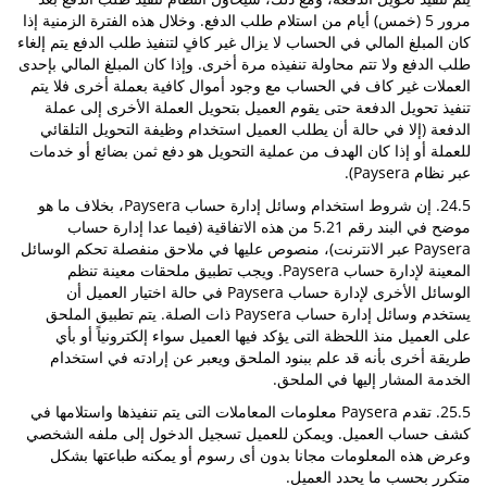
مرور 5 (خمس) أيام من استلام طلب الدفع. وخلال هذه الفترة الزمنية إذا
كان المبلغ المالي في الحساب لا يزال غير كافٍ لتنفيذ طلب الدفع يتم إلغاء
طلب الدفع ولا تتم محاولة تنفيذه مرة أخرى. وإذا كان المبلغ المالي بإحدى
العملات غير كاف في الحساب مع وجود أموال كافية بعملة أخرى فلا يتم
تنفيذ تحويل الدفعة حتى يقوم العميل بتحويل العملة الأخرى إلى عملة
الدفعة (إلا في حالة أن يطلب العميل استخدام وظيفة التحويل التلقائي
للعملة أو إذا كان الهدف من عملية التحويل هو دفع ثمن بضائع أو خدمات
عبر نظام Paysera).
24.5. إن شروط استخدام وسائل إدارة حساب Paysera، بخلاف ما هو
موضح في البند رقم 5.21 من هذه الاتفاقية (فيما عدا إدارة حساب
Paysera عبر الانترنت)، منصوص عليها في ملاحق منفصلة تحكم الوسائل
المعينة لإدارة حساب Paysera. ويجب تطبيق ملحقات معينة تنظم
الوسائل الأخرى لإدارة حساب Paysera في حالة اختيار العميل أن
يستخدم وسائل إدارة حساب Paysera ذات الصلة. يتم تطبيق الملحق
على العميل منذ اللحظة التى يؤكد فيها العميل سواء إلكترونياً أو بأي
طريقة أخرى بأنه قد علم ببنود الملحق ويعبر عن إرادته في استخدام
الخدمة المشار إليها في الملحق.
25.5. تقدم Paysera معلومات المعاملات التى يتم تنفيذها واستلامها في
كشف حساب العميل. ويمكن للعميل تسجيل الدخول إلى ملفه الشخصي
وعرض هذه المعلومات مجانا بدون أى رسوم أو يمكنه طباعتها بشكل
متكرر بحسب ما يحدد العميل.