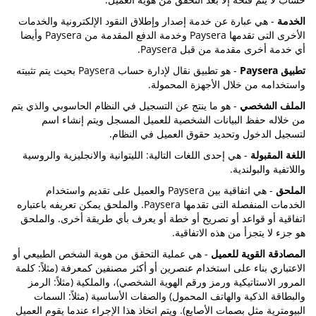
الخدمة
- هي عبارة عن خدمة إصدار وإطلاق النقود الإلكترونية والخدمات
الأخرى التى تقدمها Paysera وخدمة الدفع المقدمة من Paysera وأيضا
أي خدمة أخرى مقدمة من قبل Paysera.
تطبيق Paysera
- هو تطبيق نقال لإدارة حساب Paysera بحيث يتم تثبيته
واستخدامه من خلال الأجهزة المحمولة.
الملف الشخصي
- هو ما ينتج عن التسجيل في النظام الحاسوبي والذي يتم
من خلاله حفظ البيانات الشخصية للعميل المسجل ويتم إنشاء اسم
لتسجيل الدخول وتحديد حقوق العميل في النظام.
اللغة المقبولة
- هي إحدى اللغات التالية: الليتوانية والانجليزية والروسية
واللاتفية والبولندية.
الملحق
- هي اتفاقية بين Paysera والعميل على تقديم واستخدام
الخدمات المنفصلة التى تقدمها Paysera. والملحق يمكن تعريفه باعتباره
اتفاقية أو قواعد أو تصريح أو خطة أو يعرف بأي طريقة أخرى. والملحق
هو جزء لا يتجزأ من هذه الاتفاقية.
المصادقة القوية للعميل
- هي عملية التحقق من هوية الشخص الطبيعي أو
الاعتباري بناء على استخدام عنصرين أو أكثر مصنفين كمعرفة (مثلاً: كلمة
المرور الاستاتيكية ورمز ورقم الهوية الشخصي)، والملكية (مثلاً: الرمز
والبطاقة الذكية والهاتف المحمول) والصفات الأساسية (مثلاً: السمات
البيومترية مثل بصمات الأصابع). ويتم اتخاذ هذا الإجراء عندما يقوم العميل