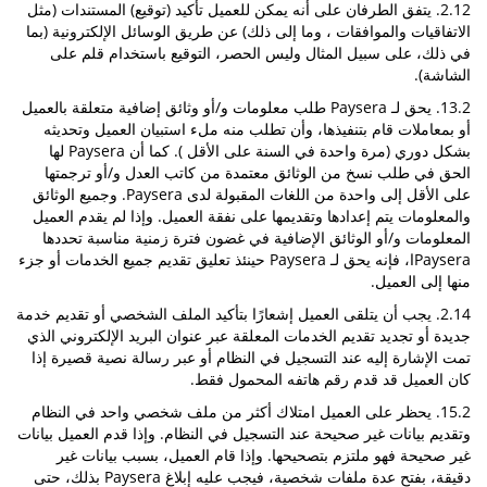
2.12. يتفق الطرفان على أنه يمكن للعميل تأكيد (توقيع) المستندات (مثل
الاتفاقيات والموافقات ، وما إلى ذلك) عن طريق الوسائل الإلكترونية (بما
في ذلك، على سبيل المثال وليس الحصر، التوقيع باستخدام قلم على
الشاشة).
13.2. يحق لـ Paysera طلب معلومات و/أو وثائق إضافية متعلقة بالعميل
أو بمعاملات قام بتنفيذها، وأن تطلب منه ملء استبيان العميل وتحديثه
بشكل دوري (مرة واحدة في السنة على الأقل ). كما أن Paysera لها
الحق في طلب نسخ من الوثائق معتمدة من كاتب العدل و/أو ترجمتها
على الأقل إلى واحدة من اللغات المقبولة لدى Paysera. وجميع الوثائق
والمعلومات يتم إعدادها وتقديمها على نفقة العميل. وإذا لم يقدم العميل
المعلومات و/أو الوثائق الإضافية في غضون فترة زمنية مناسبة تحددها
Payseraا، فإنه يحق لـ Paysera حينئذ تعليق تقديم جميع الخدمات أو جزء
منها إلى العميل.
2.14. يجب أن يتلقى العميل إشعارًا بتأكيد الملف الشخصي أو تقديم خدمة
جديدة أو تجديد تقديم الخدمات المعلقة عبر عنوان البريد الإلكتروني الذي
تمت الإشارة إليه عند التسجيل في النظام أو عبر رسالة نصية قصيرة إذا
كان العميل قد قدم رقم هاتفه المحمول فقط.
15.2. يحظر على العميل امتلاك أكثر من ملف شخصي واحد في النظام
وتقديم بيانات غير صحيحة عند التسجيل في النظام. وإذا قدم العميل بيانات
غير صحيحة فهو ملتزم بتصحيحها. وإذا قام العميل، بسبب بيانات غير
دقيقة، بفتح عدة ملفات شخصية، فيجب عليه إبلاغ Paysera بذلك، حتى