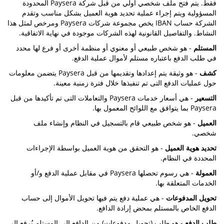
فقط. يتم فتح ملف شخصي أولي من قبل شركة Paysera المحدودة
المسؤولية ويتم إجراء عملية تحديد هوية العميل بشكل مناسب وتقدم
الشركة حساب IBAN يخص مجموعة شركات Paysera ومرخص لمثل هذا
النشاط. والتفاصيل القانونية لهذه الشركات موجودة في نهاية الاتفاقية.
المستلم
- هو شخص طبيعي أو معنوي أو منظمة أخرى أو فرع لها محدد
في طلب الدفع باعتباره مستلم لأموال عملية الدفع.
كشف
- هو وثيقة يتم إعدادها وتقديمها من قبل Paysera يتضمن معلومات
حول عمليات الدفع التى تم تنفيذها خلال فترة زمنية معينة.
التسعير
- هي أسعار خدمات Paysera والتعاملات التى تم تأكيدها من قبل
Paysera بما يتوافق مع اللوائح المعمول بها.
العميل
- هو شخص طبيعي قام بالتسجيل في النظام وإنشاء ملف
شخصي.
تحديد هوية العميل
- هو التحقق من هوية العميل بواسطة الإجراءات
المحددة في النظام.
العمولة
- هي رسوم تحصلها Paysera في مقابل عملية الدفع و/أو
الخدمات المتعلقة بها.
تحويل المدفوعات
- هي عملية دفع يتم فيها تحويل الأموال إلى حساب
الدفع الخاص بالمستلم بمحض إرادة الدافع.
طلب الدفع
- هو طلب (تحويل مدفوعات) من الدافع إلى المستلم يُرفع إلى