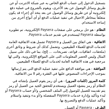
بتسجيل الدخول إلى حساب الدفع الخاص به عبر شبكة الانترنت أو عن
طريق وسائل الوصول عن بعد الأخرى، ويقوم بالشروع في عملية دفع
إلكترونية أو عن طريق وسائل الوصول عن بعد يتخذ أي إجراء قد يكون
متعلقاً بمخاطر الاحتيال في تنفيذ عمليات الدفع أو أى أنواع أخرى من
إساءة الاستخدام.
النظام
- هو حل برمجي على صفحات Paysera الإلكترونية، تم تطويره
بواسطة Paysera ليستخدم في تقديم خدمات Paysera.
الاتفاقية
- هي اتفاق بين العميل و Paysera تشمل هذه الاتفاقية العامة
لخدمات الدفع للعملاء الطبيعيين، وتشمل كذلك أى شروط و وثائق أخرى
(ملحقات، اتفاقيات، قواعد، تصريحات، ... إلخ)، بما في ذلك على سبيل
المثال وليس الحصر المعلومات التى على المواقع الإلكترونية، والتى لها
مرجعية في هذه الاتفاقية العامة لخدمات الدفع للعملاء الطبيعيين.
الموافقة
- هي موافقة الدافع على تنفيذ عملية الدفع التى يتم إرسالها
بموجب الإجراءات المنصوص عليها في الفقرة رقم 8 من الاتفاقية.
كلمة المرور (كلمات المرور)
- هي أي رمز يقوم العميل بإنشائه في
النظام أو رمز ينشؤه العميل ويستخدم للتحقق الجيد من العميل أو رمز
يتم تقديمه للعميل للوصول إلى الملف الشخصي و/أو حساب Paysera أو
لبدء وتأكيد وإدارة خدمات Paysera المنفصلة و/أو بدء وتنفيذ واستلام
وتأكيد عمليات الدفع والتصريح بها.
الطرف
- Paysera أو العميل.