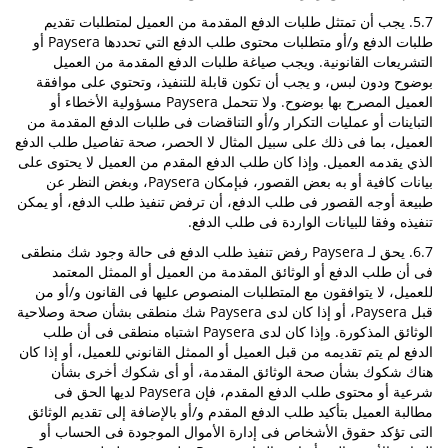
5.7. يجب أن تمتثل طلبات الدفع المقدمة من العميل لمتطلبات تقديم
طلبات الدفع و/أو متطلبات محتوى طلب الدفع التي تحددها Paysera أو
التشريعات القانونية. ويجب صياغة طلبات الدفع المقدمة من العميل
بوضوح ودون لبس، و يجب أن تكون قابلة للتنفيذ، وتحتوي على موافقة
العميل المصرح بها بوضوح. ولا تتحمل Paysera مسؤولية الأخطاء أو
التباينات أو عمليات التكرار و/أو التناقضات فى طلبات الدفع المقدمة من
العميل، بما فى ذلك على سبيل المثال لا الحصر، صحة تفاصيل طلب الدفع
الذي يقدمه العميل. وإذا كان طلب الدفع المقدم من العميل لا يحتوى على
بيانات كافية أو به بعض القصور، فبإمكان Paysera، وبغض النظر عن
طبيعة أوجه القصور فى طلب الدفع، أن ترفض تنفيذ طلب الدفع، أو يمكن
تنفيذه وفقا للبيانات الواردة فى طلب الدفع.
6.7. يحق لـ Paysera رفض تنفيذ طلب الدفع فى حالة وجود شك منطقى
فى أن طلب الدفع أو الوثائق المقدمة من العميل أو الممثل المعتمد
للعميل، لا يتوافقون مع المتطلبات المنصوص عليها فى القانون و/أو من
قبل Paysera، أو إذا كان لدى Paysera شك منطقى بشأن صحة وصلاحية
الوثائق المذكورة. وإذا كان لدى Paysera اشتباه منطقى فى أن طلب
الدفع لم يتم تقديمه من قبل العميل أو الممثل القانوني للعميل، أو إذا كان
هناك شكوك بشأن صحة الوثائق المقدمة، أو أى شكوك أخرى بشأن
شرعية أو محتوى طلب الدفع المقدم، فإن Paysera لديها الحق فى
مطالبة العميل بتأكيد طلب الدفع المقدم و/أو بالإضافة إلى تقديم الوثائق
التى تؤكد حقوق الأشخاص فى إدارة الأموال الموجودة فى الحساب أو