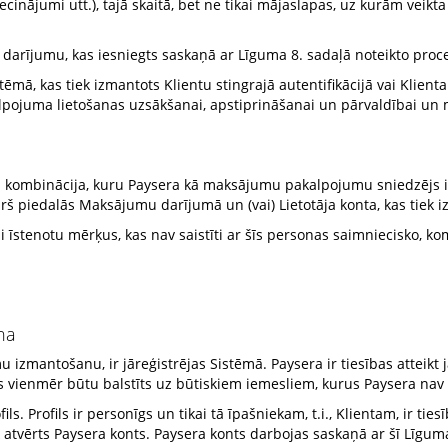
cinājumi utt.), tajā skaitā, bet ne tikai mājaslapas, uz kurām veik
darījumu, kas iesniegts saskaņā ar Līguma 8. sadaļā noteikto proc
tēmā, kas tiek izmantots Klientu stingrajā autentifikācijā vai Klienta
lpojuma lietošanas uzsākšanai, apstiprināšanai un pārvaldībai un 
lu kombinācija, kuru Paysera kā maksājumu pakalpojumu sniedzējs
 piedalās Maksājumu darījumā un (vai) Lietotāja konta, kas tiek i
ai īstenotu mērķus, kas nav saistīti ar šīs personas saimniecisko, k
ana
 izmantošanu, ir jāreģistrējas Sistēmā. Paysera ir tiesības atteikt 
s vienmēr būtu balstīts uz būtiskiem iemesliem, kurus Paysera nav 
ils. Profils ir personīgs un tikai tā īpašniekam, t.i., Klientam, ir tie
k atvērts Paysera konts. Paysera konts darbojas saskaņā ar šī Līgum