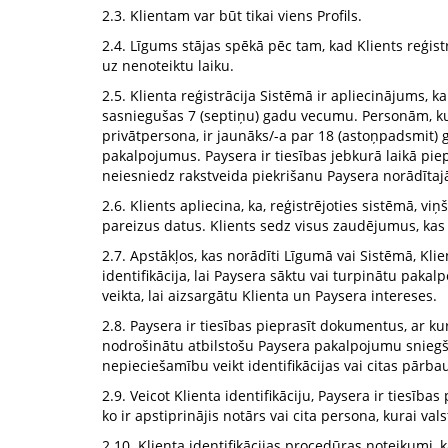
2.3. Klientam var būt tikai viens Profils.
2.4. Līgums stājas spēkā pēc tam, kad Klients reģist
uz nenoteiktu laiku.
2.5. Klienta reģistrācija Sistēmā ir apliecinājums
sasniegušas 7 (septiņu) gadu vecumu. Personām, kur
privātpersona, ir jaunāks/-a par 18 (astoņpadsmit) 
pakalpojumus. Paysera ir tiesības jebkurā laikā piepr
neiesniedz rakstveida piekrišanu Paysera norādītajā
2.6. Klients apliecina, ka, reģistrējoties sistēmā, vi
pareizus datus. Klients sedz visus zaudējumus, kas
2.7. Apstākļos, kas norādīti Līgumā vai Sistēmā, Kl
identifikācija, lai Paysera sāktu vai turpinātu pak
veikta, lai aizsargātu Klienta un Paysera intereses.
2.8. Paysera ir tiesības pieprasīt dokumentus, ar ku
nodrošinātu atbilstošu Paysera pakalpojumu sniegšan
nepieciešamību veikt identifikācijas vai citas pārb
2.9. Veicot Klienta identifikāciju, Paysera ir tiesīb
ko ir apstiprinājis notārs vai cita persona, kurai vals
2.10. Klienta identifikācijas procedūras noteikumi, 