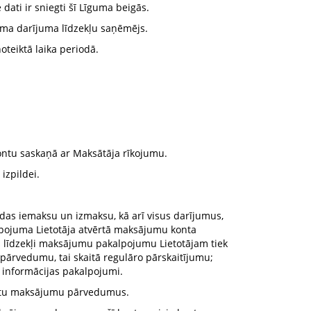
ati ir sniegti šī Līguma beigās.
juma darījuma līdzekļu saņēmējs.
teiktā laika periodā.
kontu saskaņā ar Maksātāja rīkojumu.
zpildei.
udas iemaksu un izmaksu, kā arī visus darījumus,
lpojuma Lietotāja atvērtā maksājumu konta
 līdzekļi maksājumu pakalpojumu Lietotājam tiek
a pārvedumu, tai skaitā regulāro pārskaitījumu;
informācijas pakalpojumi.
eiktu maksājumu pārvedumus.