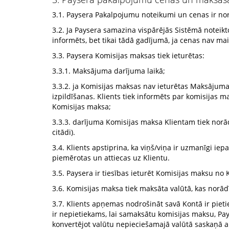
3.1. Paysera Pakalpojumu noteikumi un cenas ir no
3.2. Ja Paysera samazina vispārējās Sistēmā noteikt
informēts, bet tikai tādā gadījumā, ja cenas nav mai
3.3. Paysera Komisijas maksas tiek ieturētas:
3.3.1. Maksājuma darījuma laikā;
3.3.2. ja Komisijas maksas nav ieturētas Maksājuma 
izpildīšanas. Klients tiek informēts par komisijas ma
Komisijas maksa;
3.3.3. darījuma Komisijas maksa Klientam tiek nor
citādi).
3.4. Klients apstiprina, ka viņš/viņa ir uzmanīgi iep
piemērotas un attiecas uz Klientu.
3.5. Paysera ir tiesības ieturēt Komisijas maksu no 
3.6. Komisijas maksa tiek maksāta valūtā, kas norādī
3.7. Klients apņemas nodrošināt savā Kontā ir piet
ir nepietiekams, lai samaksātu komisijas maksu, Pay
konvertējot valūtu nepieciešamajā valūtā saskaņā a