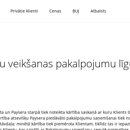
Privātie klienti
Cenas
BUJ
Atbalsts
mu veikšanas pakalpojumu l
a un Paysera starpā tiek noteikta kārtība saskaņā ar kuru Klients t
rtība atsevišķu Paysera piedāvāto pakalpojumu saņemšanai tiek n
daļa; minētā kārtība tiek piemērota Klientam, tiklīdz tas ir iepaz
Klientu, kas saistīti ar Pakalpojumu sniegšanu, regulē normatīvie akt