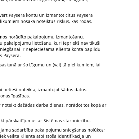
atvērt Paysera kontu un izmantot citus Paysera
elikumiem nosaka noteiktus riskus, kas rodas,
ikumos norādīto pakalpojumu izmantošanu.
u pakalpojumu lietošanu, kuri iepriekš nav tikuši
 sniegšanai ir nepieciešama Klienta konta papildu
is Paysera.
 saskaņā ar šo Līgumu un (vai) tā pielikumiem, lai
ai netieši noteikta, izmantojot šādus datus:
sonas īpašības.
noteikt dažādas darba dienas, norādot tos kopā ar
veikt pārskaitījumus ar Sistēmas starpniecību.
spējama sadarbība pakalpojumu sniegšanas nolūkos;
 veikta Klienta atbilstoša identifikācija un