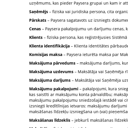
uzņēmums, kas pieder Paysera grupai un kam ir atti
Saņēmējs
– fiziska vai juridiska persona, cita org
Pārskats
– Paysera sagatavots uz izsniegts dokument
Cenas
– Paysera pakalpojumu un darījumu cenas, ka
Klients
– fiziska persona, kas reģistrējusies Sistēmā 
Klienta identifikācija
– Klienta identitātes pārbaude
Komisijas maksa
– Paysera ieturēta maksa par Maks
Maksājuma pārvedums
– maksājuma darījums, kura
Maksājuma uzdevums
– Maksātāja vai Saņēmēja r
Maksājuma darījums
– Maksātāja vai Saņēmēja uzs
Maksājumu pakalpojumi
– pakalpojumi, kura snieg
kas saistīti ar maksājumu konta pārvaldību; maksā
maksājumu pakalpojumu sniedzošajā iestādē vai ci
izsniegti kredītlīnijas ietvaros: maksājumu darījumi
maksāšanas līdzekļu izsniegšana un (vai) pieņemš
Maksāšanas līdzeklis
– jebkurš maksāšanas līdzekli