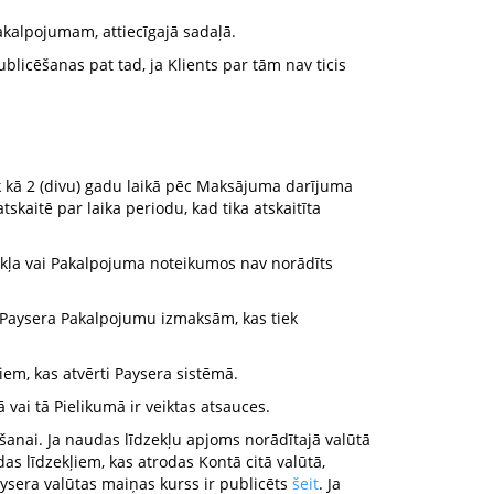
akalpojumam, attiecīgajā sadaļā.
licēšanas pat tad, ja Klients par tām nav ticis
āk kā 2 (divu) gadu laikā pēc Maksājuma darījuma
tskaitē par laika periodu, kad tika atskaitīta
ekļa vai Pakalpojuma noteikumos nav norādīts
Paysera Pakalpojumu izmaksām, kas tiek
iem, kas atvērti Paysera sistēmā.
 vai tā Pielikumā ir veiktas atsauces.
šanai. Ja naudas līdzekļu apjoms norādītajā valūtā
s līdzekļiem, kas atrodas Kontā citā valūtā,
ysera valūtas maiņas kurss ir publicēts
šeit
. Ja