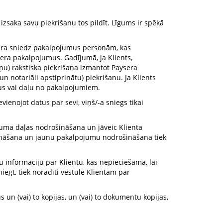
izsaka savu piekrišanu tos pildīt. Līgums ir spēkā
ysera sniedz pakalpojumus personām, kas
sera pakalpojumus. Gadījumā, ja Klients,
dņu) rakstiska piekrišana izmantot Paysera
un notariāli apstiprinātu) piekrišanu. Ja Klients
sus vai daļu no pakalpojumiem.
evienojot datus par sevi, viņš/-a sniegs tikai
ojuma daļas nodrošināšana un jāveic Klienta
iprināšana un jaunu pakalpojumu nodrošināšana tiek
ku informāciju par Klientu, kas nepieciešama, lai
iegt, tiek norādīti vēstulē Klientam par
s un (vai) to kopijas, un (vai) to dokumentu kopijas,