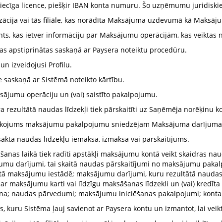
ecīga licence, piešķir IBAN konta numuru. Šo uzņēmumu juridiskie d
anizācija vai tās filiāle, kas norādīta Maksājuma uzdevumā kā Maksā
s, kas ietver informāciju par Maksājumu operācijām, kas veiktas no
s apstiprinātas saskaņā ar Paysera noteiktu procedūru.
un izveidojusi Profilu.
 saskaņā ar Sistēmā noteikto kārtību.
ājumu operāciju un (vai) saistīto pakalpojumu.
 rezultātā naudas līdzekļi tiek pārskaitīti uz Saņēmēja norēķinu 
īkojums maksājumu pakalpojumu sniedzējam Maksājuma darījuma i
ākta naudas līdzekļu iemaksa, izmaksa vai pārskaitījums.
šanas laikā tiek radīti apstākļi maksājumu kontā veikt skaidras na
jumu darījumi, tai skaitā naudas pārskaitījumi no maksājumu paka
tā maksājumu iestādē; maksājumu darījumi, kuru rezultātā naudas
 ar maksājumu karti vai līdzīgu maksāšanas līdzekli un (vai) kredīt
ana; naudas pārvedumi; maksājumu iniciēšanas pakalpojumi; konta 
s, kuru Sistēma ļauj savienot ar Paysera kontu un izmantot, lai v