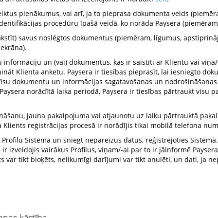
teiktus pienākumus, vai arī, ja to pieprasa dokumenta veids (piemē
 identifikācijas procedūru īpašā veidā, ko norāda Paysera (piemēram,
rakstīt) savus noslēgtos dokumentus (piemēram, līgumus, apstiprināju
 ekrāna).
u informāciju un (vai) dokumentus, kas ir saistīti ar Klientu vai viņ
nināt Klienta anketu. Paysera ir tiesības pieprasīt, lai iesniegto dok
isu dokumentu un informācijas sagatavošanas un nodrošināšanas iz
Paysera norādītā laika periodā, Paysera ir tiesības pārtraukt vis
ināšanu, jauna pakalpojuma vai atjaunotu uz laiku pārtrauktā pakal
ja Klients reģistrācijas procesā ir norādījis tikai mobilā telefona nu
u Profilu Sistēmā un sniegt nepareizus datus, reģistrējoties Sistēmā.
r izveidojis vairākus Profilus, viņam/-ai par to ir jāinformē Paysera, l
var tikt bloķēts, nelikumīgi darījumi var tikt anulēti, un dati, ja n
nas kārtība