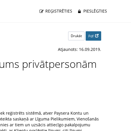
REĢISTRĒTIES
PIESLĒGTIES
Drukāt
Pdf
Atjaunots: 16.09.2019.
īgums privātpersonām
iek reģistrēts sistēmā, atver Paysera Kontu un
oteikta saskaņā ar Līguma Pielikumiem, Vienošanās
inies ar tiem un uzsācis attiecīgo pakalpojumu
i, ar Klientu noslēgtie līgumi, citi līgumi,