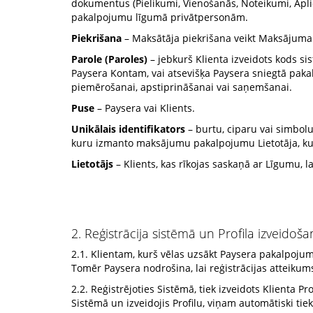
dokumentus (Pielikumi, Vienošanās, Noteikumi, Aplie
pakalpojumu līgumā privātpersonām.
Piekrišana
– Maksātāja piekrišana veikt Maksājuma 
Parole (Paroles)
– jebkurš Klienta izveidots kods sis
Paysera Kontam, vai atsevišķa Paysera sniegtā paka
piemērošanai, apstiprināšanai vai saņemšanai.
Puse
– Paysera vai Klients.
Unikālais identifikators
– burtu, ciparu vai simbo
kuru izmanto maksājumu pakalpojumu Lietotāja, kurš
Lietotājs
– Klients, kas rīkojas saskaņā ar Līgumu, l
2. Reģistrācija sistēmā un Profila izveidoš
2.1. Klientam, kurš vēlas uzsākt Paysera pakalpojumu
Tomēr Paysera nodrošina, lai reģistrācijas atteikum
2.2. Reģistrējoties Sistēmā, tiek izveidots Klienta Prof
Sistēmā un izveidojis Profilu, viņam automātiski tie