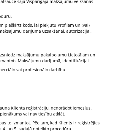
ta atsauce šajā Vispārīgajā maksājumu veikšanas
edūru.
m piešķirts kods, lai piekļūtu Profilam un (vai)
maksājumu darījuma uzsākšanai, autorizācijai,
 izsniedz maksājumu pakalpojumu Lietotājam un
zmantots Maksājumu darījumā, identifikācijai.
omerciālo vai profesionālo darbību.
jauna Klienta reģistrāciju, nenorādot iemeslus.
pienākums vai nav tiesību atklāt.
sības to izmantot. Pēc tam, kad Klients ir reģistrējies
a 4. un 5. sadaļā noteikto procedūru.