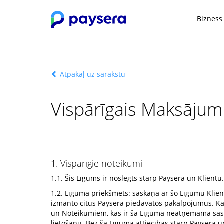
Bizness
Atpakaļ uz sarakstu
Vispārīgais Maksāju
1. Vispārīgie noteikumi
1.1. Šis Līgums ir noslēgts starp Paysera un Klientu.
1.2. Līguma priekšmets: saskaņā ar šo Līgumu Klient
izmanto citus Paysera piedāvātos pakalpojumus. Kā
un Noteikumiem, kas ir šā Līguma neatņemama sastāv
lietošanu. Bez šā Līguma attiecības starp Paysera un 