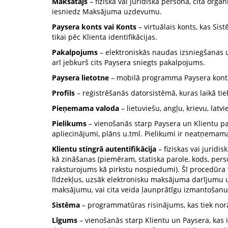
Maksātājs
– fiziska vai juridiska persona, cita organ
iesniedz Maksājuma uzdevumu.
Paysera konts vai Konts
– virtuālais konts, kas Sis
tikai pēc Klienta identifikācijas.
Pakalpojums
– elektroniskās naudas izsniegšanas 
arī jebkurš cits Paysera sniegts pakalpojums.
Paysera lietotne
– mobilā programma Paysera konta p
Profils
– reģistrēšanās datorsistēmā, kuras laikā tiek
Pieņemama valoda
– lietuviešu, angļu, krievu, latv
Pielikums
– vienošanās starp Paysera un Klientu p
apliecinājumi, plāns u.tml. Pielikumi ir neatņemam
Klientu stingrā autentifikācija
– fiziskas vai juridi
kā zināšanas (piemēram, statiska parole, kods, pers
raksturojums kā pirkstu nospiedumi). Šī procedūra t
līdzekļus, uzsāk elektronisku maksājuma darījumu un,
maksājumu, vai cita veida ļaunprātīgu izmantošanu
Sistēma
– programmatūras risinājums, kas tiek norā
Līgums
– vienošanās starp Klientu un Paysera, kas