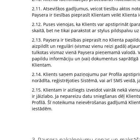
2.11. Atsevišķos gadījumus, veicot tiesību aktos no
Paysera ir tiesības pieprasīt Klientam veikt Klienta
2.12. Puses vienojas, ka Klients var apstiprināt (pa
skaitā, bet ne tikai parakstot ar stylus pildspalvu uz
2.13. Paysera ir tiesības pieprasīt no Klienta papild
aizpildīt un regulāri (vismaz vienu reizi gadā) atjau
tulkotas vismaz vienā Paysera pieņemamā valodā. V
papildu informāciju un (vai) dokumentus saprātīgā 
Klientam.
2.14. Klients saņem paziņojumu par Profila apstipr
norādīta, reģistrējoties Sistēmā, vai arī SMS veidā, 
2.15. Klientam ir aizliegts izveidot vairāk nekā vien
ir jāizlabo. Ja nepareizu datu sniegšanas dēļ Klients i
Profilā. Šī noteikuma neievērošanas gadījumā Klients 
iestādēm.
3. Paysera pakalpojumu cenas un maksāša