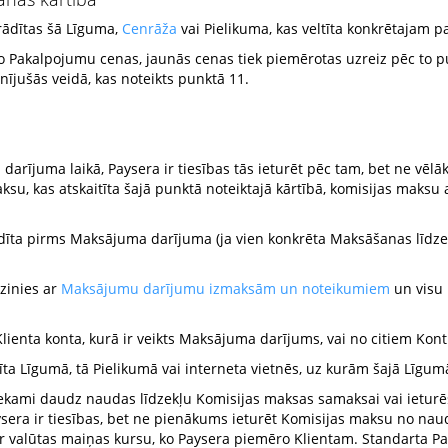
rādītas šā Līguma,
Cenrāža
vai Pielikuma, kas veltīta konkrētajam p
o Pakalpojumu cenas, jaunās cenas tiek piemērotas uzreiz pēc to pub
nījušās veidā, kas noteikts punktā 11.
darījuma laikā, Paysera ir tiesības tās ieturēt pēc tam, bet ne vēl
ksu, kas atskaitīta šajā punktā noteiktajā kārtībā, komisijas maksu a
ādīta pirms Maksājuma darījuma (ja vien konkrēta Maksāšanas līdz
azinies ar
Maksājumu darījumu izmaksām un noteikumiem
un visu 
Klienta konta, kurā ir veikts Maksājuma darījums, vai no citiem Kont
ta Līgumā, tā Pielikumā vai interneta vietnēs, uz kurām šajā Līgumā
iekami daudz naudas līdzekļu Komisijas maksas samaksai vai ieturē
sera ir tiesības, bet ne pienākums ieturēt Komisijas maksu no nauda
r valūtas maiņas kursu, ko Paysera piemēro Klientam. Standarta Pa