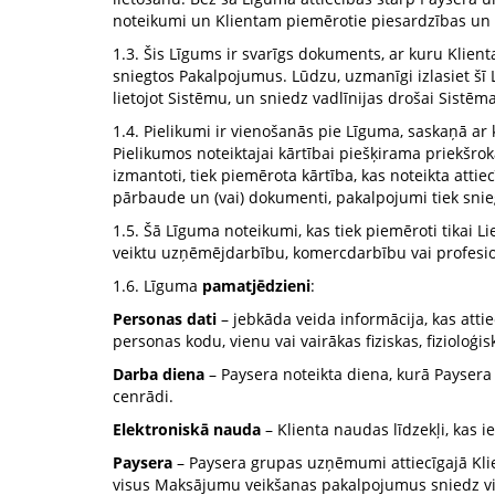
noteikumi un Klientam piemērotie piesardzības un 
1.3. Šis Līgums ir svarīgs dokuments, ar kuru Klient
sniegtos Pakalpojumus. Lūdzu, uzmanīgi izlasiet šī 
lietojot Sistēmu, un sniedz vadlīnijas drošai Sistēma
1.4. Pielikumi ir vienošanās pie Līguma, saskaņā a
Pielikumos noteiktajai kārtībai piešķirama priekšro
izmantoti, tiek piemērota kārtība, kas noteikta att
pārbaude un (vai) dokumenti, pakalpojumi tiek sniegti
1.5. Šā Līguma noteikumi, kas tiek piemēroti tikai Li
veiktu uzņēmējdarbību, komercdarbību vai profesi
1.6. Līguma
pamatjēdzieni
:
Personas dati
– jebkāda veida informācija, kas attiec
personas kodu, vienu vai vairākas fiziskas, fizioloģi
Darba diena
– Paysera noteikta diena, kurā Payser
cenrādi.
Elektroniskā nauda
– Klienta naudas līdzekļi, kas i
Paysera
– Paysera grupas uzņēmumi attiecīgajā Klie
visus Maksājumu veikšanas pakalpojumus sniedz vienī