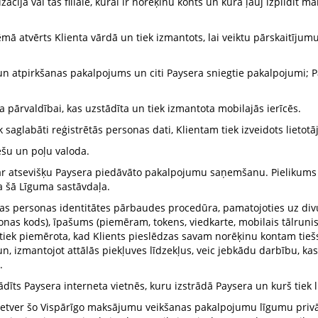
izācija vai tās filiāle, kurai ir norēķinu konts un kura ļauj izpildīt
tēmā atvērts Klienta vārdā un tiek izmantots, lai veiktu pārskaitīj
un atpirkšanas pakalpojums un citi Paysera sniegtie pakalpojumi;
ārvaldībai, kas uzstādīta un tiek izmantota mobilajās ierīcēs.
 saglabāti reģistrētās personas dati, Klientam tiek izveidots lietotā
iešu un poļu valoda.
ar atsevišķu Paysera piedāvāto pakalpojumu saņemšanu. Pielikums v
a šā Līguma sastāvdaļa.
skas personas identitātes pārbaudes procedūra, pamatojoties uz div
onas kods), īpašums (piemēram, tokens, viedkarte, mobilais tālruni
iek piemērota, kad Klients pieslēdzas savam norēķinu kontam tiešsa
 izmantojot attālās piekļuves līdzekļus, veic jebkādu darbību, kas 
.
dīts Paysera interneta vietnēs, kuru izstrādā Paysera un kurš tiek 
 ietver šo Vispārīgo maksājumu veikšanas pakalpojumu līgumu pri