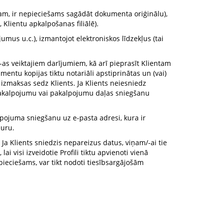
ram, ir nepieciešams sagādāt dokumenta oriģinālu),
 Klientu apkalpošanas filiālē).
mus u.c.), izmantojot elektroniskos līdzekļus (tai
a/-as veiktajiem darījumiem, kā arī pieprasīt Klientam
umentu kopijas tiktu notariāli apstiprinātas un (vai)
maksas sedz Klients. Ja Klients neiesniedz
u pakalpojumu vai pakalpojumu daļas sniegšanu
pojuma sniegšanu uz e-pasta adresi, kura ir
muru.
 Ja Klients sniedzis nepareizus datus, viņam/-ai tie
ai visi izveidotie Profili tiktu apvienoti vienā
epieciešams, var tikt nodoti tiesībsargājošām