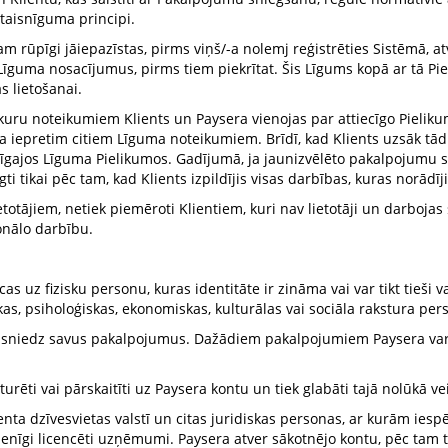
taisnīguma principi.
am rūpīgi jāiepazīstas, pirms viņš/-a nolemj reģistrēties Sistēmā, 
Līguma nosacījumus, pirms tiem piekrītat. Šis Līgums kopā ar tā Pi
s lietošanai.
r kuru noteikumiem Klients un Paysera vienojas par attiecīgo Piel
ka iepretim citiem Līguma noteikumiem. Brīdī, kad Klients uzsāk tād
iecīgajos Līguma Pielikumos. Gadījumā, ja jaunizvēlēto pakalpojumu
 tikai pēc tam, kad Klients izpildījis visas darbības, kuras norādīj
etotājiem, netiek piemēroti Klientiem, kuri nav lietotāji un darbojas
onālo darbību.
as uz fizisku personu, kuras identitāte ir zināma vai var tikt tieši v
skas, psiholoģiskas, ekonomiskas, kulturālas vai sociāla rakstura per
a sniedz savus pakalpojumus. Dažādiem pakalpojumiem Paysera var 
eturēti vai pārskaitīti uz Paysera kontu un tiek glabāti tajā nolūkā 
nta dzīvesvietas valstī un citas juridiskas personas, ar kurām ie
gi licencēti uzņēmumi. Paysera atver sākotnējo kontu, pēc tam tiek