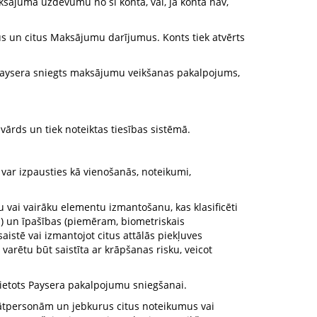
 maksājuma uzdevumu no šī konta, vai, ja konta nav,
umus un citus Maksājumu darījumus. Konts tiek atvērts
 Paysera sniegts maksājumu veikšanas pakalpojums,
jvārds un tiek noteiktas tiesības sistēmā.
ar izpausties kā vienošanās, noteikumi,
u vai vairāku elementu izmantošanu, kas klasificēti
s) un īpašības (piemēram, biometriskais
istē vai izmantojot citus attālās piekļuves
varētu būt saistīta ar krāpšanas risku, veicot
lietots Paysera pakalpojumu sniegšanai.
vātpersonām un jebkurus citus noteikumus vai