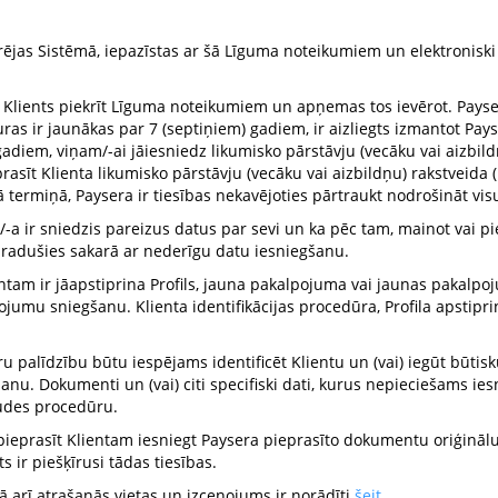
rējas Sistēmā, iepazīstas ar šā Līguma noteikumiem un elektroniski 
, ka Klients piekrīt Līguma noteikumiem un apņemas tos ievērot. Pa
as ir jaunākas par 7 (septiņiem) gadiem, ir aizliegts izmantot Pay
gadiem, viņam/-ai jāiesniedz likumisko pārstāvju (vecāku vai aizbil
asīt Klienta likumisko pārstāvju (vecāku vai aizbildņu) rakstveida (
 termiņā, Paysera ir tiesības nekavējoties pārtraukt nodrošināt vi
ņš/-a ir sniedzis pareizus datus par sevi un ka pēc tam, mainot vai pi
 radušies sakarā ar nederīgu datu iesniegšanu.
ientam ir jāapstiprina Profils, jauna pakalpojuma vai jaunas pakalp
alpojumu sniegšanu. Klienta identifikācijas procedūra, Profila apst
ru palīdzību būtu iespējams identificēt Klientu un (vai) iegūt būtis
u. Dokumenti un (vai) citi specifiski dati, kurus nepieciešams iesn
audes procedūru.
as pieprasīt Klientam iesniegt Paysera pieprasīto dokumentu oriģinālu
ts ir piešķīrusi tādas tiesības.
kā arī atrašanās vietas un izcenojums ir norādīti
šeit
.